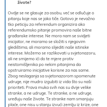
živote?
Ovdje se ne glasuje za osobu, već se odlučuje o
pitanju koje nas se jako tiče. Gotovo je nevažno
tko peticiju za referendum organizira ako
referendumsko pitanje promovira naše bitne
građanske interese. Ne mora nam se svidjeti
inicijator, ne moramo se složiti s njegovim
gledištima, ali moramo slijediti naše istinske
interese. Možemo se razlikovati u svjetonazoru,
ali ne smijemo ići do te mjere protiv
neistomišljenika po nekim pitanjima da
opstruiramo inicijative korisne za nas same.
Zbog neslaganja sa svjetonazorom spomenute
udruge, nije mudro izgubiti iz vida što su naši
prioriteti. Prava muka svih nas su dvije velike
stranke, a ne udruge. Te stranke, a ne udruge,
uređuju naše živote. Te stranke nam smanjuju
plaće, one nisu u stanju izvući zemlju iz krize, one