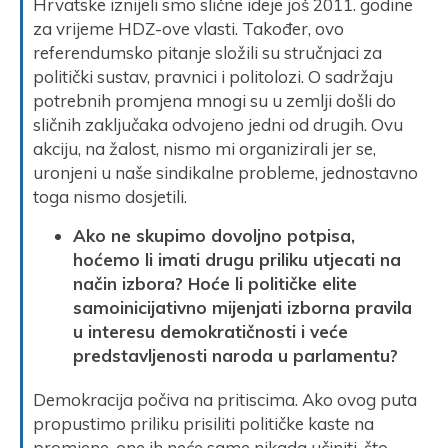
Hrvatske iznijeli smo slične ideje još 2011. godine
za vrijeme HDZ-ove vlasti. Također, ovo
referendumsko pitanje složili su stručnjaci za
politički sustav, pravnici i politolozi. O sadržaju
potrebnih promjena mnogi su u zemlji došli do
sličnih zaključaka odvojeno jedni od drugih. Ovu
akciju, na žalost, nismo mi organizirali jer se,
uronjeni u naše sindikalne probleme, jednostavno
toga nismo dosjetili.
Ako ne skupimo dovoljno potpisa,
hoćemo li imati drugu priliku utjecati na
način izbora? Hoće li političke elite
samoinicijativno mijenjati izborna pravila
u interesu demokratičnosti i veće
predstavljenosti naroda u parlamentu?
Demokracija počiva na pritiscima. Ako ovog puta
propustimo priliku prisiliti političke kaste na
promjene, one ih neće same nikada učiniti, što