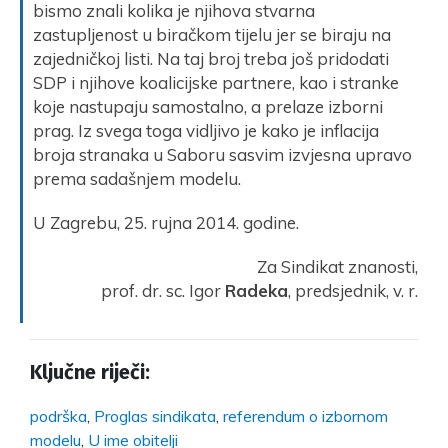
bismo znali kolika je njihova stvarna
zastupljenost u biračkom tijelu jer se biraju na
zajedničkoj listi. Na taj broj treba još pridodati
SDP i njihove koalicijske partnere, kao i stranke
koje nastupaju samostalno, a prelaze izborni
prag. Iz svega toga vidljivo je kako je inflacija
broja stranaka u Saboru sasvim izvjesna upravo
prema sadašnjem modelu.
U Zagrebu, 25. rujna 2014. godine.
Za Sindikat znanosti,
prof. dr. sc. Igor
Radeka
, predsjednik, v. r.
Ključne riječi:
podrška
,
Proglas sindikata
,
referendum o izbornom
modelu
,
U ime obitelji