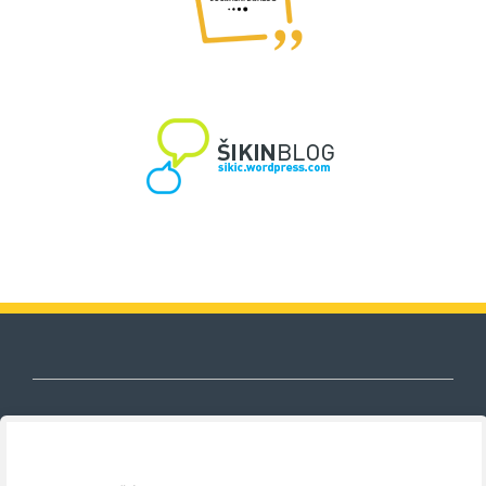
Nezavisni sindikat znanosti i visokog