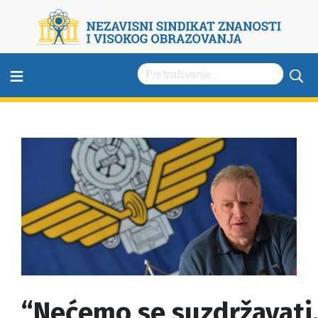
≡
“Nećemo se suzdržavati