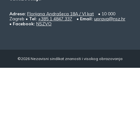
Adresa:
Florijana Andrašeca 18A / VI kat
• 10 000
Zagreb •
Tel:
+385 1 4847 337
•
Email:
uprava@nsz.hr
•
Facebook:
NSZVO
©2026 Nezavisni sindikat znanosti i visokog obrazovanja