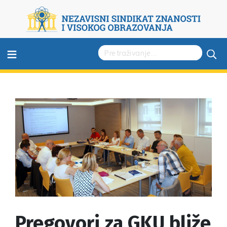
≡
Pregovori za GKU bliže