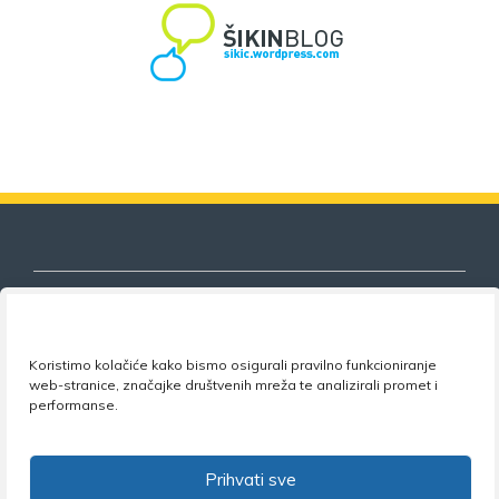
Koristimo kolačiće kako bismo osigurali pravilno funkcioniranje
Nezavisni sindikat znanosti i visokog
web-stranice, značajke društvenih mreža te analizirali promet i
obrazovanja
performanse.
Adresa:
Florijana Andrašeca 18A / VI kat
• 10 000
Zagreb •
Tel:
+385 1 4847 337
•
Email:
uprava@nsz.hr
Prihvati sve
•
Facebook:
NSZVO