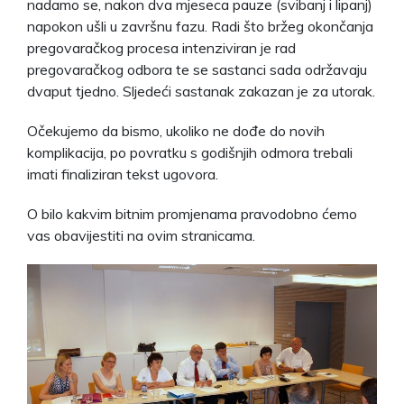
nadamo se, nakon dva mjeseca pauze (svibanj i lipanj)
napokon ušli u završnu fazu. Radi što bržeg okončanja
pregovaračkog procesa intenziviran je rad
pregovaračkog odbora te se sastanci sada održavaju
dvaput tjedno. Sljedeći sastanak zakazan je za utorak.
Očekujemo da bismo, ukoliko ne dođe do novih
komplikacija, po povratku s godišnjih odmora trebali
imati finaliziran tekst ugovora.
O bilo kakvim bitnim promjenama pravodobno ćemo
vas obavijestiti na ovim stranicama.