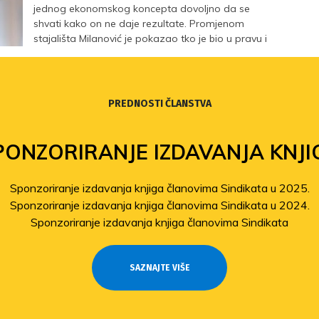
jednog ekonomskog koncepta dovoljno da se
shvati kako on ne daje rezultate. Promjenom
stajališta Milanović je pokazao tko je bio u pravu i
koliko to on nije bio u pravu.
PREDNOSTI ČLANSTVA
PONZORIRANJE IZDAVANJA KNJI
Sponzoriranje izdavanja knjiga članovima Sindikata u 2025.
Sponzoriranje izdavanja knjiga članovima Sindikata u 2024.
Sponzoriranje izdavanja knjiga članovima Sindikata
SAZNAJTE VIŠE