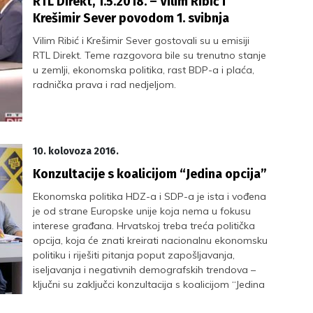
RTL Direkt, 1.5.2018. – Vilim Ribić i
Krešimir Sever povodom 1. svibnja
Vilim Ribić i Krešimir Sever gostovali su u emisiji
RTL Direkt. Teme razgovora bile su trenutno stanje
u zemlji, ekonomska politika, rast BDP-a i plaća,
radnička prava i rad nedjeljom.
10. kolovoza 2016.
Konzultacije s koalicijom “Jedina opcija”
Ekonomska politika HDZ-a i SDP-a je ista i vođena
je od strane Europske unije koja nema u fokusu
interese građana. Hrvatskoj treba treća politička
opcija, koja će znati kreirati nacionalnu ekonomsku
politiku i riješiti pitanja poput zapošljavanja,
iseljavanja i negativnih demografskih trendova –
ključni su zaključci konzultacija s koalicijom “Jedina
opcija”.