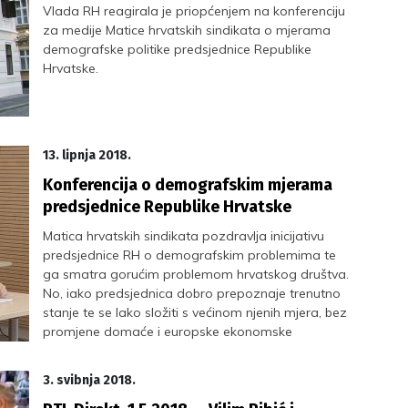
Vlada RH reagirala je priopćenjem na konferenciju
za medije Matice hrvatskih sindikata o mjerama
demografske politike predsjednice Republike
Hrvatske.
13. lipnja 2018.
Konferencija o demografskim mjerama
predsjednice Republike Hrvatske
Matica hrvatskih sindikata pozdravlja inicijativu
predsjednice RH o demografskim problemima te
ga smatra gorućim problemom hrvatskog društva.
No, iako predsjednica dobro prepoznaje trenutno
stanje te se lako složiti s većinom njenih mjera, bez
promjene domaće i europske ekonomske
paradigme, nema preokreta negativnih
demografskih problema.
3. svibnja 2018.