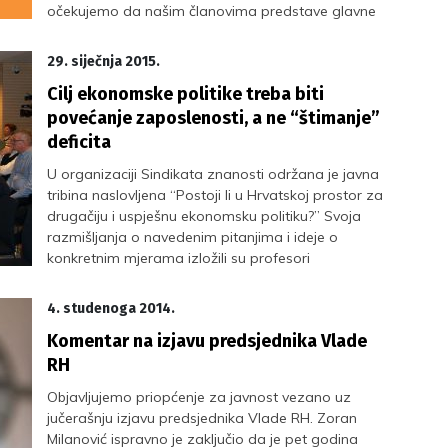
očekujemo da našim članovima predstave glavne
značajke svojih programa na području javnih
politika od specifičnog interesa za Maticu.
29. siječnja 2015.
Cilj ekonomske politike treba biti
povećanje zaposlenosti, a ne “štimanje”
deficita
U organizaciji Sindikata znanosti održana je javna
tribina naslovljena “Postoji li u Hrvatskoj prostor za
drugačiju i uspješnu ekonomsku politiku?” Svoja
razmišljanja o navedenim pitanjima i ideje o
konkretnim mjerama izložili su profesori
Ekonomskog fakulteta Sveučilišta u Zagrebu, prof.
dr. sc. Boris Cota i prof. dr. sc. Ljubo Jurčić, a
4. studenoga 2014.
uvodničar tribine bio je naš počasni predsjednik,
Komentar na izjavu predsjednika Vlade
prof. dr. sc. Zvonimir Šikić.
RH
Objavljujemo priopćenje za javnost vezano uz
jučerašnju izjavu predsjednika Vlade RH. Zoran
Milanović ispravno je zaključio da je pet godina