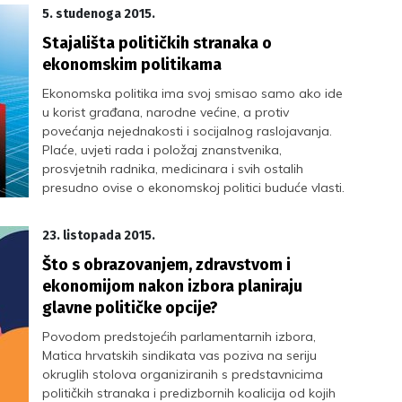
5. studenoga 2015.
Stajališta političkih stranaka o
ekonomskim politikama
Ekonomska politika ima svoj smisao samo ako ide
u korist građana, narodne većine, a protiv
povećanja nejednakosti i socijalnog raslojavanja.
Plaće, uvjeti rada i položaj znanstvenika,
prosvjetnih radnika, medicinara i svih ostalih
presudno ovise o ekonomskoj politici buduće vlasti.
Iz tog razloga vam ususret izborima donosimo i
pregled stajališta stranaka o ekonomskim
23. listopada 2015.
politikama.
Što s obrazovanjem, zdravstvom i
ekonomijom nakon izbora planiraju
glavne političke opcije?
Povodom predstojećih parlamentarnih izbora,
Matica hrvatskih sindikata vas poziva na seriju
okruglih stolova organiziranih s predstavnicima
političkih stranaka i predizbornih koalicija od kojih