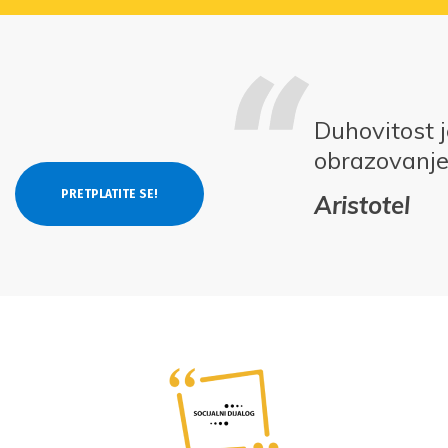
Duhovitost j
obrazovanj
Aristotel