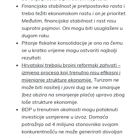
Financijska stabilnost je pretpostavka rasta i
treba težiti ekonomskom rastu i on je prioritet.
Međutim, financijska stabilnost i rast nisu
suprotni pojmovi. Oni mogu biti usuglašeni u
dugom roku.
Pitanje fiskalne konsolidacije je ono na čemu
se u kratko vrijeme mogu ostvariti najbolji
rezultati.
Hrvatskoj trebaju brojni reformski zahvati –
izmjena procesa koji trenutno nisu efikasni i
mijenjanje strukture ekonomije.
Turizam ne
može biti nositelj i javni dug se ne smanjuje
(bez obzira na smanjenje plaća) upravo zbog
loše strukture ekonomije.
BDP u trenutnim okolnosti mogu potaknuti
investicije usmjerene u izvoz. Domaća
potražnja od 4 milijuna stanovnika svojom
konkurentnošću ne može generirati dovoljan