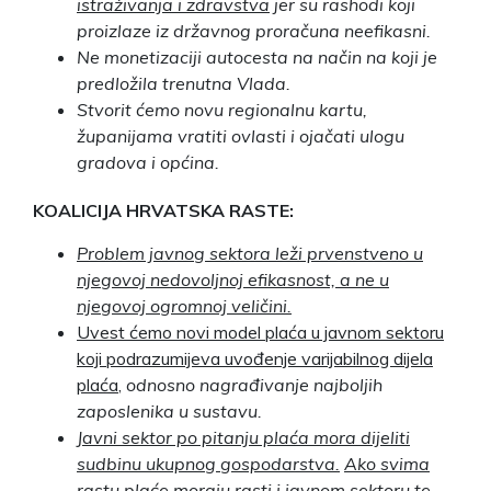
istraživanja i zdravstva
jer su rashodi koji
proizlaze iz državnog proračuna neefikasni.
Ne monetizaciji autocesta na način na koji je
predložila trenutna Vlada.
Stvorit ćemo novu regionalnu kartu,
županijama vratiti ovlasti i ojačati ulogu
gradova i općina.
KOALICIJA
HRVATSKA
RASTE:
Problem javnog sektora leži prvenstveno u
njegovoj nedovoljnoj efikasnost, a ne u
njegovoj ogromnoj veličini.
Uvest ćemo novi model plaća u javnom sektoru
koji podrazumijeva uvođenje varijabilnog dijela
plaća
,
odnosno nagrađivanje najboljih
zaposlenika u sustavu.
Javni sektor po pitanju plaća mora dijeliti
sudbinu ukupnog gospodarstva.
Ako svima
rastu plaće moraju rasti i javnom sektoru te