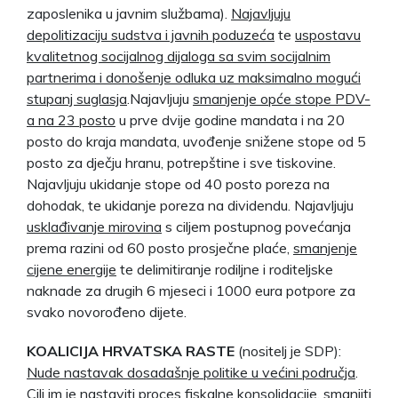
zaposlenika u javnim službama).
Najavljuju
depolitizaciju sudstva i javnih poduzeća
te
uspostavu
kvalitetnog socijalnog dijaloga sa svim socijalnim
partnerima i donošenje odluka uz maksimalno mogući
stupanj suglasja
.Najavljuju
smanjenje opće stope PDV-
a na 23 posto
u prve dvije godine mandata i na 20
posto do kraja mandata, uvođenje snižene stope od 5
posto za dječju hranu, potrepštine i sve tiskovine.
Najavljuju ukidanje stope od 40 posto poreza na
dohodak, te ukidanje poreza na dividendu. Najavljuju
usklađivanje mirovina
s ciljem postupnog povećanja
prema razini od 60 posto prosječne plaće,
smanjenje
cijene energije
te delimitiranje rodiljne i roditeljske
naknade za drugih 6 mjeseci i 1000 eura potpore za
svako novorođeno dijete.
KOALICIJA HRVATSKA RASTE
(nositelj je SDP):
Nude nastavak dosadašnje politike u većini područja
.
Cilj im je nastaviti proces fiskalne konsolidacije, smanjiti