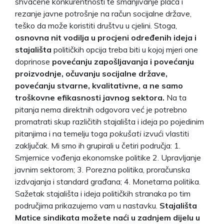
shvaćene konkurentnosti te smanjivanje plaća i
rezanje javne potrošnje na račun socijalne države,
teško da može koristiti društvu u cjelini. Stoga,
osnovna nit vodilja u procjeni određenih ideja i
stajališta
političkih opcija treba biti u kojoj mjeri one
doprinose
povećanju zapošljavanja i povećanju
proizvodnje, očuvanju socijalne države,
povećanju stvarne, kvalitativne, a ne samo
troškovne efikasnosti javnog sektora.
Na ta
pitanja nema direktnih odgovora već je potrebno
promatrati skup različitih stajališta i ideja po pojedinim
pitanjima i na temelju toga
pokušati
izvući vlastiti
zaključak. Mi smo ih grupirali u četiri područja: 1.
Smjernice vođenja ekonomske politike 2. Upravljanje
javnim sektorom; 3. Porezna politika, proračunska
izdvajanja i standard građana; 4. Monetarna politika.
Sažetak stajališta i ideja političkih stranaka po tim
područjima prikazujemo vam u nastavku.
Stajališta
Matice sindikata možete naći u zadnjem dijelu u