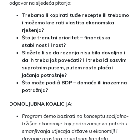
odgovor na sljedeća pitanja:
Trebamo li kopirati tuđe recepte ili trebamo
i možemo kreirati vlastita ekonomska
rješenja?
Što je trenutni prioritet – financijska
stabilnost ili rast?
Slažete li se da rezanja nisu bila dovoljna i
da ih treba još povećati? Ili treba ići sasvim
suprotnim putem, putem rasta plaća i
jačanja potrošnje?
Što može podići BDP – domaća ili inozemna
potražnja?
DOMOLJUBNA KOALICIJA:
Program ćemo bazirati na konceptu socijalno-
tržišne ekonomije koji podrazumijeva potrebu
smanjivanja utjecaja države u ekonomiji i
davanje prostora privatnom kapitalu.