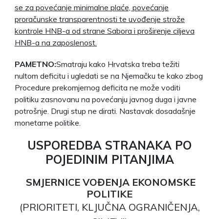
se za povećanje minimalne plaće, povećanje
proračunske transparentnosti te uvođenje strože
kontrole HNB-a od strane Sabora i proširenje ciljeva
HNB-a na zaposlenost.
PAMETNO:
Smatraju kako Hrvatska treba težiti
nultom deficitu i ugledati se na Njemačku te kako zbog
Procedure prekomjernog deficita ne može voditi
politiku zasnovanu na povećanju javnog duga i javne
potrošnje. Drugi stup ne dirati. Nastavak dosadašnje
monetarne politike.
USPOREDBA STRANAKA PO
POJEDINIM PITANJIMA
SMJERNICE VOĐENJA EKONOMSKE
POLITIKE
(PRIORITETI, KLJUČNA OGRANIČENJA,