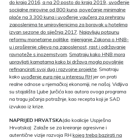
do kraja 2016, a na 20 posto do kraja 2019., uvođenje
socijalne mirovine od 800 kuna, povećanje minimalne
plaće na 3.300 kuna i uvođenje vaučera za prehranu
zaposlenima te umirovljenicima za boravak u hotelima
izvan sezone do siječnja 2017
.
Najavljuju potpunu
reformu monetarne politike
,
mijenjanje Zakona o HNB-
u i proširenje ciljeva na zaposlenost, rast i održavanje
ravnoteže s inozemstvom
.
Smatraju kako HNB mora
upravljati kamatama kako bi država mogla povoljnije
refinancirati svoj dug i razvojne projekte
. Smatraju
kako
uvođenje eura nije u interesu RH
jer on prati
realne odnose u njemačkoj ekonomiji, ne našoj. Vidljiva
su stajališta Ljube Jurčića kao autora ovoga programa
na tragu jačanja potražnje, kao recepta koji je SAD
izvukao iz krize.
NAPRIJED HRVATSKA
(dio koalicije Uspješna
Hrvatska): Zalaže se za kreiranje agresivne i
autentične vizije razvoja RH
kojeg treba bazirati na