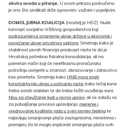
okviru uvoda u pitanje.
U ovom prikazu podvučeno
je ono što sindikati drže ispravnim, važnim i uvjerljivim.
DOMOLJUBNA KOALICIJA
(nositelj je HDZ): Nude
koncept socijalno-tržišnog gospodarstva koji
podrazumijeva smanjenje uloge države u ekonomiji i
povećanje uloge privatnog sektora
. Smatraju kako je
stabilnost javnih financija preduvjet rasta te da je
Hrvatskoj potrebna fiskalna konsolidacija, ali na
pametan način koji će neefikasnu proračunsku
potrošnju usmjeriti u znanost, obrazovanje i zdravstvo
kao prioritete. Smatraju kako
HNB mora imati
konstruktivniju ulogu u poticanju rasta,
kako tečaj kune
treba ostati stabilan te da treba težiti uvođenju eura.
Nisu za otpuštanje ljudi u javnoj upravi
, ali se zalažu se
za poboljšanje procesa upravljanja,
mjerenje i
vrednovanje kvalitete rada u svim javnim tijelima
te
najavljuju smanjivanje plaća zastupnicima, ministrima i
premijeru (to bi moglo implicirati smanjenje plaća svih