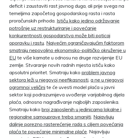
deficit i zaustaviti rast javnog duga, ali prije svega na
temeljima započetog gospodarskog rasta i rasta
proračunskih prihoda.
Ističu kako jedino održavanje
potrošnje uz restrukturiranje i povećanje
konkurentnosti gospodarstva može biti poticaj
oporavku i rastu
.
Najvećim ograničavajućim faktorom
smatraju nepovoljno ekonomsko-političko okruženje u
EU
te više kamate u odnosu na druge razvijenije EU
zemlje. Stvaranje novih radnih mjesta ističu kako
apsolutni prioritet. Smatraju kako
problem javnog
sektora leži u njegovoj neefikasnosti
,
a ne u njegovoj
ogromnoj veličini
te će uvesti model plaća u javni
sektor koji podrazumijeva uvođenje varijabilnog dijela
plaća, odnosno nagrađivanje najboljih zaposlenika.
Smatraju kako
broj zaposlenih u jedinicama lokalne i
regionalne samouprave treba smanjiti
.
Najavljuju
daljnje porezno rasterećenje rada s ciljem povećanja
plaća te povećanje minimalne plaće
. Najavljuju