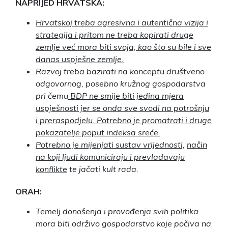
NAPRIJED HRVATSKA:
Hrvatskoj treba agresivna i autentična vizija i
strategija i pritom ne treba kopirati druge
zemlje već mora biti svoja, kao što su bile i sve
danas uspješne zemlje.
Razvoj treba bazirati na konceptu društveno
odgovornog, posebno kružnog gospodarstva
pri čemu
BDP ne smije biti jedina mjera
uspješnosti jer se onda sve svodi na potrošnju
i preraspodjelu. Potrebno je promatrati i druge
pokazatelje poput indeksa sreće.
Potrebno je mijenjati sustav vrijednosti,
način
na koji ljudi komuniciraju i prevladavaju
konflikte
te jačati kult rada.
ORAH:
Temelj donošenja i provođenja svih politika
mora biti održivo gospodarstvo koje počiva na