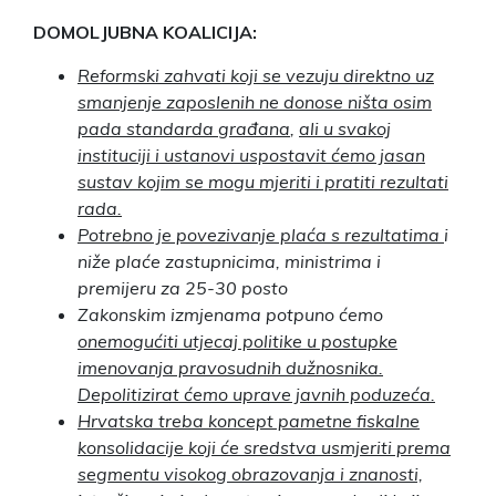
DOMOLJUBNA KOALICIJA:
Reformski zahvati koji se vezuju direktno uz
smanjenje zaposlenih ne donose ništa osim
pada standarda građana
,
ali u svakoj
instituciji i ustanovi uspostavit ćemo jasan
sustav kojim se mogu mjeriti i pratiti rezultati
rada.
Potrebno je povezivanje plaća s rezultatima
i
niže plaće zastupnicima, ministrima i
premijeru za 25-30 posto
Zakonskim izmjenama potpuno ćemo
onemogućiti utjecaj politike u postupke
imenovanja pravosudnih dužnosnika.
Depolitizirat ćemo uprave javnih poduzeća.
Hrvatska treba koncept pametne fiskalne
konsolidacije koji će sredstva usmjeriti prema
segmentu visokog obrazovanja i znanosti,