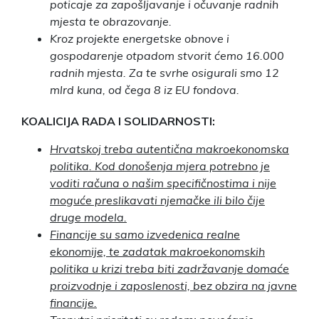
poticaje za zapošljavanje i očuvanje radnih
mjesta te obrazovanje.
Kroz projekte energetske obnove i
gospodarenje otpadom stvorit ćemo 16.000
radnih mjesta. Za te svrhe osigurali smo 12
mlrd kuna, od čega 8 iz EU fondova.
KOALICIJA RADA I SOLIDARNOSTI:
Hrvatskoj treba autentična makroekonomska
politika. Kod donošenja mjera potrebno je
voditi računa o našim specifičnostima i nije
moguće preslikavati njemačke ili bilo čije
druge modela.
Financije su samo izvedenica realne
ekonomije, te zadatak makroekonomskih
politika u krizi treba biti zadržavanje domaće
proizvodnje i zaposlenosti, bez obzira na javne
financije.