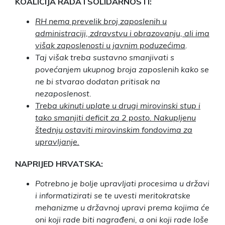
KOALICIJA RADA I SOLIDARNOSTI:
RH nema prevelik broj zaposlenih u
administraciji, zdravstvu i obrazovanju, ali ima
višak zaposlenosti u javnim poduzećima
.
Taj višak treba sustavno smanjivati s
povećanjem ukupnog broja zaposlenih kako se
ne bi stvarao dodatan pritisak na
nezaposlenost.
Treba ukinuti uplate u drugi mirovinski stup i
tako smanjiti deficit za 2 posto. Nakupljenu
štednju ostaviti mirovinskim fondovima za
upravljanje.
NAPRIJED HRVATSKA:
Potrebno je bolje upravljati procesima u državi
i informatizirati se te uvesti meritokratske
mehanizme u državnoj upravi prema kojima će
oni koji rade biti nagrađeni, a oni koji rade loše