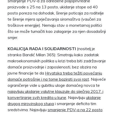
smanjenje PDV-a za određene poljoprivredne
proizvode s 25 na 13 posto, ukidanje stope od 40
posto poreza na dohodak, širenje poticaja za roditelje
te širenje mjera sprječavanja siromaštva (vaučeri za
troškove energije). Nemaju stav o monetarnoj politici
što se može tumačiti kao zalaganje za njen dosadašnji
smjer.
KOALICIJA RADA I SOLIDARNOSTI
(nositelj je
stranka Bandić Milan 365): Smatraju kako zadatak
makroekonomskih politika u krizi treba biti zadržavanje
domaće proizvodnje i zaposlenosti, bez obzira na
javne financije te da
Hrvatska treba težiti povećanju
domaće potrošnje i na tome bazirati svoj rast
. Najveće
ograničenje vide u gubitku uloge domaćeg novca te
najavljuju ukidanje valutne klauzule do siječnja 2017. i
konvertiranje svih kredita u kune
. Najavljuju
ukidanje
drugog mirovinskog stupa
i smanjenje deficita tim
sredstvima. Najavljuju
smanjenje PDV-a na 22 posto