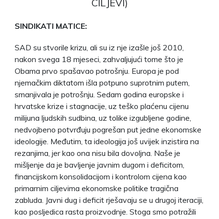
CILJEVI)
SINDIKATI MATICE:
SAD su stvorile krizu, ali su iz nje izašle još 2010,
nakon svega 18 mjeseci, zahvaljujući tome što je
Obama prvo spašavao potrošnju. Europa je pod
njemačkim diktatom išla potpuno suprotnim putem,
smanjivala je potrošnju. Sedam godina europske i
hrvatske krize i stagnacije, uz teško plaćenu cijenu
milijuna ljudskih sudbina, uz tolike izgubljene godine,
nedvojbeno potvrđuju pogrešan put jedne ekonomske
ideologije. Međutim, ta ideologija još uvijek inzistira na
rezanjima, jer kao ona nisu bila dovoljna. Naše je
mišljenje da je bavljenje javnim dugom i deficitom,
financijskom konsolidacijom i kontrolom cijena kao
primarnim ciljevima ekonomske politike tragična
zabluda. Javni dug i deficit rješavaju se u drugoj iteraciji,
kao posljedica rasta proizvodnje. Stoga smo potražili