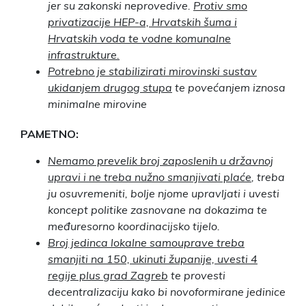
jer su zakonski neprovedive.
Protiv smo
privatizacije HEP-a, Hrvatskih šuma i
Hrvatskih voda te vodne komunalne
infrastrukture.
Potrebno je stabilizirati mirovinski sustav
ukidanjem drugog stupa
te povećanjem iznosa
minimalne mirovine
PAMETNO:
Nemamo prevelik broj zaposlenih u državnoj
upravi i ne treba nužno smanjivati plaće
, treba
ju osuvremeniti, bolje njome upravljati i uvesti
koncept politike zasnovane na dokazima te
međuresorno koordinacijsko tijelo.
Broj jedinca lokalne samouprave treba
smanjiti na 150, ukinuti županije, uvesti 4
regije plus grad Zagreb
te provesti
decentralizaciju kako bi novoformirane jedinice