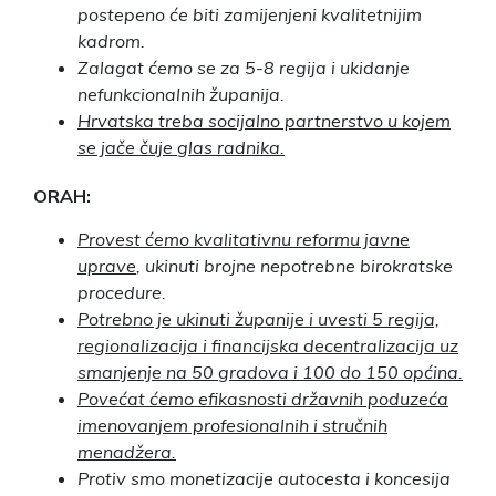
postepeno će biti zamijenjeni kvalitetnijim
kadrom.
Zalagat ćemo se za 5-8 regija i ukidanje
nefunkcionalnih županija.
Hrvatska treba socijalno partnerstvo u kojem
se jače čuje glas radnika.
ORAH:
Provest ćemo kvalitativnu reformu javne
uprave
, ukinuti brojne nepotrebne birokratske
procedure.
Potrebno je ukinuti županije i uvesti 5 regija,
regionalizacija i financijska decentralizacija uz
smanjenje na 50 gradova i 100 do 150 općina.
Povećat ćemo efikasnosti državnih poduzeća
imenovanjem profesionalnih i stručnih
menadžera.
Protiv smo monetizacije autocesta i koncesija