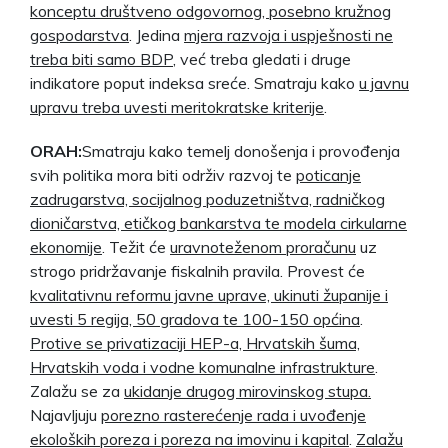
konceptu društveno odgovornog, posebno kružnog
gospodarstva
. Jedina
mjera razvoja i uspješnosti ne
treba biti samo BDP
, već treba gledati i druge
indikatore poput indeksa sreće. Smatraju kako
u javnu
upravu treba uvesti meritokratske kriterije
.
ORAH:
Smatraju kako temelj donošenja i provođenja
svih politika mora biti održiv razvoj te
poticanje
zadrugarstva, socijalnog poduzetništva, radničkog
dioničarstva, etičkog bankarstva te modela cirkularne
ekonomije
. Težit će
uravnoteženom proračunu
uz
strogo pridržavanje fiskalnih pravila. Provest će
kvalitativnu reformu javne uprave, ukinuti županije i
uvesti 5 regija, 50 gradova te 100-150 općina
.
Protive se privatizaciji HEP-a, Hrvatskih šuma,
Hrvatskih voda i vodne komunalne infrastrukture
.
Zalažu se za
ukidanje drugog mirovinskog stupa.
Najavljuju
porezno rasterećenje rada i uvođenje
ekoloških poreza i poreza na imovinu i kapital
.
Zalažu