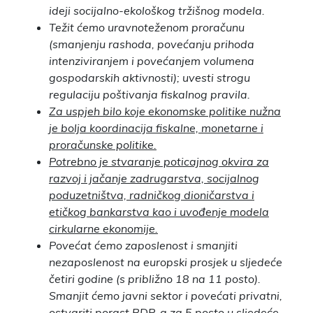
ideji socijalno-ekološkog tržišnog modela.
Težit ćemo uravnoteženom proračunu
(smanjenju rashoda, povećanju prihoda
intenziviranjem i povećanjem volumena
gospodarskih aktivnosti); uvesti strogu
regulaciju poštivanja fiskalnog pravila.
Za uspjeh bilo koje ekonomske politike nužna
je bolja koordinacija fiskalne, monetarne i
proračunske politike.
Potrebno je stvaranje poticajnog okvira za
razvoj i jačanje zadrugarstva, socijalnog
poduzetništva, radničkog dioničarstva i
etičkog bankarstva kao i uvođenje modela
cirkularne ekonomije.
Povećat ćemo zaposlenost i smanjiti
nezaposlenost na europski prosjek u sljedeće
četiri godine (s približno 18 na 11 posto).
Smanjit ćemo javni sektor i povećati privatni,
ostvariti porast BDP-a za 5 posto u sljedeće