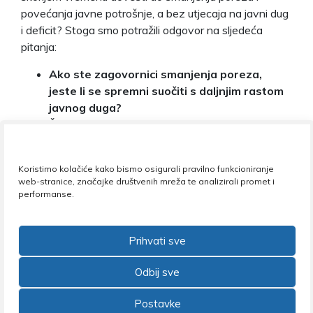
povećanja javne potrošnje, a bez utjecaja na javni dug
i deficit? Stoga smo potražili odgovor na sljedeća
pitanja:
Ako ste zagovornici smanjenja poreza,
jeste li se spremni suočiti s daljnjim rastom
javnog duga?
Što treba mijenjati u poreznom sustavu?
Kako planirate podići standard građana?
U što planirate usmjeravati investicije i kako
Koristimo kolačiće kako bismo osigurali pravilno funkcioniranje
ih financirati?
web-stranice, značajke društvenih mreža te analizirali promet i
performanse.
DOMOLJUBNA KOALICIJA:
Izvršit ćemo temeljitu promjenu poreznog
Prihvati sve
sustava koji počiva na izuzetno velikim
davanjima poduzetnika, prevelikom
Odbij sve
oporezivanju rada i troškovima državne
administracije.
Postavke