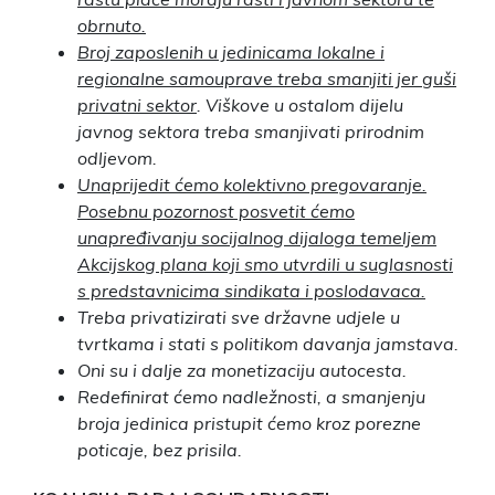
obrnuto.
Broj zaposlenih u jedinicama lokalne i
regionalne samouprave treba smanjiti jer guši
privatni sektor
. Viškove u ostalom dijelu
javnog sektora treba smanjivati prirodnim
odljevom.
Unaprijedit ćemo kolektivno pregovaranje.
Posebnu pozornost posvetit ćemo
unapređivanju socijalnog dijaloga temeljem
Akcijskog plana koji smo utvrdili u suglasnosti
s predstavnicima sindikata i poslodavaca.
Treba privatizirati sve državne udjele u
tvrtkama i stati s politikom davanja jamstava.
Oni su i dalje za monetizaciju autocesta.
Redefinirat ćemo nadležnosti, a smanjenju
broja jedinica pristupit ćemo kroz porezne
poticaje, bez prisila.