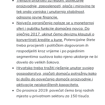
Trenutni prioriteti su redom: povećanje
proizvodnje, zaposlenosti, plaća i mirovina te
tek onda vanjska i unutarnja stabilnost,
odnosno javne financije.
Najveća ograničenja nalaze se u monetarnoj
sferi i gubitku funkcije domaćeg novca. Do
siječnja 2017. ukinut ćemo deviznu klauzuli o
konvertirati kredite u kune.
Potencijalne štete
treba procijeniti i političkim dogovorom ih
raspodijeliti kroz vrijeme i po pojedinim
segmentima sustava kako njeno ukidanje ne bi
dovelo do velikih šokova.
Hrvatska treba tražiti rješenje unutar svojeg
gospodarstva, ojačati domaću potražnju kako
bi došlo do povećanja domaće proizvodnje i
aktivacije neiskorištenih kapaciteta.
Do prosinca 2019. povećat ćemo broj radnih
mjesta u privatnom sektoru za 150 tisuća.