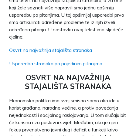
smo osvrt na najvažnija stajališta stranaka, a za one
koji žele saznati više napravili smo jednu opširniju
usporedbu po pitanjima. U toj opširnijoj usporedbi prvo
smo artikulirati određene probleme te iz njih izveli
određena pitanja. U nastavku ovaj tekst ima sljedeće
cjeline:
Osvrt na najvažnija stajališta stranaka
Usporedba stranaka po pojedinim pitanjima
OSVRT NA NAJVAŽNIJA
STAJALIŠTA STRANAKA
Ekonomska politika ima svoj smisao samo ako ide u
korist građana, narodne većine, a protiv povećanja
nejednakosti i socijalnog raslojavanja. U tom slučaju bit
će korisna i za poslovni svijet. Međutim, ako je njen
fokus prvenstveno javni dug i deficit u funkciji krivo