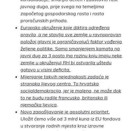
javnog duga, prije svega na temeljima
započetog gospodarskog rasta i rasta
proračunskih prihoda.
Europsko okruženje koje diktira određena
pravila, a ne stavlja sve zemlje u ravnopravan
položaj glavni je ograničavajući faktor vođenja
željene politike. Samo smanjenjem kamata na
javni dug za 3 posto (na razinu koju imaju neke
zemlje u okruženju) RH bi ostvarila uštedu
gotovo u visini deficita.
Mijenjanje takvih nejednakosti zadaća je
stranaka lijevog centra. To hrvatska
socijaldemokracija, jer je malena, ne može dok
to ne budu radile francuska, britanska ili
njemačka ljevica
.
Novo zapošljavanje je apsolutni prioritet.
Uložit ćemo više od 3 mlrd kuna iz EU fondova
u stvaranje radnih mjesta kroz izravne