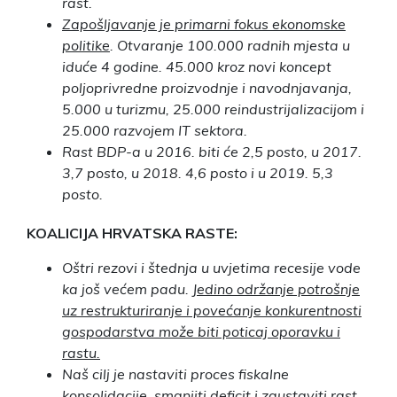
rast.
Zapošljavanje je primarni fokus ekonomske
politike
. Otvaranje 100.000 radnih mjesta u
iduće 4 godine. 45.000 kroz novi koncept
poljoprivredne proizvodnje i navodnjavanja,
5.000 u turizmu, 25.000 reindustrijalizacijom i
25.000 razvojem IT sektora.
Rast BDP-a u 2016. biti će 2,5 posto, u 2017.
3,7 posto, u 2018. 4,6 posto i u 2019. 5,3
posto.
KOALICIJA HRVATSKA RASTE:
Oštri rezovi i štednja u uvjetima recesije vode
ka još većem padu.
Jedino održanje potrošnje
uz restrukturiranje i povećanje konkurentnosti
gospodarstva može biti poticaj oporavku i
rastu.
Naš cilj je nastaviti proces fiskalne
konsolidacije, smanjiti deficit i zaustaviti rast