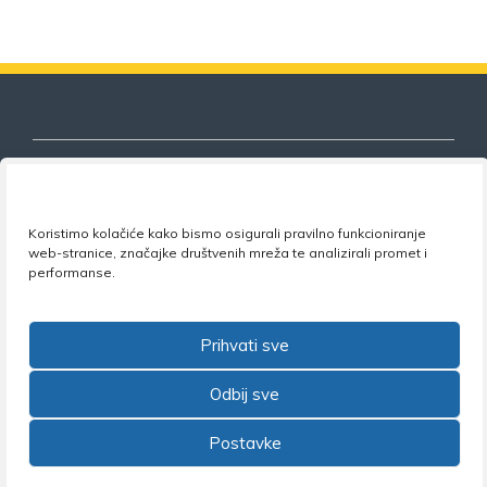
Koristimo kolačiće kako bismo osigurali pravilno funkcioniranje
Nezavisni sindikat znanosti i visokog
web-stranice, značajke društvenih mreža te analizirali promet i
obrazovanja
performanse.
Adresa:
Florijana Andrašeca 18A / VI kat
• 10 000
Zagreb •
Tel:
+385 1 4847 337
•
Email:
uprava@nsz.hr
Prihvati sve
•
Facebook:
NSZVO
Odbij sve
Postavke
©2026 Nezavisni sindikat znanosti i visokog obrazovanja