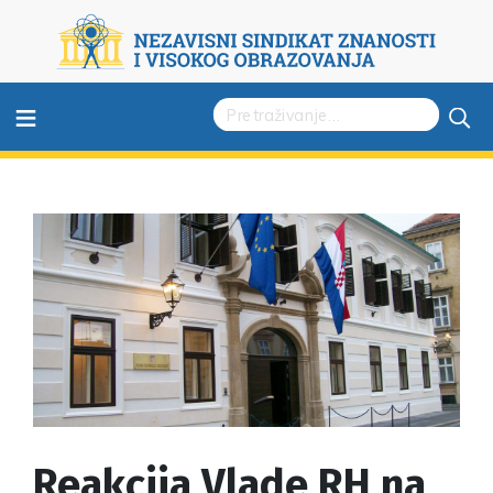
≡
Reakcija Vlade RH na