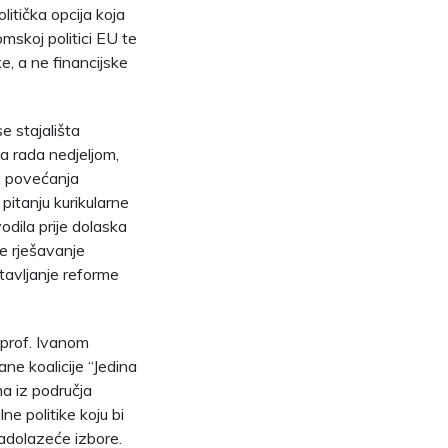
litička opcija koja
omskoj politici EU te
e, a ne financijske
e stajališta
ja rada nedjeljom,
e, povećanja
pitanju kurikularne
odila prije dolaska
e rješavanje
stavljanje reforme
s prof. Ivanom
ne koalicije “Jedina
ima iz područja
ne politike koju bi
nadolazeće izbore.