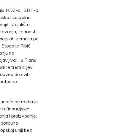
cija HDZ-a i SDP-a.
mska i socijalna
ojih stajališta
azovanja, znanosti i
icijskih zemalja po
 Stoga je Ribić
anju na
avljivali i u Planu
ine ti isti ciljevi
je doveo do svih
i potpuno
 uopće ne razlikuju,
nih financijskih
anja i proizvodnje,
e potpuno
ropskoj uniji bez