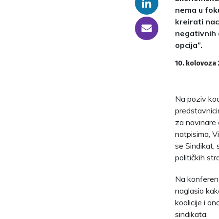
Linkedin
nema u foku
kreirati nac
someone@yoursite.com
negativnih 
opcija”.
10. kolovoza 
Na poziv koal
predstavnici
za novinare 
natpisima, Vil
se Sindikat,
političkih st
Na konferenc
naglasio kako
koalicije i o
sindikata.