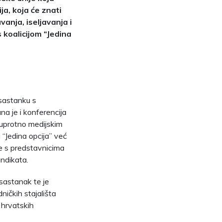
a, koja će znati
vanja, iseljavanja i
 koalicijom “Jedina
 sastanku s
na je i konferencija
suprotno medijskim
ji “Jedina opcija” već
je s predstavnicima
indikata.
sastanak te je
ničkih stajališta
 hrvatskih