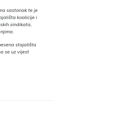
 na sastanak te je
ališta koalicije i
skih sindikata,
anjima.
znesena stajališta
a se uz vijest