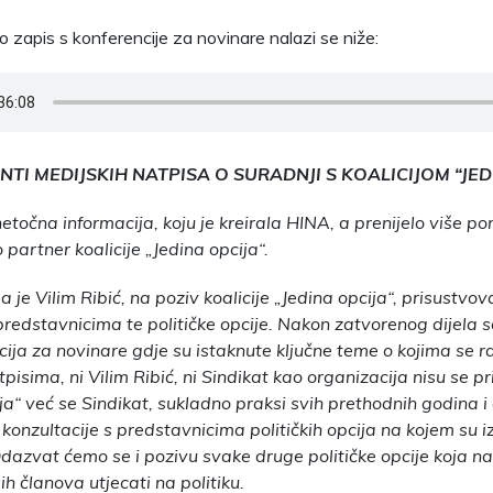
io zapis s konferencije za novinare nalazi se niže:
TI MEDIJSKIH NATPISA O SURADNJI S KOALICIJOM “JED
etočna informacija, koju je kreirala HINA, a prenijelo više por
 partner koalicije „Jedina opcija“.
 da je Vilim Ribić, na poziv koalicije „Jedina opcija“, prisustv
predstavnicima te političke opcije. Nakon zatvorenog dijela
ncija za novinare gdje su istaknute ključne teme o kojima se 
isima, ni Vilim Ribić, ni Sindikat kao organizacija nisu se prikl
ja“ već se Sindikat, sukladno praksi svih prethodnih godina 
onzultacije s predstavnicima političkih opcija na kojem su i
dazvat ćemo se i pozivu svake druge političke opcije koja na
ih članova utjecati na politiku.