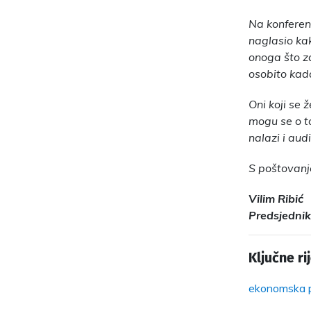
Na konferenc
naglasio kak
onoga što za
osobito kad
Oni koji se 
mogu se o to
nalazi i audi
S poštovan
Vilim Ribić
Predsjednik
Ključne rij
ekonomska p