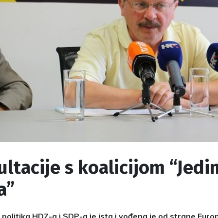
ltacije s koalicijom “Jedi
a”
olitika HDZ-a i SDP-a je ista i vođena je od strane Europ