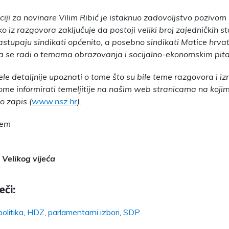
iji za novinare Vilim Ribić je istaknuo zadovoljstvo pozivom
o iz razgovora zaključuje da postoji veliki broj zajedničkih staj
stupaju sindikati općenito, a posebno sindikati Matice hrvat
a se radi o temama obrazovanja i socijalno-ekonomskim pit
žele detaljnije upoznati o tome što su bile teme razgovora i i
me informirati temeljitije na našim web stranicama na kojim
o zapis (
www.nsz.hr
).
jem
 Velikog vijeća
eči:
olitika
,
HDZ
,
parlamentarni izbori
,
SDP