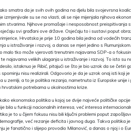
kako smatra da je svih ovih godina na djelu bila svojevrsna koali
je izmjenjivale su se na vlasti, ali se nije mijenjala njihova ekono
tnim stvarima. Njihove promašaje i nesposobnost preispitivanja sv
 osjećaju svi građani ove države. Osjećaju to i sustavi poput obr
imjerice, Hrvatska je prije 10 godina bila jedna od vodećih tranz
nja u istraživanje i razvoj, a danas se mjeri jedino s Rumunjskom.
o malo tko može vjerovati trenutnim najavama SDP-a o fokusir
e najavama velikih ulaganja u istraživanje i razvoj. To isto su naj
desilo, istaknuo je Ribić, pitajući se što je bio uzrok da se četiri god
 spominju nisu realizirali. Odgovorio je da je uzrok onaj isti koji 
 u zemlji, a to je politika rezanja, nametnuta iz Europske unije 
 hrvatskim potrebama u okolnostima krize.
 kako ekonomska politika u kojoj se dvije najveće političke opcije
ije bila u funkciji nacionalnih interesa, već interesa internacional
tika je to u čijem fokusu nisu bili ključni problemi poput zapošljav
 demografije, već rezanje deficita i javnog duga. Takva politika j
u je fanatično i slijepo provodio Milanović, a danas o njoj i o Eu