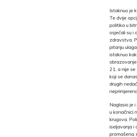
Istaknuo je 
Te dvije opci
politika u bi
osjećali su i
zdravstva. Pr
pitanju ulaga
istaknuo kak
obrazovanje t
21, a nije se 
koji se danas
drugih nedaća
neprimjerena
Naglasio je i
u konačnici n
krugova. Poli
iseljavanja i
promašena, nj