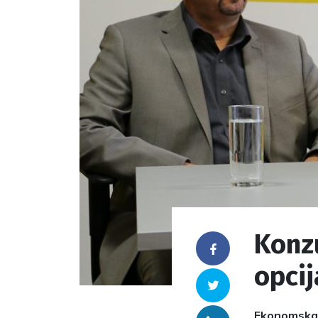
Konzu
Facebook
opcij
Twitter
Ekonomska p