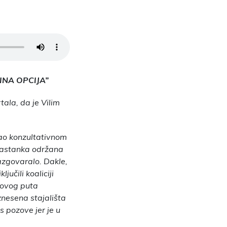
INA OPCIJA”
tala, da je Vilim
ovao konzultativnom
 sastanka održana
razgovaralo. Dakle,
jučili koaliciji
i ovog puta
znesena stajališta
s pozove jer je u