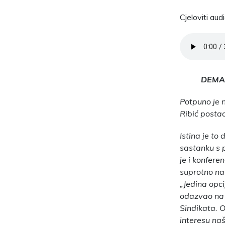
Cjeloviti aud
DEMAN
Potpuno je n
Ribić postao
Istina je to
sastanku s 
je i konfere
suprotno natp
„Jedina opci
odazvao na k
Sindikata. O
interesu naš