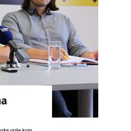
na
ske unije koja