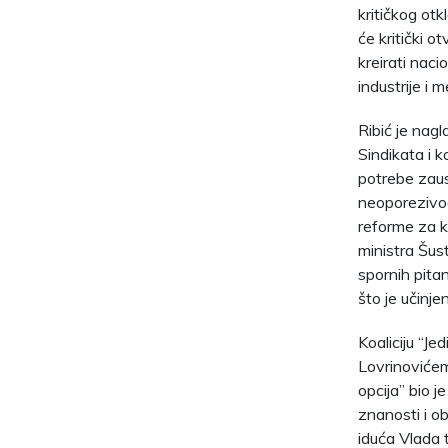
kritičkog otk
će kritički o
kreirati nac
industrije i 
Ribić je nagl
Sindikata i k
potrebe zaus
neoporezivog
reforme za ko
ministra Šus
spornih pitan
što je učinj
Koaliciju “Je
Lovrinovićem,
opcija” bio j
znanosti i ob
iduća Vlada 