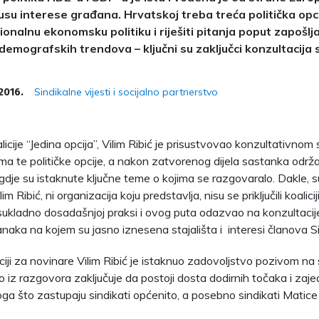
su interese građana. Hrvatskoj treba treća politička opcij
ionalnu ekonomsku politiku i riješiti pitanja poput zapošlja
demografskih trendova – ključni su zaključci konzultacija s
Sindikalne vijesti i socijalno partnerstvo
2016.
icije “Jedina opcija”, Vilim Ribić je prisustvovao konzultativnom
ma te političke opcije, a nakon zatvorenog dijela sastanka održa
gdje su istaknute ključne teme o kojima se razgovaralo. Dakle, 
im Ribić, ni organizacija koju predstavlja, nisu se priključili koalici
 sukladno dosadašnjoj praksi i ovog puta odazvao na konzultaci
ranaka na kojem su jasno iznesena stajališta i interesi članova S
iji za novinare Vilim Ribić je istaknuo zadovoljstvo pozivom na 
 iz razgovora zaključuje da postoji dosta dodirnih točaka i zajed
noga što zastupaju sindikati općenito, a posebno sindikati Matice