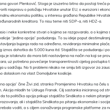
lona govori Plenković. Stoga je izuzetno bitno da postoji treća po
tvoriti raspravu o položaju Hrvatske unutar EU, o eurozoni i ekon
ionalnu ekonomsku politiku, u interesu građana Republike Hrvatsk
međunarodnih kreditora. To nisu teme niti SDP-a, niti HDZ-a.
asio i neke konkretne stvari o kojima se razgovaralo, a o kojima s
oalicije “Jedina opcija” podudaraju. To su ideje poput destimuliran
tavljanja bujanja rada na određeno, revidiranja minimalne plać
 iznos dohotka do 5.000 kuna itd. Stajališta se podudaraju i po 
ju je istaknuto da mora biti nastavljena na način na koji se prov
tara, uz potrebno povećanje transparentnosti cijelog postupka t
ja u sadržaju. No ti problemi nikako ne smiju biti izgovor za zau
eno dolaskom na vlast Domoljubne koalicije.
dina opcija” čine Živi zid, stranka Promijenimo Hrvatsku na čelu 
 Akcija mladih te Udruga Franak. Cilj sastanka iniciranog od stra
e da ta politička opcija prikupi stajališta Sindikata o nekim pitanj
razovanja, ali i stajališta Sindikata po pitanju ekonomske i socijal
trebala voditi, a s ciljem osnaživanja programske platforme za 