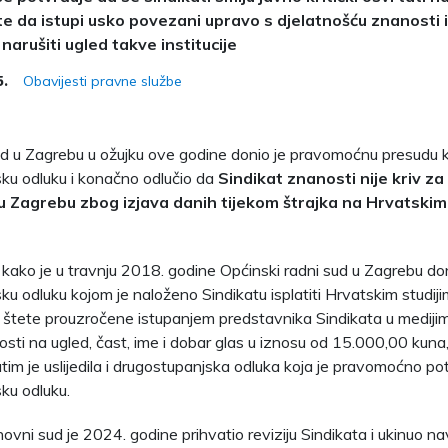
 te da istupi usko povezani upravo s djelatnošću znanosti
narušiti ugled takve institucije
Obavijesti pravne službe
5.
ud u Zagrebu u ožujku ove godine donio je pravomoćnu presudu k
ku odluku i konačno odlučio da
Sindikat znanosti nije kriv z
 u Zagrebu zbog izjava danih tijekom štrajka na Hrvatskim
ako je u travnju 2018. godine Općinski radni sud u Zagrebu do
ku odluku kojom je naloženo Sindikatu isplatiti Hrvatskim studi
 štete prouzročene istupanjem predstavnika Sindikata u medij
sti na ugled, čast, ime i dobar glas u iznosu od 15.000,00 kuna,
tim je uslijedila i drugostupanjska odluka koja je pravomoćno po
ku odluku.
ovni sud je 2024. godine prihvatio reviziju Sindikata i ukinuo 