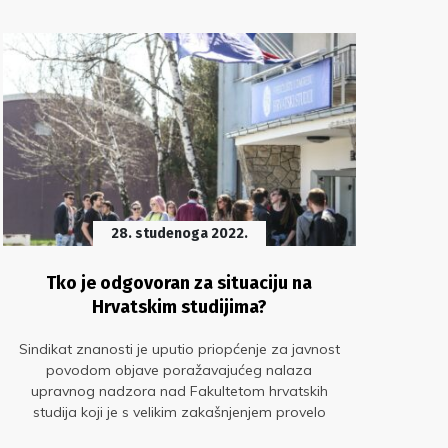
28. studenoga 2022.
Tko je odgovoran za situaciju na
D
Hrvatskim studijima?
s
Sindikat znanosti je uputio priopćenje za javnost
povodom objave poražavajućeg nalaza
Dono
upravnog nadzora nad Fakultetom hrvatskih
studija koji je s velikim zakašnjenjem provelo
Sin
Ministarstvo znanosti
zapo