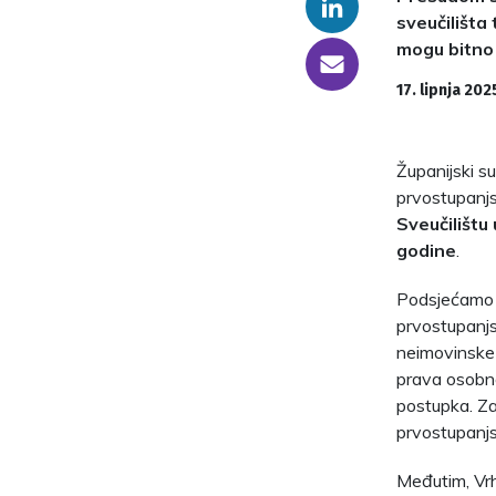
Linkedin
sveučilišta
mogu bitno 
someone@yoursite.com
17. lipnja 202
Županijski s
prvostupanjs
Sveučilištu
godine
.
Podsjećamo k
prvostupanjs
neimovinske
prava osobno
postupka. Za
prvostupanjs
Međutim, Vrh