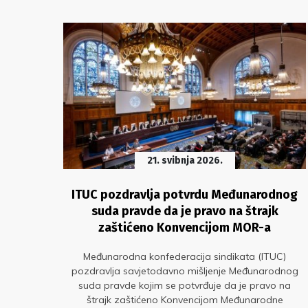
21. svibnja 2026.
d
ITUC pozdravlja potvrdu Međunarodnog
og
suda pravde da je pravo na štrajk
zaštićeno Konvencijom MOR-a
imala
Međunarodna konfederacija sindikata (ITUC)
 na
pozdravlja savjetodavno mišljenje Međunarodnog
 nije
suda pravde kojim se potvrđuje da je pravo na
 Luka
štrajk zaštićeno Konvencijom Međunarodne