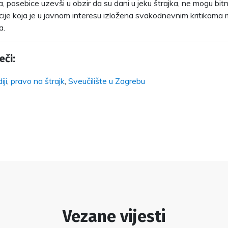
, posebice uzevši u obzir da su dani u jeku štrajka, ne mogu bitn
ucije koja je u javnom interesu izložena svakodnevnim kritikama 
a.
eči:
iji
,
pravo na štrajk
,
Sveučilište u Zagrebu
Vezane vijesti