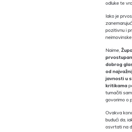
odluke te vr
Iako je prvo
zanemarujući
pozitivnu i 
neimovinske 
Naime,
Župa
prvostupan
dobrog glas
od najvažni
javnosti u 
kritikama
pa
tumačiti sam
govorimo o p
Ovakva kona
budući da, ia
osvrtati na d