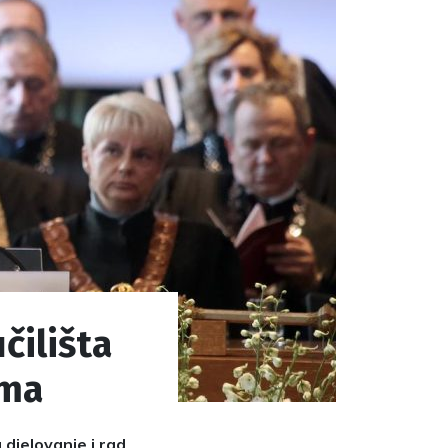
čilišta
ima
 djelovanje i rad