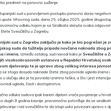
atio predmet na ponovno suđenje.
stupanjski sud u ponovljenom postupku ponovno donio negativn
 upute Vrhovnog suda, dana 25. ožujka 2025. godine drugostupa
pravomoćnu odluku kojom je sa Sindikata skinuta svaka odgovo
štete Sveučilištu u Zagrebu.
nijski sud u Zagrebu zaključio je kako je bio pogrešan je z
jskog suda da tužitelju pripada novčana naknada zbog p
a i imena.
Između ostalog, sud navodi kako je
S
veučilište u 
jih visokoobrazovnih ustanova u Republici Hrvatskoj sva
svom djelovanju te je upravo zbog velikog interesa javnos
 se stoga dosuda naknade štete zbog povrede ugleda imena i 
o u slučaju ako je ta povreda iznimno teška, a što i jest intenc
ovredi ugleda, časti i dostojanstva.
čna odluka sudova ipak barem dijelom vraća povjerenje u hrva
ko dugih 8 godina kasnije, pravomoćno potvrđuje da se sindikati s
jelovanje i rad sveučilišta te da istupi usko povezani upravo s 