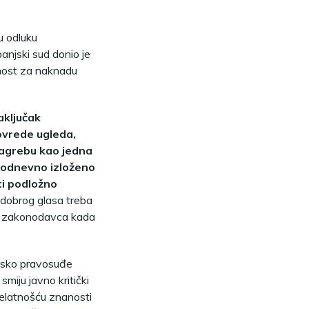
u odluku
njski sud donio je
rnost za naknadu
aključak
ovrede ugleda,
Zagrebu kao jedna
kodnevno izloženo
ti podložno
dobrog glasa treba
ija zakonodavca kada
tsko pravosuđe
miju javno kritički
djelatnošću znanosti