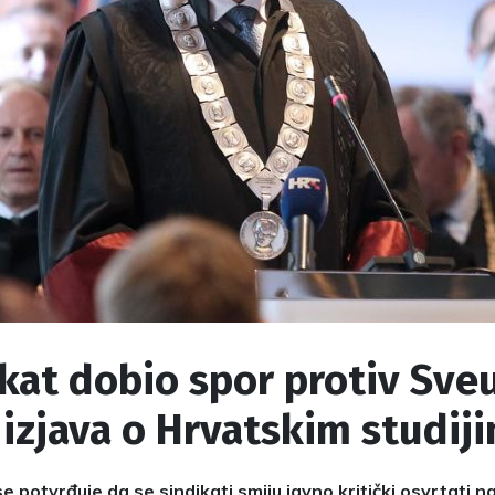
kat dobio spor protiv Sveu
izjava o Hrvatskim studij
 potvrđuje da se sindikati smiju javno kritički osvrtati na