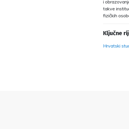
i obrazovanja
takve instit
fizičkih osob
Ključne rij
Hrvatski stud