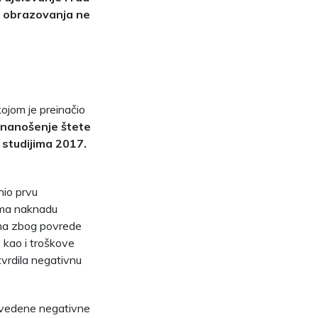
 i obrazovanja ne
ojom je preinačio
a nanošenje štete
 studijima 2017.
nio prvu
jima naknadu
ima zbog povrede
 kao i troškove
tvrdila negativnu
navedene negativne