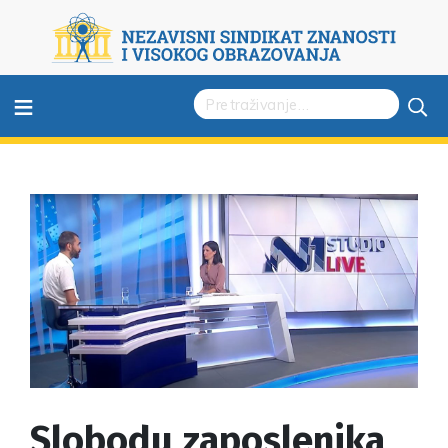
≡
Slobodu zaposlenika