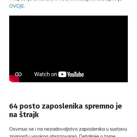
OVDJE
.
64 posto zaposlenika spremno je
na štrajk
Osvrnuo se i na nezadovoljstvo zaposlenika u sustavu
znanosti i visokog obrazovanja. Detaljnije o tome