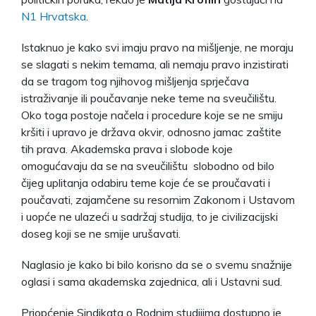
N1 Hrvatska
.
Istaknuo je kako svi imaju pravo na mišljenje, ne moraju
se slagati s nekim temama, ali nemaju pravo inzistirati
da se tragom tog njihovog mišljenja sprječava
istraživanje ili poučavanje neke teme na sveučilištu.
Oko toga postoje načela i procedure koje se ne smiju
kršiti i upravo je država okvir, odnosno jamac zaštite
tih prava. Akademska prava i slobode koje
omogućavaju da se na sveučilištu slobodno od bilo
čijeg uplitanja odabiru teme koje će se proučavati i
poučavati, zajamčene su resornim Zakonom i Ustavom
i uopće ne ulazeći u sadržaj studija, to je civilizacijski
doseg koji se ne smije urušavati.
Naglasio je kako bi bilo korisno da se o svemu snažnije
oglasi i sama akademska zajednica, ali i Ustavni sud.
Priopćenje Sindikata o Rodnim studijima dostupno je