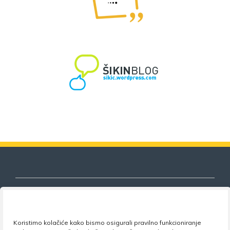
Nezavisni sindikat znanosti i visokog
Koristimo kolačiće kako bismo osigurali pravilno funkcioniranje