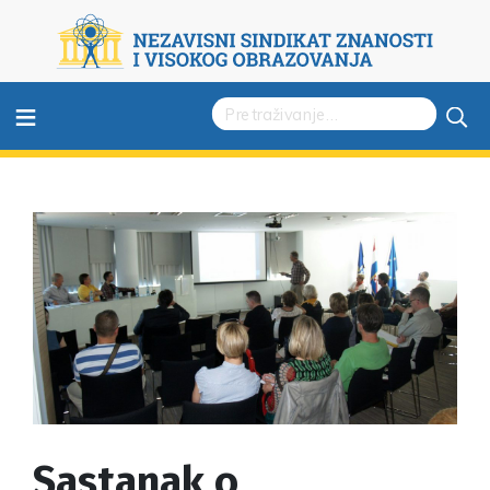
≡
Sastanak o