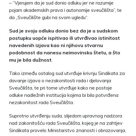
– “Vjerujem da je sud donio odluku jer ne razumije
pojam akademskih prava i autonomije sveučilišta”, te
da „Sveučilište gubi na svom ugledu“.
Sud je svoju odluku donio bez da je u sudskom
postupku uopće ispitivao ili utvrđivao istinitost
navedenih izjava kao ni njihovu stvarnu
podobnost da nanesu neimovinsku štetu, a što
mu je bila dužnost
.
Tako između ostalog sud utvrđuje krivnju Sindikata za
davanje izjava o nezakonitosti rada i djelovanja
Sveučilišta, te pri tome utvrđuje kako ne postoje
odluke nadležnih institucija kojima bi bila potvrđena
nezakonitost rada Sveučilišta.
Suprotno utvrđenju suda, slijedom upravnog nadzora
nad zakonitošću rada Sveučilišta, kojeg je na zahtjev
Sindikata provelo Ministarstvo znanosti i obrazovanja,