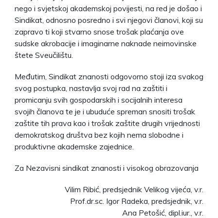
nego i svjetskoj akademskoj povijesti, na red je došao i
Sindikat, odnosno posredno i svi njegovi članovi, koji su
zapravo ti koji stvarno snose trošak plaćanja ove
sudske akrobacije i imaginarne naknade neimovinske
štete Sveučilištu.
Međutim, Sindikat znanosti odgovorno stoji iza svakog
svog postupka, nastavlja svoj rad na zaštiti i
promicanju svih gospodarskih i socijalnih interesa
svojih članova te je i ubuduće spreman snositi trošak
zaštite tih prava kao i trošak zaštite drugih vrijednosti
demokratskog društva bez kojih nema slobodne i
produktivne akademske zajednice.
Za Nezavisni sindikat znanosti i visokog obrazovanja
Vilim Ribić, predsjednik Velikog vijeća, v.r.
Prof.dr.sc. Igor Radeka, predsjednik, v.r.
Ana Petošić, dipl.iur., v.r.