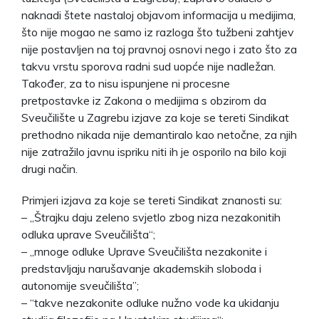
naknadi štete nastaloj objavom informacija u medijima,
što nije mogao ne samo iz razloga što tužbeni zahtjev
nije postavljen na toj pravnoj osnovi nego i zato što za
takvu vrstu sporova radni sud uopće nije nadležan.
Također, za to nisu ispunjene ni procesne
pretpostavke iz Zakona o medijima s obzirom da
Sveučilište u Zagrebu izjave za koje se tereti Sindikat
prethodno nikada nije demantiralo kao netočne, za njih
nije zatražilo javnu ispriku niti ih je osporilo na bilo koji
drugi način.
Primjeri izjava za koje se tereti Sindikat znanosti su:
– „Štrajku daju zeleno svjetlo zbog niza nezakonitih
odluka uprave Sveučilišta“;
– „mnoge odluke Uprave Sveučilišta nezakonite i
predstavljaju narušavanje akademskih sloboda i
autonomije sveučilišta”;
– “takve nezakonite odluke nužno vode ka ukidanju