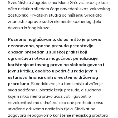
Sveučilištu u Zagrebu iznio Mario Grčević, ukazuje kao
očita neistina slijedom čega navedeni iskaz zakonskog
zastupnika Hrvatskih studija po mišljenju Sindikata
znanosti zapravo sadrži elemente kaznenog djela
davanja lažnog iskaza.
Posebno naglašavamo, da osim što je pravno
neosnovana, sporna presuda predstavlja i
opasan presedan u sudskoj praksi koji
ograničava i otvara mogućnost penalizacije
korištenja ustavnog prava na slobodu govora i
javnu kritiku, osobito u području rada javnih
ustanova financiranih sredstvima državnog
proračuna
. Skandalozno je u tom smislu utvrđenje
suda sadržano u obrazloženju presude, a sukladno
kojem nitko nema pravo ukazivati i govoriti o
nezakonitostima u društvu, ako one prethodno nisu
utvrđene odlukama nadležnih tijela. Sindikat ne
zagovara neodgovorno korištenje medijskog prostora,