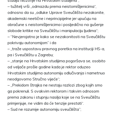
studija filozofije na Hrvatskim studijima“;
– tužitelj vrši „odmazdu prema neistomišljenicima“,
odnosno da su „odluke Uprave Sveučilišta nezakonite,
akademski neetične i neprincipijelne jer upućuju na
obračune s neistomišljenicima i posljedično na gušenje
slobode kritike na Sveučilištu i manipulaciju ljudima“;
– “Nevjerojatno je kako se nezakonitosti na Sveučilištu
pokrivaju autonomijom” i da
– „traže uspostavu pravnog poretka na instituciji HS-a,
pa i Sveučilištu u Zagrebu;
– „stanje na Hrvatskim studijima pogoršava se, osobito
od veljače prošle godine kada je rektor oduzeo
Hrvatskim studijima autonomiju odlučivanja i nametnuo
neodgovorno Stručno vijeće“;
– „Prekidom štrajka ne nestaju razlozi zbog kojih smo
ga pokrenuli. S ovakvim rektorom i takvim odnosom
prema zakonu i stupnju nasilja koje se na Sveučilištu
primjenjuje, ne vidim da će tenzije prestati“.
– Sud ne razumije autonomiju sveučilišta”;