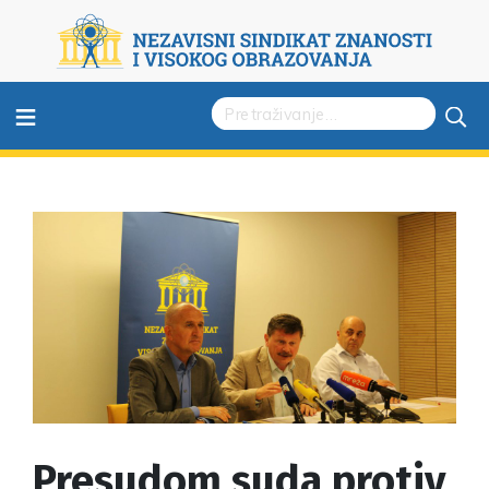
≡
Presudom suda protiv