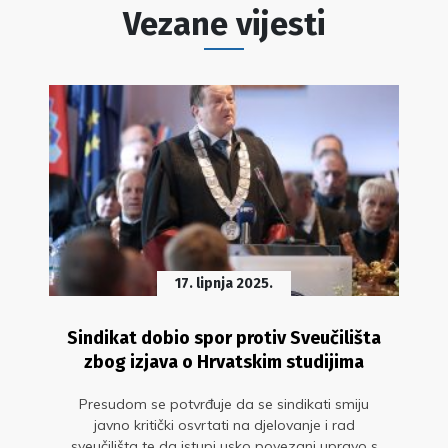
Vezane vijesti
17. lipnja 2025.
Sindikat dobio spor protiv Sveučilišta
zbog izjava o Hrvatskim studijima
Presudom se potvrđuje da se sindikati smiju
javno kritički osvrtati na djelovanje i rad
sveučilišta te da istupi usko povezani upravo s