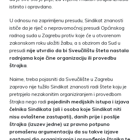
istinito i opravdano.
U odnosu na zaprimljenu presudu, Sindikat znanosti
ističe da je riječ o nepravomoćnoj presudi Općinskog
radnog suda u Zagrebu protiv koje će u otvorenom
zakonskom roku uložiti žalbu, a s obzirom da Sud u
presudi
nije utvrdio da bi Sveučilištu šteta nastala
radnjama koje čine organizaciju ili provedbu
štrajka
.
Naime, treba pojasniti da Sveučilište u Zagrebu
zapravo nije tužilo Sindikat znanosti radi štete koju je
pretrpjelo nezakonitim organiziranjem i provedbom
štrajka nego radi
pojedinih medijskih istupa i izjava
čelnika Sindikata (ali i osoba koje Sindikat niti
nisu ovlaštene zastupati), danih prije i poslije
štrajka (izuzev jedne) uz pravno potpuno
promašenu argumentaciju da su takve izjave
sastavni dio organiziranja i provođenja štrajka te