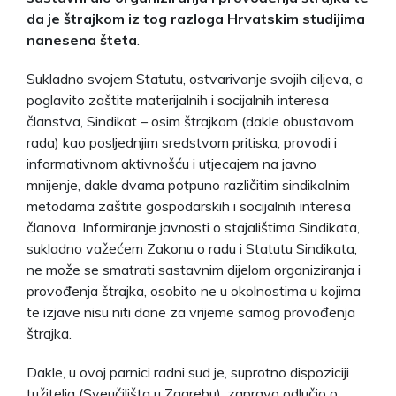
da je štrajkom iz tog razloga Hrvatskim studijima
nanesena šteta
.
Sukladno svojem Statutu, ostvarivanje svojih ciljeva, a
poglavito zaštite materijalnih i socijalnih interesa
članstva, Sindikat – osim štrajkom (dakle obustavom
rada) kao posljednjim sredstvom pritiska, provodi i
informativnom aktivnošću i utjecajem na javno
mnijenje, dakle dvama potpuno različitim sindikalnim
metodama zaštite gospodarskih i socijalnih interesa
članova. Informiranje javnosti o stajalištima Sindikata,
sukladno važećem Zakonu o radu i Statutu Sindikata,
ne može se smatrati sastavnim dijelom organiziranja i
provođenja štrajka, osobito ne u okolnostima u kojima
te izjave nisu niti dane za vrijeme samog provođenja
štrajka.
Dakle, u ovoj parnici radni sud je, suprotno dispoziciji
tužitelja (Sveučilišta u Zagrebu), zapravo odlučio o