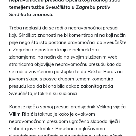
temeljem tužbe Sveučilišta u Zagrebu protiv
Sindikata znanosti.
Treba naglasiti da se radi o nepravomoćnoj presudi
koju Sindikat znanosti ne bi komentirao ni na koji način
prije nego što ista postane pravomoćna, da Sveučilište
u Zagrebu ne postupa krajnje nekorektno i
zlonamjerno, na način da na svojim službenim web
stranicama objavljuje nepravomoćnu presudu kao da
se radi o završenom postupku te da Rektor Boras na
javnom skupu s posve drugom temom komentira
presudu kao da bi ona bila dokaz zakonitog rada
Sveučilišta, istaknuli su sudionici.
Kada je riječ o samoj presudi predsjednik Velikog vijeća
Vilim Ribić
istaknuo je
kako je ovakvom
nepravomoćnom presudom ugrožena sloboda riječi i
sloboda javne kritike. Posebno naglašavamo
skandalozno utvrđenje suda sadržano u obrazloženju