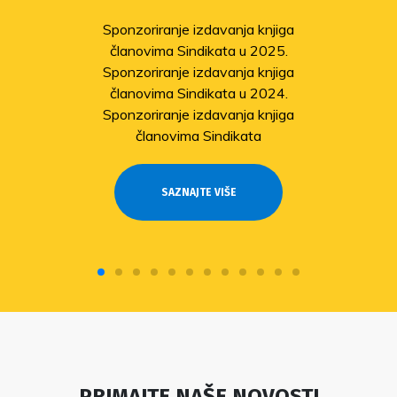
solidarnosti
Sindikat pomaže članovima
pogođenima potresom
Odobrene isplate pomoći članovima
stradalima u potresu
SAZNAJTE VIŠE
PRIMAJTE NAŠE NOVOSTI