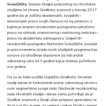
Sveučilištu
. Smisao štrajka poduzetog na Hrvatskim
studijima od strane Sindikata znanosti u travnju 2017.
godine bio je zaštita akademskih, socijalnih i
ekonomskih prava svojih članova na toj ustanovi, a
kojima je brojnim nezakonitim postupcima uskraćeno
pravo na slobodu znanstvenog i nastavnog rada kao i
pravo na akademsku samoupravu. Uslijed tih
nezakonitih postupaka Rektorata Sveučilišta, izostala
je pravovremena izrada novih studijskih programa kao
osnove za ishođenje dopusnice za rad unutar
zakonskog roka od 3 godine koji je istekao početkom
ove godine.
Da su se tada uvažila stajališta Sindikata, Hrvatski
studiji danas bi funkcionirali unutar zakonskog okvira u
svim segmentima svoga rada. Nastavak nezakonitog
rada Hrvatskih studija i danas samo potvrđuje da je
Sindikat znanosti u štrajk ušao potpuno opravdano te
da je sve što je prije, za vrijeme i nakon štrajka iznosio