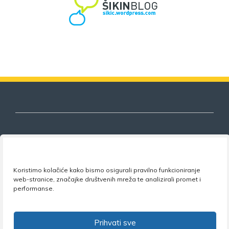
Nezavisni sindikat znanosti i visokog
obrazovanja
Koristimo kolačiće kako bismo osigurali pravilno funkcioniranje
web-stranice, značajke društvenih mreža te analizirali promet i
performanse.
Adresa:
Florijana Andrašeca 18A / VI kat
• 10 000
Zagreb •
Tel:
+385 1 4847 337
•
Email:
uprava@nsz.hr
•
Facebook:
NSZVO
Prihvati sve