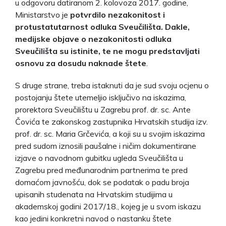
u odgovoru datiranom 2. kolovoza 2017. godine,
Ministarstvo je
potvrdilo nezakonitost i
protustatutarnost odluka Sveučilišta. Dakle,
medijske objave o nezakonitosti odluka
Sveučilišta su istinite, te ne mogu predstavljati
osnovu za dosudu naknade štete
.
S druge strane, treba istaknuti da je sud svoju ocjenu o
postojanju štete utemeljio isključivo na iskazima,
prorektora Sveučilištu u Zagrebu prof. dr. sc. Ante
Čovića te zakonskog zastupnika Hrvatskih studija izv.
prof. dr. sc. Maria Grčevića, a koji su u svojim iskazima
pred sudom iznosili paušalne i ničim dokumentirane
izjave o navodnom gubitku ugleda Sveučilišta u
Zagrebu pred međunarodnim partnerima te pred
domaćom javnošću, dok se podatak o padu broja
upisanih studenata na Hrvatskim studijima u
akademskoj godini 2017/18., kojeg je u svom iskazu
kao jedini konkretni navod o nastanku štete