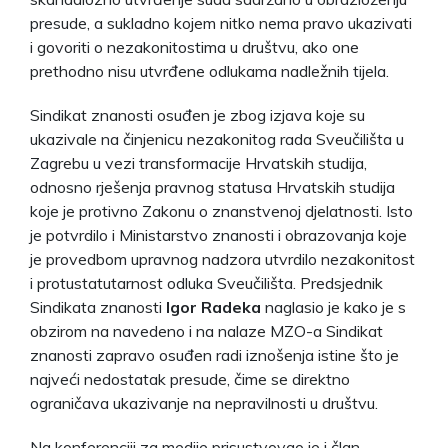
presude, a sukladno kojem nitko nema pravo ukazivati
i govoriti o nezakonitostima u društvu, ako one
prethodno nisu utvrđene odlukama nadležnih tijela.
Sindikat znanosti osuđen je zbog izjava koje su
ukazivale na činjenicu nezakonitog rada Sveučilišta u
Zagrebu u vezi transformacije Hrvatskih studija,
odnosno rješenja pravnog statusa Hrvatskih studija
koje je protivno Zakonu o znanstvenoj djelatnosti. Isto
je potvrdilo i Ministarstvo znanosti i obrazovanja koje
je provedbom upravnog nadzora utvrdilo nezakonitost
i protustatutarnost odluka Sveučilišta. Predsjednik
Sindikata znanosti
Igor Radeka
naglasio je kako je s
obzirom na navedeno i na nalaze MZO-a Sindikat
znanosti zapravo osuđen radi iznošenja istine što je
najveći nedostatak presude, čime se direktno
ograničava ukazivanje na nepravilnosti u društvu.
Na konferenciji za medije prisustvovao je i član