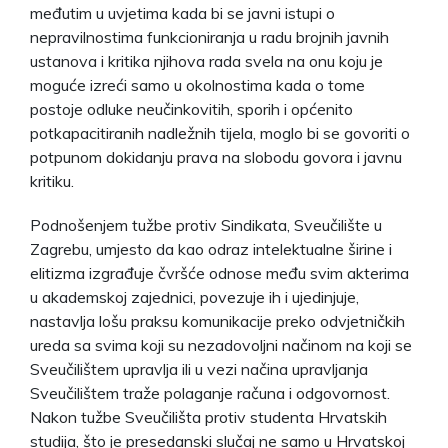
međutim u uvjetima kada bi se javni istupi o
nepravilnostima funkcioniranja u radu brojnih javnih
ustanova i kritika njihova rada svela na onu koju je
moguće izreći samo u okolnostima kada o tome
postoje odluke neučinkovitih, sporih i općenito
potkapacitiranih nadležnih tijela, moglo bi se govoriti o
potpunom dokidanju prava na slobodu govora i javnu
kritiku.
Podnošenjem tužbe protiv Sindikata, Sveučilište u
Zagrebu, umjesto da kao odraz intelektualne širine i
elitizma izgrađuje čvršće odnose među svim akterima
u akademskoj zajednici, povezuje ih i ujedinjuje,
nastavlja lošu praksu komunikacije preko odvjetničkih
ureda sa svima koji su nezadovoljni načinom na koji se
Sveučilištem upravlja ili u vezi načina upravljanja
Sveučilištem traže polaganje računa i odgovornost.
Nakon tužbe Sveučilišta protiv studenta Hrvatskih
studija, što je presedanski slučaj ne samo u Hrvatskoj