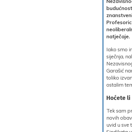
Nezavisnog
budućnosti
znanstveni
Profesoric
neoliberal
natječaje.
Iako smo in
siječnja, n
Nezavisnog 
Garašić nam
toliko izvan
ostalim te
Hoćete li
Tek sam pri
novih obav
uvid u sve 
Sindikata 