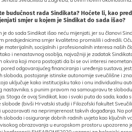
te budućnost rada Sindikata? Hoćete li, kao pred
ijenjati smjer u kojem je Sindikat do sada išao?
 je do sada Sindikat išao neću mijenjati, jer su članovi Sin
 predsjednicima smjer kvalitetno promislili i odredili. Oču
 materijalnih, socijalnih i profesionalnih interesa naših č
ako i nenastavnog osoblja, najvažniji je zadatak Sindikat
okvira koji mora postojati da bi se ovi interesi neometa
, pored odgovarajućeg financiranja i uređenja sustava, jest
 sloboda, postojanje istinske autonomije sveučilišne i zn
koja uključuje kako institucijsku tako i onu individualnu a
og nastavnika, s punim pravom na samoupravu te slobodu i
. Stoga će ovaj Sindikat, kao i svaki puta do sada, kada 
lobode (bivši Hrvatski studiji i Filozofski fakultet Sveuči
 i upozoravati na neprimjerenost takvih događanja. Na po
sloboda i osiguranje dobrih radnih uvjeta kao ključnih va
visokog obrazovanja u europskom prostoru upozoreno je
oj konferenciji EHEAROME2020 vezanoj za bolonjski proce