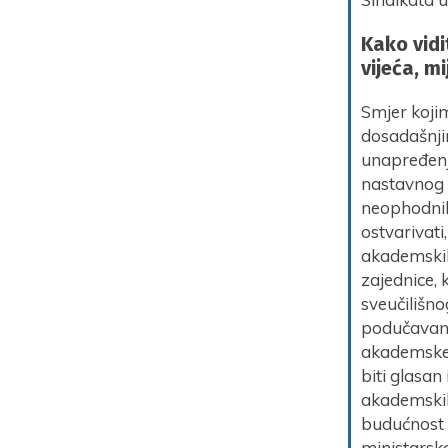
Kako vidi
vijeća, m
Smjer kojim
dosadašnjim
unapređenje
nastavnog t
neophodnih 
ostvarivati
akademskih
zajednice, 
sveučilišn
podučavanja
akademske s
biti glasan
akademskih 
budućnost 
ministarsk