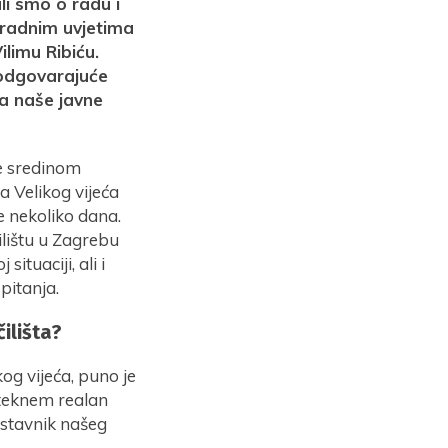
li smo o radu i
 radnim uvjetima
ilimu Ribiću.
eodgovarajuće
na naše javne
je sredinom
a Velikog vijeća
e nekoliko dana.
ilištu u Zagrebu
ituaciji, ali i
pitanja.
ilišta?
og vijeća, puno je
teknem realan
dstavnik našeg