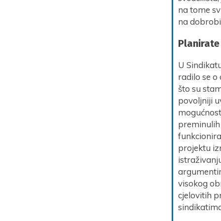
na tome svi
na dobrobit
Planirate
U Sindikatu
radilo se o
što su stam
povoljniji u
mogućnosti 
preminulih
funkcionir
projektu i
istraživanj
argumentir
visokog ob
cjelovitih
sindikatim