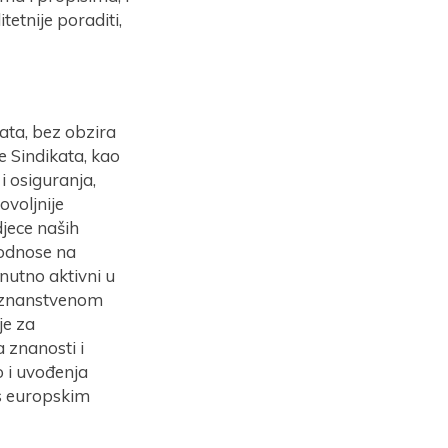
etnije poraditi,
kata, bez obzira
e Sindikata, kao
i osiguranja,
ovoljnije
djece naših
 odnose na
nutno aktivni u
i znanstvenom
je za
 znanosti i
 i uvođenja
 s europskim