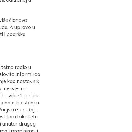
više članova
jude. A upravo u
i i podrške
itetno radio u
elovito informirao
dnje kao nastavnik
no nesvjesno
vih ovih 31 godinu
 javnosti, ostavku
. Vanjska suradnja
astitom fakultetu
i unutar drugog
ma i propisima, i