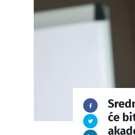
Sredn
Facebook
će bi
Twitter
akad