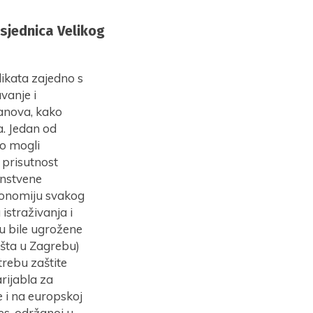
sjednica Velikog
dikata zajedno s
vanje i
lanova, kako
a. Jedan od
no mogli
 prisutnost
anstvene
utonomiju svakog
straživanja i
su bile ugrožene
lišta u Zagrebu)
trebu zaštite
rijabla za
 i na europskoj
s, održanoj u