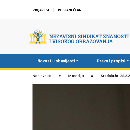
PRIJAVI SE
POSTANI ČLAN
Novosti i obavijesti
Pravo i propisi
Naslovnica
Iz medija
Srednja.hr, 28.2