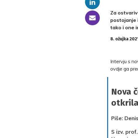
Linkedin
Za ostvariv
someone@yoursite.com
postojanje 
tako i one 
8. ožujka 202
Intervju s n
ovdje ga pren
Nova č
otkril
Piše: Deni
S izv. pro