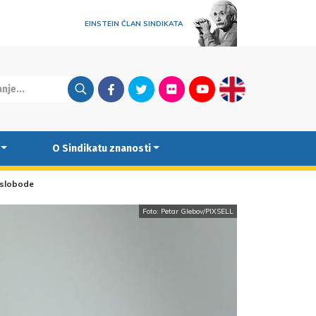
EINSTEIN ČLAN SINDIKATA
Facebook
Twitter
Flickr
Youtube
English
O Sindikatu znanosti
e slobode
Foto: Petar Glebov/PIXSELL