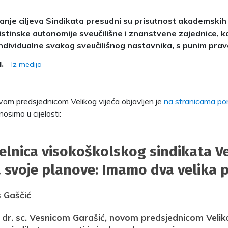
anje ciljeva Sindikata presudni su prisutnost akademskih
istinske autonomije sveučilišne i znanstvene zajednice, ka
individualne svakog sveučilišnog nastavnika, s punim p
Iz medija
1.
ovom predsjednicom Velikog vijeća objavljen je
na stranicama por
osimo u cijelosti:
elnica visokoškolskog sindikata V
a svoje planove: Imamo dva velika
s Gaščić
f. dr. sc. Vesnicom Garašić, novom predsjednicom Velik