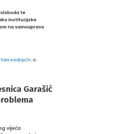
 sloboda te
ko institucijske
ravom na samoupravu
tala srednja.hr
, a
esnica Garašić
 problema
og vijeća