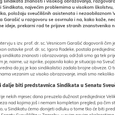
 sindikata znanosti i visokog obrazovanja, razgovara
 Sindikata, najvećim problemima u visokom školstvu,
ka, položaju sveučilišnih asistenata i nezaobilaznom V
a Garašić u razgovoru se osvrnula i na, kako kaže, n
ne ideje, prekarni rad te prijave stranih znanstvenika 
tervju s izv. prof. dr. sc. Vesnicom Garašić dogovorili čim 
akon ostavke prof. dr. sc. Igora Radeke, postala predsjednic
sindikata znanosti i obrazovanja, održali smo ga tek prij
 je, naime, uz isprike, pojasnila kako je situacija na Sveuč
redna da joj je kao sindikalistici zadala brojne obveze. O toj s
mama vezanim uz visoko obrazovanje, imali smo nekoliko 
 i dalje biti predstavnica Sindikata u Senatu Sveuč
je nekih mjesec dana preuzela dužnost predsjednice Velik
eza nad kojima još i nemam kompletan pregled, pa čim s
to, u Sindikatu ćemo donijeti odluku o tome tko će biti pre
u Senatu Sveučilišta u Zagrebu, u ovim novim okolnostima.