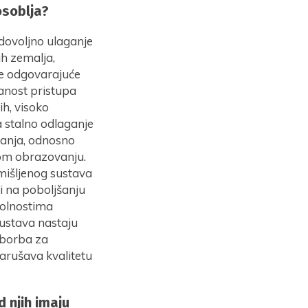
osoblja?
dovoljno ulaganje
ih zemalja,
je odgovarajuće
žanost pristupa
ih, visoko
ja stalno odlaganje
vanja, odnosno
kom obrazovanju.
omišljenog sustava
i na poboljšanju
kolnostima
sustava nastaju
 borba za
narušava kvalitetu
 njih imaju