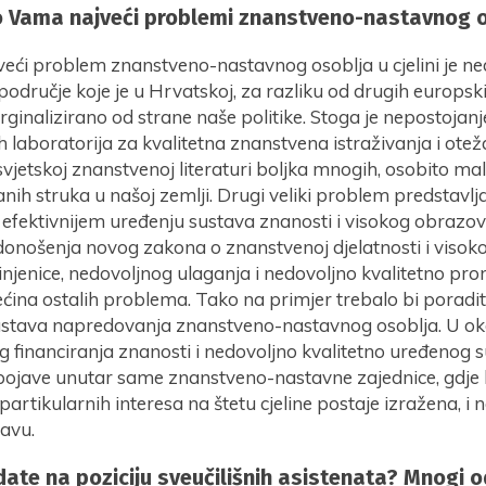
po Vama najveći problemi znanstveno-nastavnog 
veći problem znanstveno-nastavnog osoblja u cjelini je ne
područje koje je u Hrvatskoj, za razliku od drugih europsk
ginalizirano od strane naše politike. Stoga je nepostojan
 laboratorija za kvalitetna znanstvena istraživanja i ote
vjetskoj znanstvenoj literaturi boljka mnogih, osobito mal
ranih struka u našoj zemlji. Drugi veliki problem predstavl
 efektivnijem uređenju sustava znanosti i visokog obrazo
donošenja novog zakona o znanstvenoj djelatnosti i viso
 činjenice, nedovoljnog ulaganja i nedovoljno kvalitetno pr
ećina ostalih problema. Tako na primjer trebalo bi poradit
sustava napredovanja znanstveno-nastavnog osoblja. U o
 financiranja znanosti i nedovoljno kvalitetno uređenog 
pojave unutar same znanstveno-nastavne zajednice, gdje
partikularnih interesa na štetu cjeline postaje izražena, i 
tavu.
ate na poziciju sveučilišnih asistenata? Mnogi od