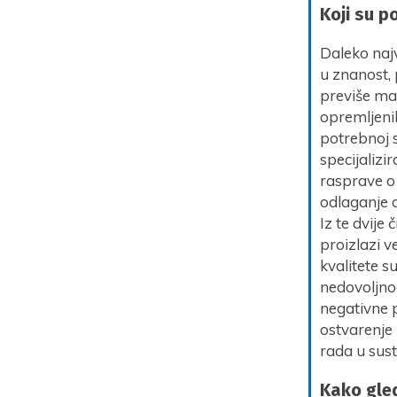
Koji su 
Daleko naj
u znanost, 
previše mar
opremljenih
potrebnoj s
specijalizi
rasprave o
odlaganje 
Iz te dvije
proizlazi v
kvalitete 
nedovoljnog
negativne 
ostvarenje 
rada u sus
Kako gled