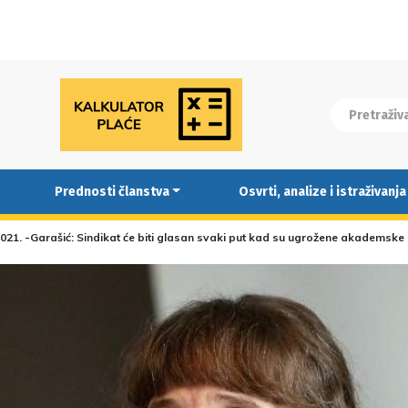
Prednosti članstva
Osvrti, analize i istraživanja
.2021. -Garašić: Sindikat će biti glasan svaki put kad su ugrožene akademsk