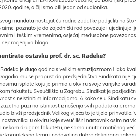
20. godine, a čiji smo bili jedan od sudionika.
svog mandata nastojat ću radne zadatke podijeliti na što 
Naime, poznato je da zajednički rad povezuje i ujedinjuje l
evnim i teškim vremenima, osjećaj međusobne povezanost
 neprocjenjivo blago.
ntirate ostavku prof. dr. sc. Radeke?
c. Radeka je dugo godina s velikim entuzijazmom i jako kval
Dogodio mu se propust da predsjedništvo Sindikata nije cj
nosima isplate koju je primio u okviru svoje vanjske sura
kom fakultetu Sveučilišta u Zagrebu. Sindikat je posljedič
vnost s neistinitim informacijama. A kako se u Sindikatu s
izuzetno pazi na istinitost iznošenja svih podataka prema
udio bivši predsjednik Velikog vijeća to je tijelo prihvatilo
h nastavnika, u okviru koje sveučilišni nastavnik osim na vl
na nekom drugom fakultetu, ne samo unutar matičnog već 
, je kompleksna tema i nedovoljno dobro definirana zakoni