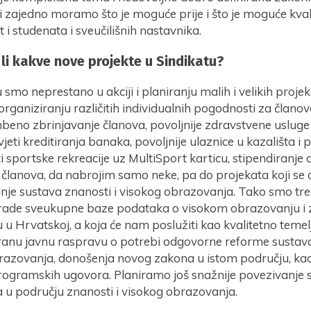
 zajedno moramo što je moguće prije i što je moguće kvalit
 i studenata i sveučilišnih nastavnika.
 li kakve nove projekte u Sindikatu?
 smo neprestano u akciji i planiranju malih i velikih proje
 organiziranju različitih individualnih pogodnosti za članov
beno zbrinjavanje članova, povoljnije zdravstvene usluge 
vjeti kreditiranja banaka, povoljnije ulaznice u kazališta i p
sportske rekreacije uz MultiSport karticu, stipendiranje 
 članova, da nabrojim samo neke, pa do projekata koji se
anje sustava znanosti i visokog obrazovanja. Tako smo tre
zrade sveukupne baze podataka o visokom obrazovanju 
u u Hrvatskoj, a koja će nam poslužiti kao kvalitetno temel
anu javnu raspravu o potrebi odgovorne reforme sustava
razovanja, donošenja novog zakona u istom području, kao
 programskih ugovora. Planiramo još snažnije povezivanje
a u području znanosti i visokog obrazovanja.