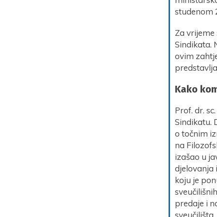
studenom 20
Za vrijeme 
Sindikata. 
ovim zahtj
predstavlja
Kako kome
Prof. dr. s
Sindikatu. 
o točnim iz
na Filozofs
izašao u ja
djelovanja 
koju je pon
sveučilišni
predaje i 
sveučilišta