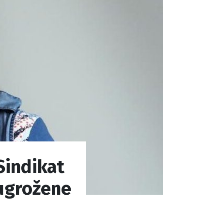
 Sindikat
 ugrožene