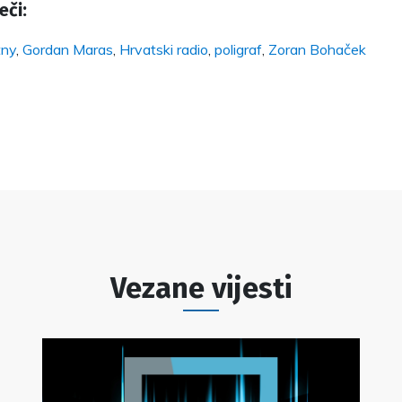
eči:
tny
,
Gordan Maras
,
Hrvatski radio
,
poligraf
,
Zoran Bohaček
Vezane vijesti