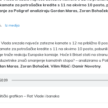
amate za potrošačke kredite s 11 na okvirno 10 posto, p
anje za Poligraf analiziraju Gordan Maras, Zoran Bohaček, 
Iz medija
.
 Vlada srezala najveće zatezne kamate s 12 na približno 8 pos
mate za potrošačke kredite s 11 na okvirno 10 posto, pobunili 
e traže reakciju Europske komisije. Hoće li Brisel stati na stra
duzetnike znači smanjenje kamatnih stopa? – analiziramo u Pol
dan Maras
,
Zoran Bohaček
,
Vilim Ribić
i
Damir Novotny
.
litički grafikon – Rat Vlade i banaka