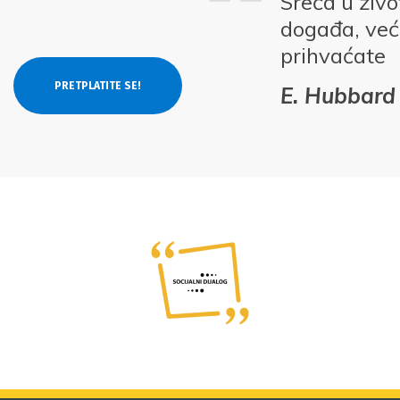
Sreća u živ
događa, već 
prihvaćate
E. Hubbard