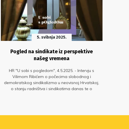
5. svibnja 2025.
Pogled na sindikate iz perspektive
Bag
našeg vremena
HR "U sobi s pogledom", 4.5.2025. - Intervju s
HR 
Vilimom Ribićem o počecima slobodnog i
ra
demokratskog sindikalizma u neovisnoj Hrvatskoj,
kraj
o stanju radništva i sindikatima danas te o
međ
budućnosti radnih i sindikalnih prava u svijetu
novih tehnologija