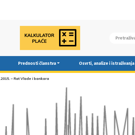
Prednosti članstva
Osvrti, analize i istraživanja
6.2015. – Rat Vlade i bankara