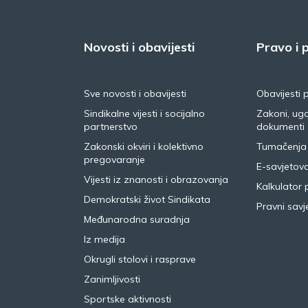
Novosti i obavijesti
Pravo i p
Sve novosti i obavijesti
Obavijesti 
Sindikalne vijesti i socijalno
Zakoni, ugo
partnerstvo
dokumenti
Zakonski okviri i kolektivno
Tumačenja
pregovaranje
E-savjetov
Vijesti iz znanosti i obrazovanja
Kalkulator 
Demokratski život Sindikata
Pravni savje
Međunarodna suradnja
Iz medija
Okrugli stolovi i rasprave
Zanimljivosti
Sportske aktivnosti