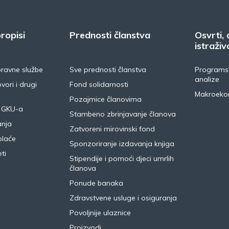
ropisi
Prednosti članstva
Osvrti, 
istraživ
pravne službe
Sve prednosti članstva
Programsk
analize
vori i drugi
Fond solidarnosti
Makroeko
Pozajmice članovima
 GKU-a
Stambeno zbrinjavanje članova
anja
Zatvoreni mirovinski fond
plaće
Sponzoriranje izdavanja knjiga
ti
Stipendije i pomoći djeci umrlih
članova
Ponude banaka
Zdravstvene usluge i osiguranja
Povoljnije ulaznice
Proizvodi