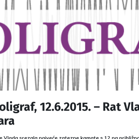
oligraf, 12.6.2015. – Rat Vl
ara
e Vlada srezala najveće zatezne kamate s 12 na približno