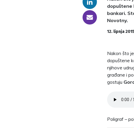
Linkedin
dopuštene k
bankari. St
someone@yoursite.com
Novotny.
12. lipnja 2015
Nakon što je
dopuštene ka
njihove udrug
građane i po
gostuju
Gor
Poligraf – po