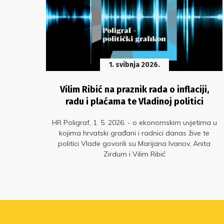
1. svibnja 2026.
Vilim Ribić na praznik rada o inflaciji,
radu i plaćama te Vladinoj politici
nici
HR Poligraf, 1. 5. 2026. - o ekonomskim uvjetima u
lili
kojima hrvatski građani i radnici danas žive te
rebe
politici Vlade govorili su Marijana Ivanov, Anita
oru i
Zirdum i Vilim Ribić