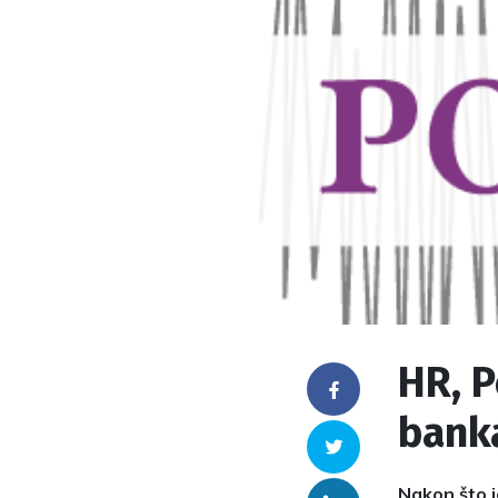
HR, P
Facebook
bank
Twitter
Nakon što j