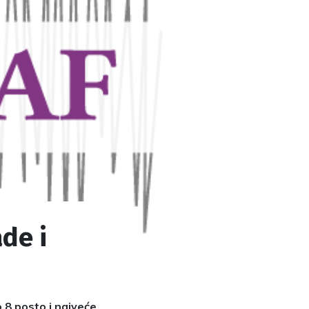
ade i
 8 posto i najveće