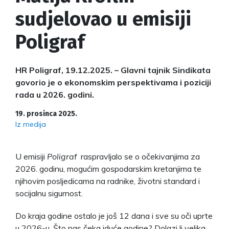
sudjelovao u emisiji
Poligraf
HR Poligraf, 19.12.2025. – Glavni tajnik Sindikata
govorio je o ekonomskim perspektivama i poziciji
rada u 2026. godini.
19. prosinca 2025.
Iz medija
U emisiji
Poligraf
raspravljalo se o očekivanjima za
2026. godinu, mogućim gospodarskim kretanjima te
njihovim posljedicama na radnike, životni standard i
socijalnu sigurnost.
Do kraja godine ostalo je još 12 dana i sve su oči uprte
u 2026-u. Što nas čeka iduće godine? Dolazi li velika