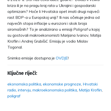
kriza ili je na pragu kraj rata u Ukrajini i gospodarski
optimizam? Hoće li Hrvatska opet imati drugi najveći
rast BDP-a u Europskoj uniji? Ili nas očekuje jedna od
najvećih stopa inflacije u eurozoni i skok broja
siromašnih? To je analizirano u emisiji
Poligraf
u kojoj
su gostovali makroekonomisti Marijana Ivanov, Matija
Kroflin i Andrej Grubišić. Emisiju je vodio Mislav
Togonal.
Snimka emisije dostupna je
OVDJE
!
Ključne riječi:
ekonomska politika
,
ekonomske prognoze
,
Hrvatski
radio
,
intervju
,
makroekonomska politika
,
Matija Kroflin
,
poligraf