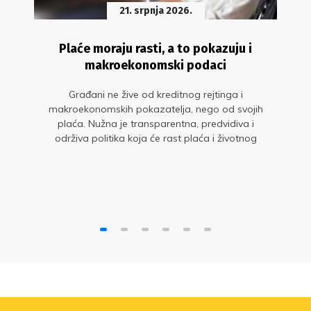
21. srpnja 2026.
Plaće moraju rasti, a to pokazuju i
makroekonomski podaci
Građani ne žive od kreditnog rejtinga i
makroekonomskih pokazatelja, nego od svojih
plaća. Nužna je transparentna, predvidiva i
održiva politika koja će rast plaća i životnog
standarda staviti u središte gospodarskog
razvoja. Glavne su to poruke s okruglog stola
„Sit gladnom ne vjeruje: zašto plaće moraju
rasti?“ u organizaciji Sindikata znanosti i
Sindikata Preporod.