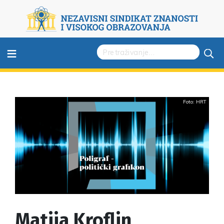
≡
Foto: HRT
Matija Kroflin