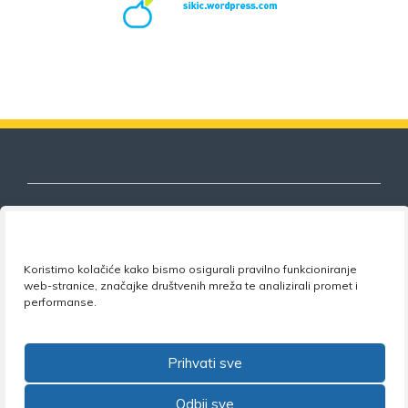
Nezavisni sindikat znanosti i visokog
Koristimo kolačiće kako bismo osigurali pravilno funkcioniranje
obrazovanja
web-stranice, značajke društvenih mreža te analizirali promet i
performanse.
Adresa:
Florijana Andrašeca 18A / VI kat
• 10 000
Zagreb •
Tel:
+385 1 4847 337
•
Email:
uprava@nsz.hr
•
Facebook:
NSZVO
Prihvati sve
Odbij sve