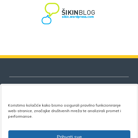
Nezavisni sindikat znanosti i visokog
Koristimo kolačiće kako bismo osigurali pravilno funkcioniranje
obrazovanja
web-stranice, značajke društvenih mreža te analizirali promet i
performanse.
Adresa:
Florijana Andrašeca 18A / VI kat
• 10 000
Zagreb •
Tel:
+385 1 4847 337
•
Email:
uprava@nsz.hr
•
Facebook:
NSZVO
Prihvati sve