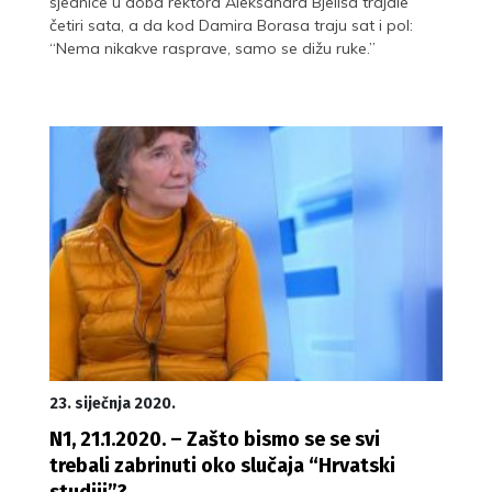
sjednice u doba rektora Aleksandra Bjeliša trajale
četiri sata, a da kod Damira Borasa traju sat i pol:
“Nema nikakve rasprave, samo se dižu ruke.”
23. siječnja 2020.
N1, 21.1.2020. – Zašto bismo se se svi
trebali zabrinuti oko slučaja “Hrvatski
studiji”?