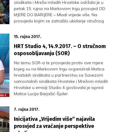
sindikata i Mreža mladih Hrvatske održala je u
petak 15. rujna na Markovom trgu prosvjed OD
MJERE DO BARIJERE – Mladi vrijede više. Na
prosvjedu kojim se zatražilo ukidanje stručnog
osposobljavanja, vraćanje pripravništva i
perspektive mladima okupilo se oko 300 ljudi.
15. rujna 2017.
HRT Studio 4, 14.9.2017. – O stručnom
osposobljavanju (SOR)
Na temu SOR-a te prosvjeda protiv ove mjere
kojeg su na Markovom trgu organizirali Matica
hrvatskih sindikata u partnerstvu sa Savezom
samostalnih sindikata Hrvatske i Mrežom mladih
Hrvatske u emisiji Studio 4 gostovala je ispred
Matice Lucija Barjašić-Špiler.
7. rujna 2017.
Inicijativa „Vrijedim više“ najavila
prosvjed za vraćanje perspektive