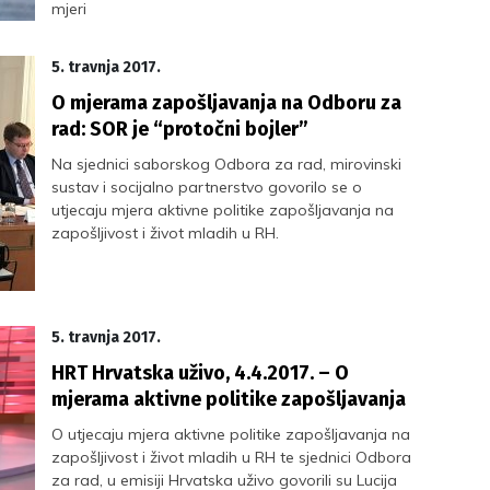
mjeri
5. travnja 2017.
O mjerama zapošljavanja na Odboru za
rad: SOR je “protočni bojler”
Na sjednici saborskog Odbora za rad, mirovinski
sustav i socijalno partnerstvo govorilo se o
utjecaju mjera aktivne politike zapošljavanja na
zapošljivost i život mladih u RH.
5. travnja 2017.
HRT Hrvatska uživo, 4.4.2017. – O
mjerama aktivne politike zapošljavanja
O utjecaju mjera aktivne politike zapošljavanja na
zapošljivost i život mladih u RH te sjednici Odbora
za rad, u emisiji Hrvatska uživo govorili su Lucija