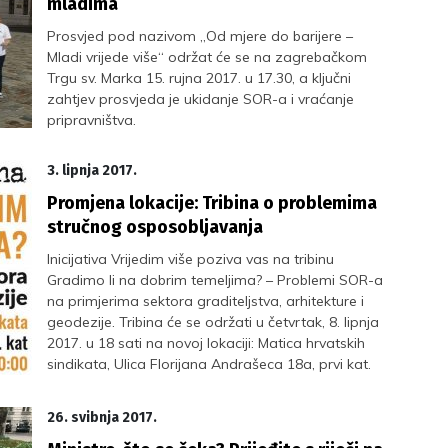
mladima
Prosvjed pod nazivom „Od mjere do barijere –
Mladi vrijede više“ održat će se na zagrebačkom
Trgu sv. Marka 15. rujna 2017. u 17.30, a ključni
zahtjev prosvjeda je ukidanje SOR-a i vraćanje
pripravništva.
3. lipnja 2017.
Promjena lokacije: Tribina o problemima
stručnog osposobljavanja
Inicijativa Vrijedim više poziva vas na tribinu
Gradimo li na dobrim temeljima? – Problemi SOR-a
na primjerima sektora graditeljstva, arhitekture i
geodezije. Tribina će se održati u četvrtak, 8. lipnja
2017. u 18 sati na novoj lokaciji: Matica hrvatskih
sindikata, Ulica Florijana Andrašeca 18a, prvi kat.
26. svibnja 2017.