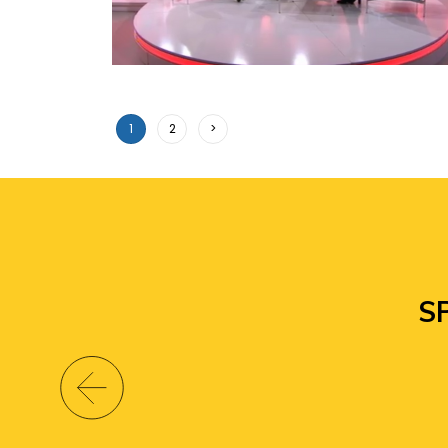
1
2
>
S