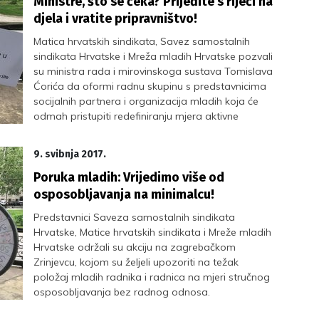
Ministre, što se čeka? Prijeđite s riječi na
djela i vratite pripravništvo!
Matica hrvatskih sindikata, Savez samostalnih
sindikata Hrvatske i Mreža mladih Hrvatske pozvali
su ministra rada i mirovinskoga sustava Tomislava
Ćorića da oformi radnu skupinu s predstavnicima
socijalnih partnera i organizacija mladih koja će
odmah pristupiti redefiniranju mjera aktivne
politike zapošljavanja, s ciljem ukidanja stručnog
osposobljavanja (SOR) i vraćanja pripravništva kao
9. svibnja 2017.
standardnog modela ulaska u svijet rada.
Poruka mladih: Vrijedimo više od
osposobljavanja na minimalcu!
Predstavnici Saveza samostalnih sindikata
Hrvatske, Matice hrvatskih sindikata i Mreže mladih
Hrvatske održali su akciju na zagrebačkom
Zrinjevcu, kojom su željeli upozoriti na težak
položaj mladih radnika i radnica na mjeri stručnog
osposobljavanja bez radnog odnosa.