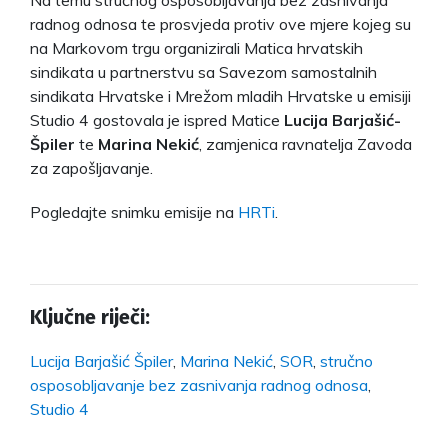
Na temu stručnog osposobljavanja bez zasnivanja
radnog odnosa te prosvjeda protiv ove mjere kojeg su
na Markovom trgu organizirali Matica hrvatskih
sindikata u partnerstvu sa Savezom samostalnih
sindikata Hrvatske i Mrežom mladih Hrvatske u emisiji
Studio 4 gostovala je ispred Matice
Lucija Barjašić-
Špiler
te
Marina Nekić
, zamjenica ravnatelja Zavoda
za zapošljavanje.
Pogledajte snimku emisije na
HRTi
.
Ključne riječi:
Lucija Barjašić Špiler
,
Marina Nekić
,
SOR
,
stručno
osposobljavanje bez zasnivanja radnog odnosa
,
Studio 4