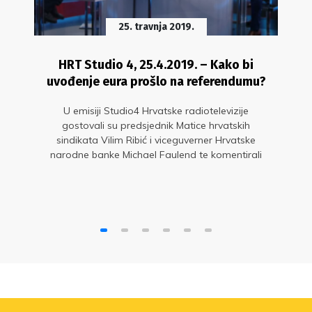
25. travnja 2019.
HRT Studio 4, 25.4.2019. – Kako bi
uvođenje eura prošlo na referendumu?
U emisiji Studio4 Hrvatske radiotelevizije
gostovali su predsjednik Matice hrvatskih
sindikata Vilim Ribić i viceguverner Hrvatske
narodne banke Michael Faulend te komentirali
Vladin cilj ulaska Hrvatske u eurozonu, kao i
istraživanje javnog mnijenja koje pokazuje kako
više od 53% građana ne želi kunu zamijeniti
eurom.