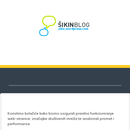
Nezavisni sindikat znanosti i visokog
Koristimo kolačiće kako bismo osigurali pravilno funkcioniranje
obrazovanja
web-stranice, značajke društvenih mreža te analizirali promet i
performanse.