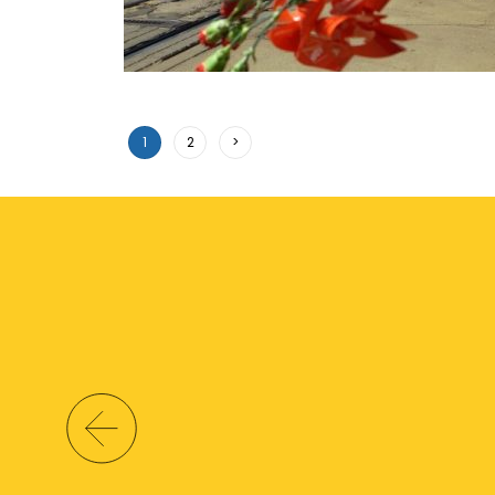
1
2
>