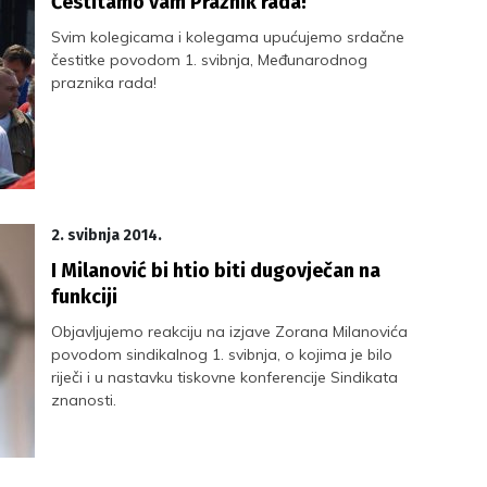
Čestitamo vam Praznik rada!
Svim kolegicama i kolegama upućujemo srdačne
čestitke povodom 1. svibnja, Međunarodnog
praznika rada!
2. svibnja 2014.
I Milanović bi htio biti dugovječan na
funkciji
Objavljujemo reakciju na izjave Zorana Milanovića
povodom sindikalnog 1. svibnja, o kojima je bilo
riječi i u nastavku tiskovne konferencije Sindikata
znanosti.