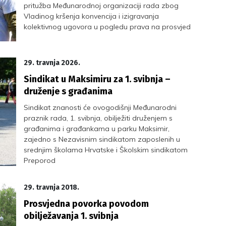
pritužba Međunarodnoj organizaciji rada zbog
Vladinog kršenja konvencija i izigravanja
kolektivnog ugovora u pogledu prava na prosvjed
29. travnja 2026.
Sindikat u Maksimiru za 1. svibnja –
druženje s građanima
Sindikat znanosti će ovogodišnji Međunarodni
praznik rada, 1. svibnja, obilježiti druženjem s
građanima i građankama u parku Maksimir,
zajedno s Nezavisnim sindikatom zaposlenih u
srednjim školama Hrvatske i Školskim sindikatom
Preporod
29. travnja 2018.
Prosvjedna povorka povodom
obilježavanja 1. svibnja