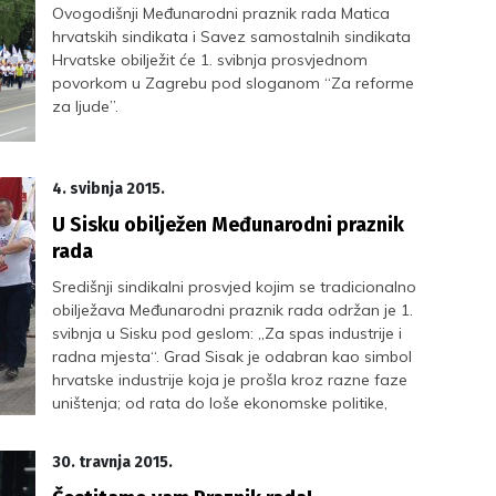
Ovogodišnji Međunarodni praznik rada Matica
hrvatskih sindikata i Savez samostalnih sindikata
Hrvatske obilježit će 1. svibnja prosvjednom
povorkom u Zagrebu pod sloganom “Za reforme
za ljude”.
4. svibnja 2015.
U Sisku obilježen Međunarodni praznik
rada
Središnji sindikalni prosvjed kojim se tradicionalno
obilježava Međunarodni praznik rada održan je 1.
svibnja u Sisku pod geslom: „Za spas industrije i
radna mjesta“. Grad Sisak je odabran kao simbol
hrvatske industrije koja je prošla kroz razne faze
uništenja; od rata do loše ekonomske politike,
međutim još uvijek ima razvojni potencijal na koji
su sindikati podsjetili na ovom prosvjedu.
30. travnja 2015.