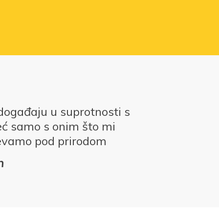
događaju u suprotnosti s
eć samo s onim što mi
evamo pod prirodom
n