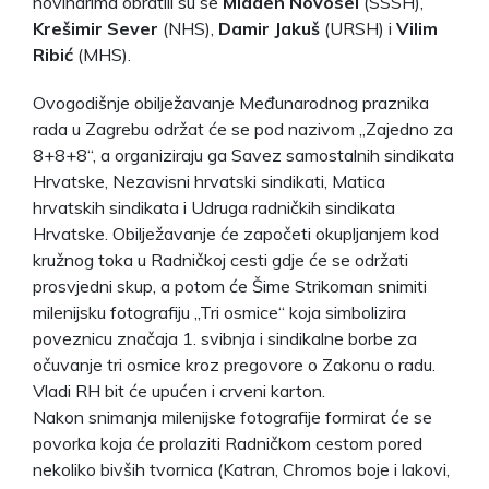
novinarima obratili su se
Mladen Novosel
(SSSH),
Krešimir Sever
(NHS),
Damir Jakuš
(URSH) i
Vilim
Ribić
(MHS).
Ovogodišnje obilježavanje Međunarodnog praznika
rada u Zagrebu održat će se pod nazivom „Zajedno za
8+8+8“, a organiziraju ga Savez samostalnih sindikata
Hrvatske, Nezavisni hrvatski sindikati, Matica
hrvatskih sindikata i Udruga radničkih sindikata
Hrvatske. Obilježavanje će započeti okupljanjem kod
kružnog toka u Radničkoj cesti gdje će se održati
prosvjedni skup, a potom će Šime Strikoman snimiti
milenijsku fotografiju „Tri osmice“ koja simbolizira
poveznicu značaja 1. svibnja i sindikalne borbe za
očuvanje tri osmice kroz pregovore o Zakonu o radu.
Vladi RH bit će upućen i crveni karton.
Nakon snimanja milenijske fotografije formirat će se
povorka koja će prolaziti Radničkom cestom pored
nekoliko bivših tvornica (Katran, Chromos boje i lakovi,