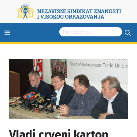
≡
Vladi crveni karton,