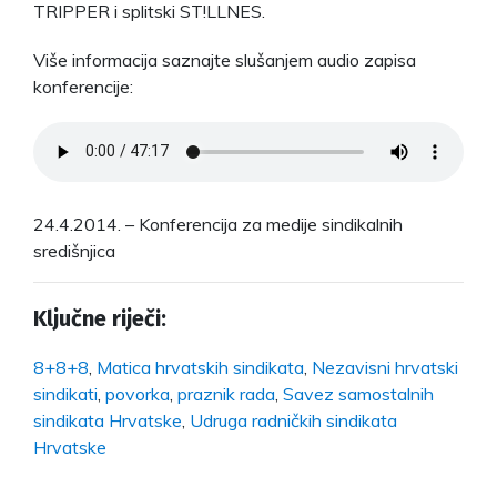
TRIPPER i splitski ST!LLNES.
Više informacija saznajte slušanjem audio zapisa
konferencije:
24.4.2014. – Konferencija za medije sindikalnih
središnjica
Ključne riječi:
8+8+8
,
Matica hrvatskih sindikata
,
Nezavisni hrvatski
sindikati
,
povorka
,
praznik rada
,
Savez samostalnih
sindikata Hrvatske
,
Udruga radničkih sindikata
Hrvatske