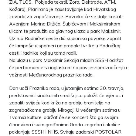
ZIA, TLOS, Pobjeda tekstil, Zora, Elektrode, ATM,
Kožara). Planirano je zaustavljanje kod Hrvatskog
zavoda za zapošljavanje. Povorka će se dalje kretati
Avenijom Marina Držića, Šubićevom i Maksimirskom
ulicom te produžiti do glavnog ulaza u park Maksimir.
Uz rub Radničke ceste dio sudionika povorke zapalit
će lampaše u spomen na propale tvrtke u Radničkoj
cesti i radnike koji su tamo radili.
Na ulazu u park Maksimir Sekcija mladih SSSH održat
će performance s naglaskom na povijesnom značenju i
važnosti Međunarodnog praznika rada.
Dan uoči Praznika rada, u jutarnjim satima 30. travnja,
predstavnici sindikalnih središnjica položit će vijenac i
zapaliti svijeću kod križa na groblju branitelja na
zagrebačkome groblju Mirogoj. U večernjim satima u
Tvornici kulture, održat će se koncert što ga svojim
članovima i svim građanima Grada zagreba i okolice
poklanjaju SSSH i NHS. Sviraju zadarski POSTOLAR