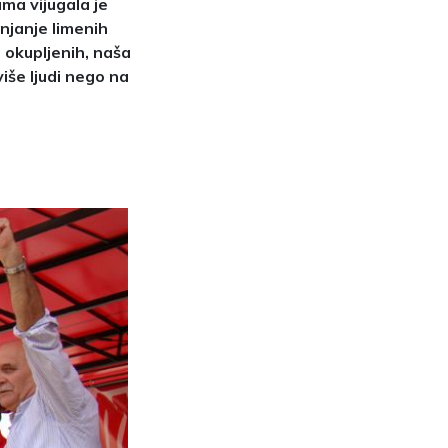
ma vijugala je
bnjanje limenih
a okupljenih, naša
više ljudi nego na