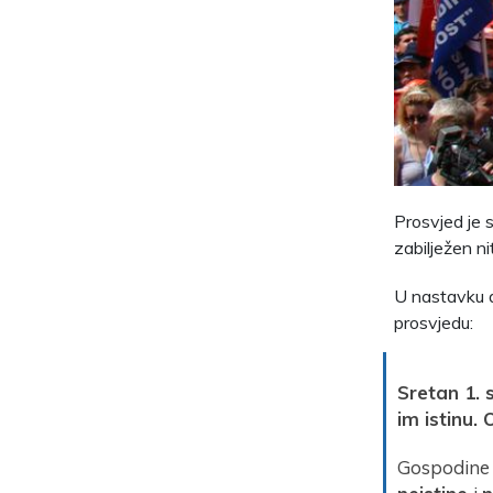
Prosvjed je 
zabilježen ni
U nastavku d
prosvjedu:
Sretan 1. 
im istinu. 
Gospodine 