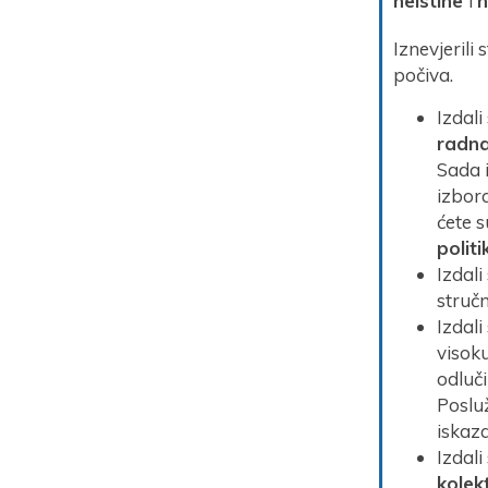
neistine
i
n
Iznevjerili 
počiva.
Izdali
radna
Sada 
izbora
ćete s
politi
Izdali
struč
Izdali
visok
odluči
Posluž
iskaz
Izdali
kolek