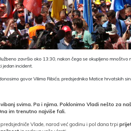
službeno završio oko 13:30, nakon čega se okupljeno mnoštvo mi
ti jedan incident.
onosimo govor Vilima Ribića, predsjednika Matice hrvatskih sin
svibanj svima. Pa i njima. Poklonimo Vladi nešto za n
Ona im trenutno najviše fali.
predsjedniče Vlade, narod već godinu i pol dana trpi
prije