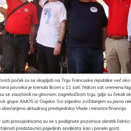
tivisti počeli su se okupljati na Trgu Francuske republike već oko
rana povorka je krenula Ilicom u 11 sati. Nakon sat vremena la
 su se zaustavili na glavnom zagrebačkom trgu, gdje su čekali oku
rock grupe AMOS iz Osijeka. Svi zajedno zviždanjem su jasno rekl
 obećanjima aktualnog predsjednika Vlade i ministra financija.
sati prosvjednicima su se s podignute pozornice obratili čelnici 
istaknuti predstavnici pojedinih sindikata, kao i poneki gosti.