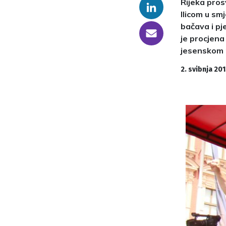
Rijeka pros
Linkedin
Ilicom u sm
bačava i pj
someone@yoursite.com
je procjena 
jesenskom p
2. svibnja 201