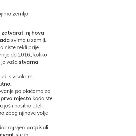
jima zemlja
a
zatvarati njihova
 rada
svima u zemlji.
o niste rekli prije
emlje do 2016., koliko
o je vaša
stvarna
judi s visokom
utno
.
azovanje po plaćama za
a prvo mjesto
kada ste
još i nasilno oteli.
o zbog njihove volje
obroj vjeri
potpisali
evarili
ste ih.