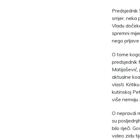
Predsjednik 
smjer, neka 
Vladu dočekat
spremni mijen
nego prljave 
O tome koga j
predsjednik 
Matijašević,
aktualne koal
vlasti. Kriti
kutinskoj Pet
više nemaju ž
O nepravdi ml
su posljednj
bilo riječi. 
video zidu t