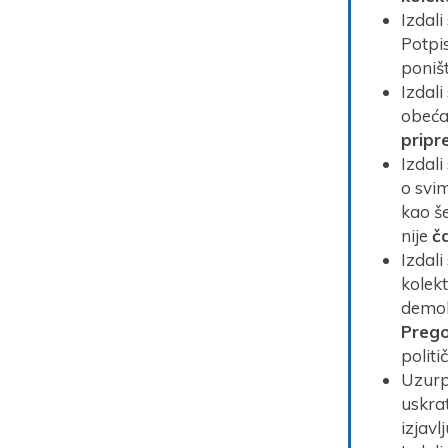
Izdali
Potpis
poništ
Izdali
obeća
pripre
Izdali
o svi
kao še
nije
č
Izdali
kolek
demok
Prego
polit
Uzurpi
uskrat
izjavlj