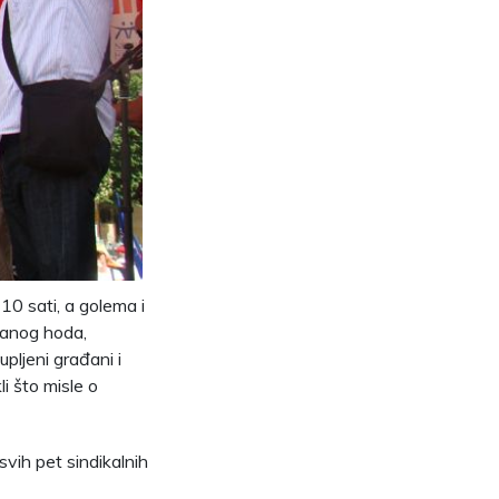
 10 sati, a golema i
ganog hoda,
pljeni građani i
i što misle o
svih pet sindikalnih