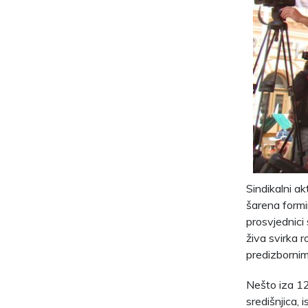
Sindikalni ak
šarena formi
prosvjednici
živa svirka 
predizbornim
Nešto iza 12 
središnjica, 