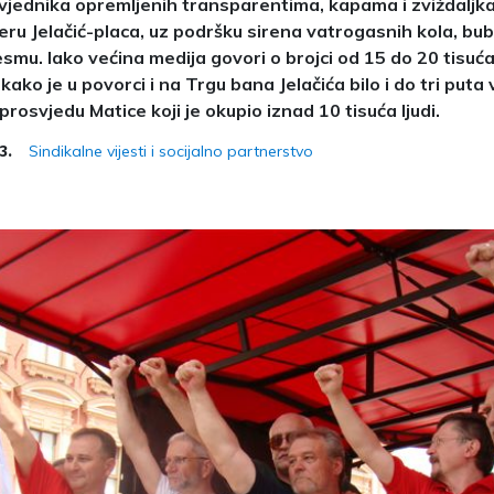
vjednika opremljenih transparentima, kapama i zviždaljka
jeru Jelačić-placa, uz podršku sirena vatrogasnih kola, bu
esmu. Iako većina medija govori o brojci od 15 do 20 tisuć
kako je u povorci i na Trgu bana Jelačića bilo i do tri puta 
rosvjedu Matice koji je okupio iznad 10 tisuća ljudi.
Sindikalne vijesti i socijalno partnerstvo
3.