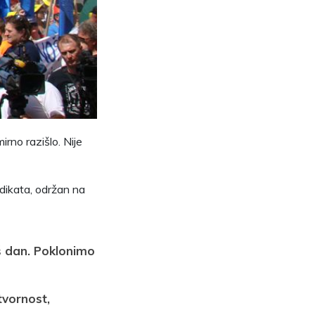
rno razišlo. Nije
dikata, održan na
aš dan. Poklonimo
tvornost,