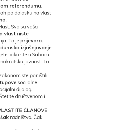
alnom referendumu
.
mah po dolasku na vlast
no.
last. Sva su vaša
a vlast niste
nja. To je
prijevara.
ndumsko izjašnjavanje
ete, iako ste u Saboru
demokratska javnost. To
 zakonom ste poništili
stupove
socijalne
cijalni dijalog.
 Štetite društvenom i
LASTITE ČLANOVE
šak
radništva. Čak