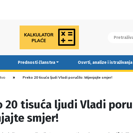
Prednosti članstva
Osvrti, analize i istraživanja
stvo
Preko 20 tisuća ljudi Vladi poručilo: Mijenjajte smjer!
 20 tisuća ljudi Vladi poru
jajte smjer!