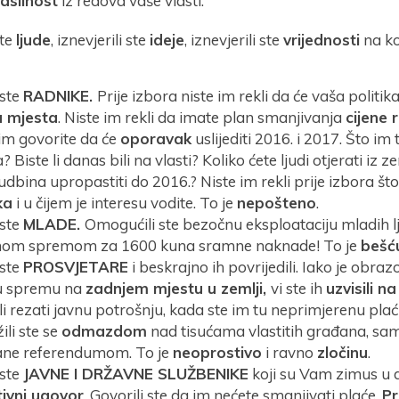
asilnost
iz redova vaše vlasti.
ste
ljude
, iznevjerili ste
ideje
, iznevjerili ste
vrijednosti
na ko
 ste
RADNIKE.
Prije izbora niste im rekli da će vaša politik
 mjesta
. Niste im rekli da imate plan smanjivanja
cijene
im govorite da će
oporavak
uslijediti 2016. i 2017. Što im t
? Biste li danas bili na vlasti? Koliko ćete ljudi otjerati iz z
udbina upropastiti do 2016.? Niste im rekli prije izbora št
ka
i u čijem je interesu vodite. To je
nepošteno
.
 ste
MLADE.
Omogućili ste bezočnu eksploataciju mladih l
nom spremom za 1600 kuna sramne naknade! To je
bešć
 ste
PROSVJETARE
i beskrajno ih povrijedili. Iako je obr
u spremu na
zadnjem mjestu u zemlji,
vi ste ih
uzvisili n
li rezati javnu potrošnju, kada ste im tu neprimjerenu plaću 
ili ste se
odmazdom
nad tisućama vlastitih građana, sam
ane referendumom. To je
neoprostivo
i ravno
zločinu
.
 ste
JAVNE I DRŽAVNE SLUŽBENIKE
koji su Vam zimus u d
tivni ugovor
. Govorili ste da im nećete smanjivati plaće.
Pr