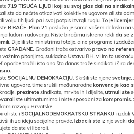
 ste
719 TISUĆA LJUDI
koji su svoj glas dali na sindik
ali ste da nećete otkazivati kolektivne ugovore ali ste od
ili volju tih ljudi pa i svoj potpis izvrgli ruglu. To je
licemjer
 ste
BIRAČE. Plan 21
poslužio je samo vašem dolasku na v
nja ludom radovanja. Niste biračima iskreno rekli
da se
z
mili
. Dijelili ste ministrima fotelje, a ne programe i zaduže
 ste
GRAĐANE.
Građani traže ostvarivo
pravo na refere
m važnim pitanjima, sukladno Ustavu RH. Vi im to uskraćuj
f oporbe tražili isto ono što danas traže sindikati i šira 
asno.
 ste
SOCIJALNU DEMOKRACIJU.
Skršili ste njene
svetinje
,
tivne ugovore, time srušili međunarodne
konvencije kao 
racije,
prezirete
sindikate, mrvite ih i dijelite,
utrnuli ste
so
varali
ste ultimatumima i niste sposobni za
kompromis
.
ičkom razvoju Hrvatske.
rali ste i
SOCIJALNODEMOKRATSKU STRANKU
i izdali
V
ivši ih za ideju socijalne pravde.
Izbacili ste
iz nje svaki
da
ujete da ste vi liberali.