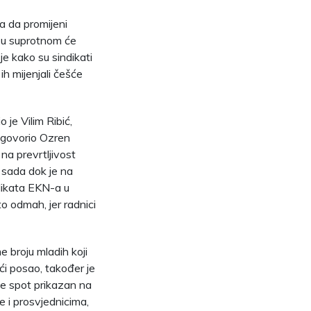
a da promijeni
r u suprotnom će
je kako su sindikati
ih mijenjali češće
 je Vilim Ribić,
 govorio Ozren
na prevrtljivost
i sada dok je na
indikata EKN-a u
to odmah, jer radnici
e broju mladih koji
ći posao, također je
 je spot prikazan na
e i prosvjednicima,