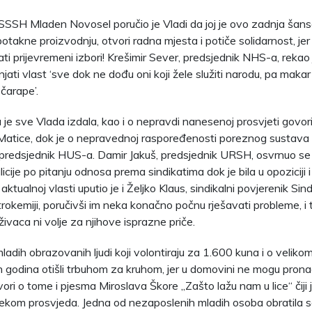
SSSH Mladen Novosel poručio je Vladi da joj je ovo zadnja šans
potakne proizvodnju, otvori radna mjesta i potiče solidarnost, je
i prijevremeni izbori! Krešimir Sever, predsjednik NHS-a, rekao 
jati vlast ‘sve dok ne dođu oni koji žele služiti narodu, pa makar 
čarape’.
e sve Vlada izdala, kao i o nepravdi nanesenoj prosvjeti govorio
Matice, dok je o nepravednoj raspoređenosti poreznog sustava
 predsjednik HUS-a. Damir Jakuš, predsjednik URSH, osvrnuo se 
icije po pitanju odnosa prema sindikatima dok je bila u opoziciji 
ku aktualnoj vlasti uputio je i Željko Klaus, sindikalni povjerenik S
rokemiji, poručivši im neka konačno počnu rješavati probleme, i 
ivaca ni volje za njihove isprazne priče.
adih obrazovanih ljudi koji volontiraju za 1.600 kuna i o velikom
ih godina otišli trbuhom za kruhom, jer u domovini ne mogu prona
Govori o tome i pjesma Miroslava Škore „Zašto lažu nam u lice“ čiji
ijekom prosvjeda. Jedna od nezaposlenih mladih osoba obratila s