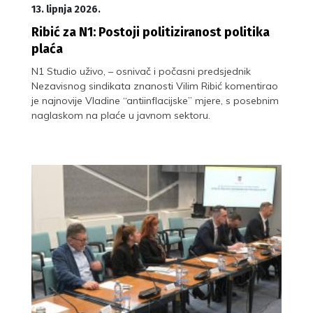
13. lipnja 2026.
Ribić za N1: Postoji politiziranost politika
plaća
N1 Studio uživo, – osnivač i počasni predsjednik
Nezavisnog sindikata znanosti Vilim Ribić komentirao
je najnovije Vladine “antiinflacijske” mjere, s posebnim
naglaskom na plaće u javnom sektoru.