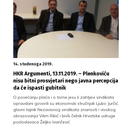
14. studenoga 2019.
HKR Argumenti, 13.11.2019. – Plenkoviću
nisu bitni prosvjetari nego javna percepcija
da će ispasti gubitnik
O povećanju plaća i o tome jesu li zahtjevi sindikata
opravdani govorili su ekonomski stručnjak Ljubo Jurčić,
glavni tajnik Nezavisnog sindikata znanosti i visokog
obrazovanja Vilim Ribić i bivši čelnik Hrvatske udruge
poslodavaca Željko Ivančević.