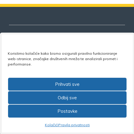
Nezavisni sindikat znanosti i visokog
Koristimo kolačiće kako bismo osigurali pravilno funkcioniranje
obrazovanja
web-stranice, značajke društvenih mreža te analizirali promet i
performanse.
Adresa:
Florijana Andrašeca 18A / VI kat
• 10 000
Zagreb •
Tel:
+385 1 4847 337
•
Email:
uprava@nsz.hr
•
Facebook:
NSZVO
Prihvati sve
Odbij sve
Postavke
©2026 Nezavisni sindikat znanosti i visokog obrazovanja
Kolačići
Pravila privatnosti