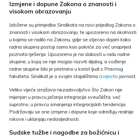
Izmjene i dopune Zakona o znanosti i
visokom obrazovanju
Izložene su primjedbe Sindikata na novi prijedlog Zakona o
znanosti i visokom obrazovanju, te upozoreno na okolnosti
u kojima se radilo na Zakonu, gdje se stjecao dojam kako
radna skupina postoji samo kao pokriće za već unaprijed
poznata rješenja. Upozoreno je na slabosti u radu radne
skupine, u kojoj se nije mogao razviti dijalog, a vođenje
radne skupine bilo je pristrano u korist ljudi s Pravnog
fakulteta. Sindikat je o svojim stajalištima
izvijestio
javnost.
Veliko vijeće izražava nezadovoljstvo što Zakon nije
mijenjan u pravcu jačanja integracije sveučilišta, već
suprotno, u pravcu smanjenja integracijskih tendencija.
Podržavaju se one izmjene i dopune koje određuju realnije
rokove i uklanjaju nedosljednosti.
Sudske tužbe i nagodbe za božićnicu i