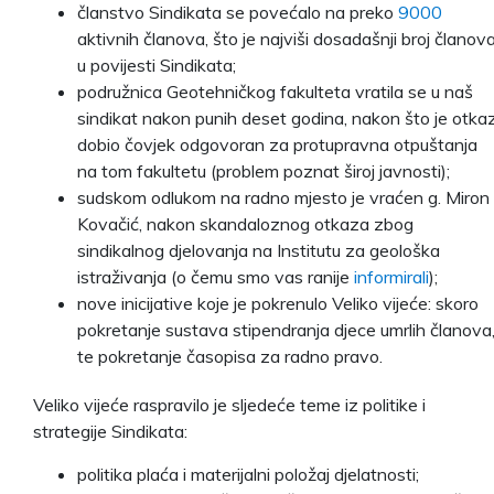
članstvo Sindikata se povećalo na preko
9000
aktivnih članova, što je najviši dosadašnji broj članov
u povijesti Sindikata;
podružnica Geotehničkog fakulteta vratila se u naš
sindikat nakon punih deset godina, nakon što je otka
dobio čovjek odgovoran za protupravna otpuštanja
na tom fakultetu (problem poznat široj javnosti);
sudskom odlukom na radno mjesto je vraćen g. Miron
Kovačić, nakon skandaloznog otkaza zbog
sindikalnog djelovanja na Institutu za geološka
istraživanja (o čemu smo vas ranije
informirali
);
nove inicijative koje je pokrenulo Veliko vijeće: skoro
pokretanje sustava stipendranja djece umrlih članova
te pokretanje časopisa za radno pravo.
Veliko vijeće raspravilo je sljedeće teme iz politike i
strategije Sindikata:
politika plaća i materijalni položaj djelatnosti;