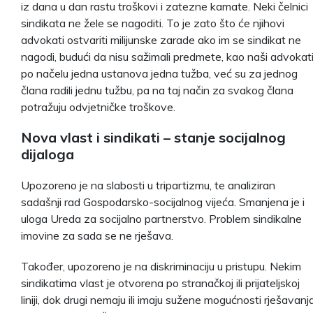
iz dana u dan rastu troškovi i zatezne kamate. Neki čelnici
sindikata ne žele se nagoditi. To je zato što će njihovi
advokati ostvariti milijunske zarade ako im se sindikat ne
nagodi, budući da nisu sažimali predmete, kao naši advokati
po načelu jedna ustanova jedna tužba, već su za jednog
člana radili jednu tužbu, pa na taj način za svakog člana
potražuju odvjetničke troškove.
Nova vlast i sindikati – stanje socijalnog
dijaloga
Upozoreno je na slabosti u tripartizmu, te analiziran
sadašnji rad Gospodarsko-socijalnog vijeća. Smanjena je i
uloga Ureda za socijalno partnerstvo. Problem sindikalne
imovine za sada se ne rješava.
Također, upozoreno je na diskriminaciju u pristupu. Nekim
sindikatima vlast je otvorena po stranačkoj ili prijateljskoj
liniji, dok drugi nemaju ili imaju sužene mogućnosti rješavanj