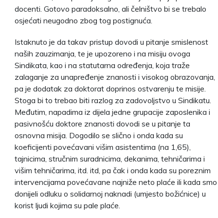
docenti. Gotovo paradoksalno, ali čelništvo bi se trebalo
osjećati neugodno zbog tog postignuća.
Istaknuto je da takav pristup dovodi u pitanje smislenost
naših zauzimanja, te je upozoreno i na misiju ovoga
Sindikata, kao i na statutarna određenja, koja traže
zalaganje za unapređenje znanosti i visokog obrazovanja,
pa je dodatak za doktorat doprinos ostvarenju te misije.
Stoga bi to trebao biti razlog za zadovoljstvo u Sindikatu.
Međutim, napadima iz dijela jedne grupacije zaposlenika i
pasivnošću doktore znanosti dovodi se u pitanje ta
osnovna misija. Dogodilo se slično i onda kada su
koeficijenti povećavani višim asistentima (na 1,65),
tajnicima, stručnim suradnicima, dekanima, tehničarima i
višim tehničarima, itd. itd, pa čak i onda kada su poreznim
intervencijama povećavane najniže neto plaće ili kada smo
donijeli odluku o solidarnoj naknadi (umjesto božićnice) u
korist ljudi kojima su pale plaće.