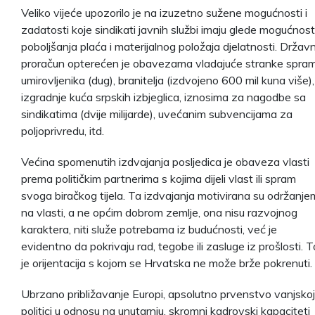
Veliko vijeće upozorilo je na izuzetno sužene mogućnosti i
zadatosti koje sindikati javnih službi imaju glede mogućnost
poboljšanja plaća i materijalnog položaja djelatnosti. Državn
proračun opterećen je obavezama vladajuće stranke spra
umirovljenika (dug), branitelja (izdvojeno 600 mil kuna više),
izgradnje kuća srpskih izbjeglica, iznosima za nagodbe sa
sindikatima (dvije milijarde), uvećanim subvencijama za
poljoprivredu, itd.
Većina spomenutih izdvajanja posljedica je obaveza vlasti
prema političkim partnerima s kojima dijeli vlast ili spram
svoga biračkog tijela. Ta izdvajanja motivirana su održanje
na vlasti, a ne općim dobrom zemlje, ona nisu razvojnog
karaktera, niti služe potrebama iz budućnosti, već je
evidentno da pokrivaju rad, tegobe ili zasluge iz prošlosti. T
je orijentacija s kojom se Hrvatska ne može brže pokrenuti.
Ubrzano približavanje Europi, apsolutno prvenstvo vanjskoj
politici u odnosu na unutarnju, skromni kadrovski kapaciteti