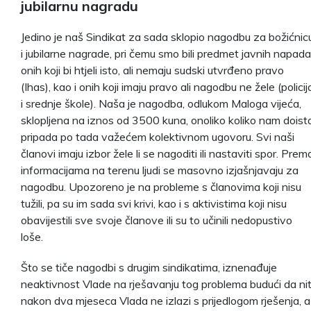
jubilarnu nagradu
Jedino je naš Sindikat za sada sklopio nagodbu za božićnic
i jubilarne nagrade, pri čemu smo bili predmet javnih napada
onih koji bi htjeli isto, ali nemaju sudski utvrđeno pravo
(Ihas), kao i onih koji imaju pravo ali nagodbu ne žele (policij
i srednje škole). Naša je nagodba, odlukom Maloga vijeća,
sklopljena na iznos od 3500 kuna, onoliko koliko nam doist
pripada po tada važećem kolektivnom ugovoru. Svi naši
članovi imaju izbor žele li se nagoditi ili nastaviti spor. Prem
informacijama na terenu ljudi se masovno izjašnjavaju za
nagodbu. Upozoreno je na probleme s članovima koji nisu
tužili, pa su im sada svi krivi, kao i s aktivistima koji nisu
obavijestili sve svoje članove ili su to učinili nedopustivo
loše.
Što se tiče nagodbi s drugim sindikatima, iznenađuje
neaktivnost Vlade na rješavanju tog problema budući da nit
nakon dva mjeseca Vlada ne izlazi s prijedlogom rješenja, a