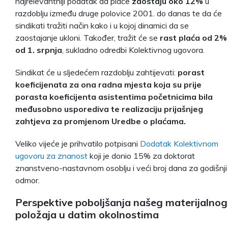
najrelevantniji podatak da plaće
zaostaju oko 12%
u
razdoblju između druge polovice 2001. do danas te da će
sindikati tražiti način kako i u kojoj dinamici da se
zaostajanje ukloni. Također, tražit će se
rast plaća od 2%
od 1. srpnja
, sukladno odredbi Kolektivnog ugovora.
Sindikat će u sljedećem razdoblju zahtijevati:
porast
koeficijenata za ona radna mjesta koja su prije
porasta koeficijenta asistentima početnicima bila
međusobno usporediva te realizaciju prijašnjeg
zahtjeva za promjenom Uredbe o plaćama.
Veliko vijeće je prihvatilo potpisani
Dodatak Kolektivnom
ugovoru za znanost
koji je donio 15% za doktorat
znanstveno-nastavnom osoblju i veći broj dana za godišnji
odmor.
Perspektive poboljšanja našeg materijalnog
položaja u datim okolnostima