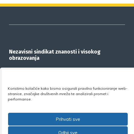
Nezavisni sindikat znanosti i visokog
obrazovanja
Adresa:
Florijana Andrašeca 18A / VI kat
• 10 000
Zagreb •
Tel:
+385 1 4847 337
•
Email:
uprava@nsz.hr
•
Facebook:
NSZVO
Koristimo kolačiće kako bismo osigurali pravilno funkcioniranje web-
stranice, značajke društvenih mreža te analizirali promet i
performanse.
©2026 Nezavisni sindikat znanosti i visokog obrazovanja
Prihvati sve
Odbij sve