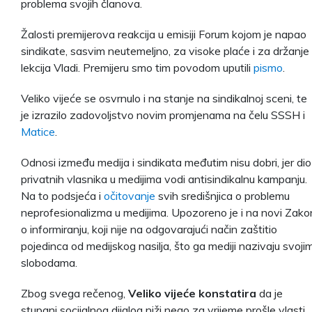
problema svojih članova.
Žalosti premijerova reakcija u emisiji Forum kojom je napao
sindikate, sasvim neutemeljno, za visoke plaće i za držanje
lekcija Vladi. Premijeru smo tim povodom uputili
pismo
.
Veliko vijeće se osvrnulo i na stanje na sindikalnoj sceni, te
je izrazilo zadovoljstvo novim promjenama na čelu SSSH i
Matice
.
Odnosi između medija i sindikata međutim nisu dobri, jer dio
privatnih vlasnika u medijima vodi antisindikalnu kampanju.
Na to podsjeća i
očitovanje
svih središnjica o problemu
neprofesionalizma u medijima. Upozoreno je i na novi Zako
o informiranju, koji nije na odgovarajući način zaštitio
pojedinca od medijskog nasilja, što ga mediji nazivaju svoji
slobodama.
Zbog svega rečenog,
Veliko vijeće konstatira
da je
stupanj socijalnog dijalog niži nego za vrijeme prošle vlasti,