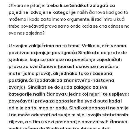
Otvara se pitanje:
treba li se Sindikat zalagati za
pojedine izdvojene kategorije
naših članova kad god to
možemo i kada za to imamo argumente, ili radi mira u kući
treba povećavati prava samo onda kada se ona odnose n
sve nas zajedno?
U svojim zaključcima na tu temu, Veliko vijeće veoma
pozitivno ocjenjuje postignuća Sindikata od protekle
sjednice, koja se odnose na povećanje zajedničkih
prava za sve članove (porast osnovice i uvećana
materijalna prava), ali jednako tako i zasebna
postignuća (dodatak za znanstveno-nastavna
zvanja). Sindikat se do sada zalagao za sve
kategorije naših članova u jednakoj mjeri, te uspijeva
povećavati prava za zaposlenike svaki puta kada i
gdje je za to imao prigodu. Sindikat znanosti ne smije
i ne može odustati od svoje misije i svojih statutarnih
ciljeva, a s tim u vezi posebna je obveza svih članova
voditi računa da Sindikat ne izgubi svoj elitni