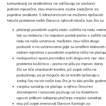
komunikaciji sa sindikatima: ne održavaju se sastanci
jednom mjesečno, nisu imenovane osobe zadužene za
pojedine sindikate. S Ministarstvom ne možemo riješavati
tekuće probleme naših članova, njihovih birača, kao što su:
plaćanje posebnih uvjeta rada i zaštita na radu: naime
tek su nedavno i to napokon poslali pismo o zaštiti n
radu na naše ustanove, međutim, nisu ništa drugo
poduzeli, a na ustanovama gdje su izrađeni elaborati 
radnim mjestima s posebnim uvjetima ništa ne plaćaju
nedopustivo spora provedba svih dogovora: npr. oko
problema božićnica – pisma ne pišu po mjesec dana;
što se tiče stambenih kredita, još uvijek ništa ne
poduzimaju, pa je moguće da se krediti rješavaju u
zadnji čas na isti način kao što je to bilo prošle godine
vanjsku suradnju ne plaćaju, a njihovi činovnici
zlonamjerno i nesuvislo pozivaju se na Kolektivni
ugovor prilikom odbijanja plaćanja vanjske suradnje;
nisu još uvijek imenovali članove Komisije za