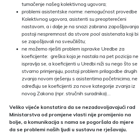
tumačenje našeg kolektivnog ugovora;
problemi asistentske norme: nemogućnost provedbe
Kolektivnog ugovora, asistenti su preopterećeni
nastavom, a i dalje je na snazi zabrana zapošljavanja
postoji nespremnost da stvore
pool
asistenata koji bi
se zapošljavali na sveučilištu;
ne možemo riješiti problem ispravke Uredbe za
koeficijente: ­ greška koja je nastala na pet pozicija ne
ispravlja se, a koeficijenti u Uredbi niži su nego što se
stvarno primjenjuju, postoji problem prilagodbe drugih
zvanja novom rješenju s asistentima početnicima, ne
određuju se koeficijenti za nove kategorije zvanja iz
novog Zakona (npr. stručnih suradnika)…
Veliko vijeće konstatira da se nezadovoljavajući rad
Ministarstva od promjene vlasti nije promijenio na
bolje, a komunikacija s nama se pogoršala do mjere
da se problemi naših ljudi u sustavu ne rješavaju.