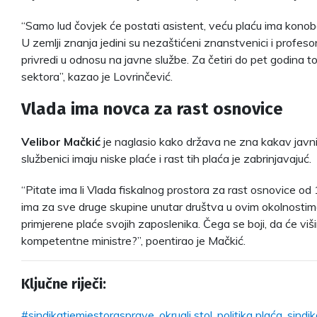
“Samo lud čovjek će postati asistent, veću plaću ima kono
U zemlji znanja jedini su nezaštićeni znanstvenici i profesor
privredi u odnosu na javne službe. Za četiri do pet godina 
sektora”, kazao je Lovrinčević.
Vlada ima novca za rast osnovice
Velibor Mačkić
je naglasio kako država ne zna kakav javni 
službenici imaju niske plaće i rast tih plaća je zabrinjavajuć.
“Pitate ima li Vlada fiskalnog prostora za rast osnovice od
ima za sve druge skupine unutar društva u ovim okolnostima,
primjerene plaće svojih zaposlenika. Čega se boji, da će viš
kompetentne ministre?”, poentirao je Mačkić.
Ključne riječi:
#sindikatjemjestorasprave
,
okrugli stol
,
politika plaća
,
sindi