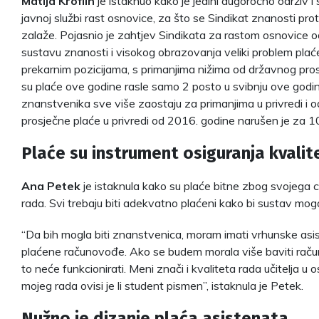
Matija Kroflin
je istaknuo kako je jedini dugoročno održiv 
javnoj službi rast osnovice, za što se Sindikat znanosti pro
zalaže. Pojasnio je zahtjev Sindikata za rastom osnovice o
sustavu znanosti i visokog obrazovanja veliki problem plać
prekarnim pozicijama, s primanjima nižima od državnog prosje
su plaće ove godine rasle samo 2 posto u svibnju ove godin
znanstvenika sve više zaostaju za primanjima u privredi i o
prosječne plaće u privredi od 2016. godine narušen je za 1
Plaće su instrument osiguranja kvalit
Ana Petek
je istaknula kako su plaće bitne zbog svojega cil
rada. Svi trebaju biti adekvatno plaćeni kako bi sustav moga
“Da bih mogla biti znanstvenica, moram imati vrhunske asist
plaćene računovođe. Ako se budem morala više baviti račun
to neće funkcionirati. Meni znači i kvaliteta rada učitelja u os
mojeg rada ovisi je li student pismen”, istaknula je Petek.
Nužno je dizanje plaća asistenata