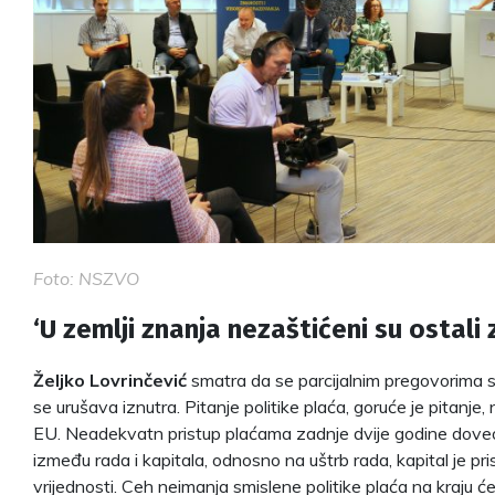
Foto: NSZVO
‘U zemlji znanja nezaštićeni su ostali 
Željko Lovrinčević
smatra da se parcijalnim pregovorima sa
se urušava iznutra. Pitanje politike plaća, goruće je pitanje,
EU. Neadekvatn pristup plaćama zadnje dvije godine doveo
između rada i kapitala, odnosno na uštrb rada, kapital je pr
vrijednosti. Ceh neimanja smislene politike plaća na kraju će 