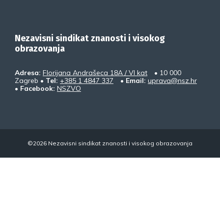
Nezavisni sindikat znanosti i visokog
obrazovanja
Adresa:
Florijana Andrašeca 18A / VI kat
• 10 000
Zagreb •
Tel:
+385 1 4847 337
•
Email:
uprava@nsz.hr
•
Facebook:
NSZVO
©2026 Nezavisni sindikat znanosti i visokog obrazovanja