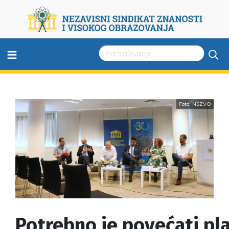
≡
Foto: NSZVO
Potrebno je povećati pl