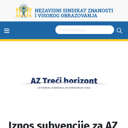
≡
Iznos subvencije za AZ