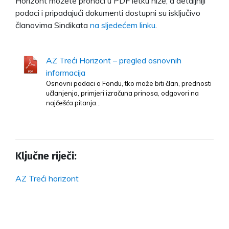
Horizont možete pronaći u PDF letku niže, a detaljniji
podaci i pripadajući dokumenti dostupni su isključivo
članovima Sindikata
na sljedećem linku
.
AZ Treći Horizont – pregled osnovnih
informacija
Osnovni podaci o Fondu, tko može biti član, prednosti
učlanjenja, primjeri izračuna prinosa, odgovori na
najčešća pitanja…
Ključne riječi:
AZ Treći horizont