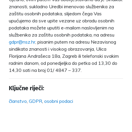
znanosti, sukladno Uredbi imenovao službenika za
zaštitu osobnih podataka, slijedom čega Vas
upućujemo da sve upite vezane uz obradu osobnih
podataka možete uputiti e-mailom naslovljenim na
službenika za zaštitu osobnih podataka, na adresu
gdpr@nsz.hr
, pisanim putem na adresu Nezavisnog
sindikata znanosti i visokog obrazovanja, Ulica
Florijana Andrašeca 18a, Zagreb ili telefonski svakim
radnim danom, od ponedjeljka do petka od 13,30 do
14,30 sati na broj 01/ 4847 – 337.
Ključne riječi:
članstvo
,
GDPR
,
osobni podaci