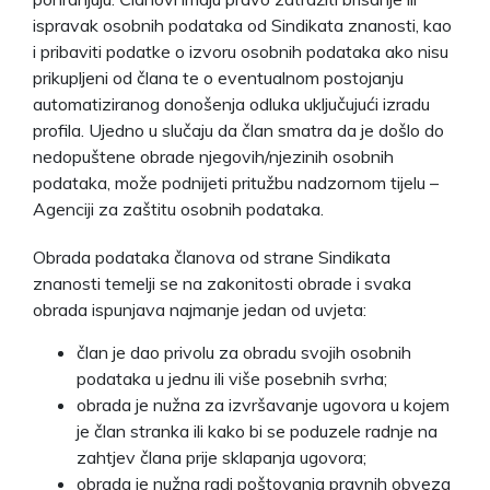
ispravak osobnih podataka od Sindikata znanosti, kao
i pribaviti podatke o izvoru osobnih podataka ako nisu
prikupljeni od člana te o eventualnom postojanju
automatiziranog donošenja odluka uključujući izradu
profila. Ujedno u slučaju da član smatra da je došlo do
nedopuštene obrade njegovih/njezinih osobnih
podataka, može podnijeti pritužbu nadzornom tijelu –
Agenciji za zaštitu osobnih podataka.
Obrada podataka članova od strane Sindikata
znanosti temelji se na zakonitosti obrade i svaka
obrada ispunjava najmanje jedan od uvjeta:
član je dao privolu za obradu svojih osobnih
podataka u jednu ili više posebnih svrha;
obrada je nužna za izvršavanje ugovora u kojem
je član stranka ili kako bi se poduzele radnje na
zahtjev člana prije sklapanja ugovora;
obrada je nužna radi poštovanja pravnih obveza