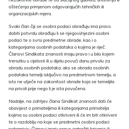
oštećenja primjenom odgovarajućih tehničkih ili
organizacijskih mjera.
Svaki član čiji se osobni podaci obrađuju ima pravo
dobiti potvrdu obrađuju li se njegovi/njezini osobni
podaci te o svrsi predmetne obrade, kao i o
kategorijama osobnih podataka o kojima je riječ.
Članovi Sindikata znanosti imaju pravo i u bilo kojem
trenutku u cijelosti ili u dijelu povući danu privolu za
obradu osobnih podataka, ako se obrada osobnih
podataka temelji isključivo na predmetnom temelju, a
isto ne utječe na zakonitost obrade koja se temeljila
na privoli prije nego li je ista povučena.
Nadalje, na zahtjev člana Sindikat znanosti dati će
obavijest o primateljima ili kategorijama primatelja
kojima su osobni podaci otkriveni ili će im biti otkriveni
te o razdoblju na koje se predmetni osobni podaci
pohranjuju. Članovi imaju pravo zatražiti brisanje ili