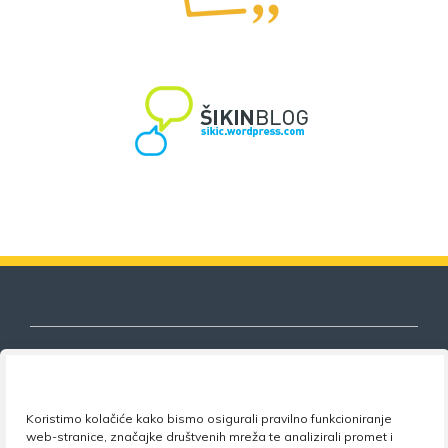
Nezavisni sindikat znanosti i visokog
Koristimo kolačiće kako bismo osigurali pravilno funkcioniranje
obrazovanja
web-stranice, značajke društvenih mreža te analizirali promet i