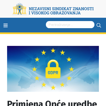
≡
Primjena Opće uredbe