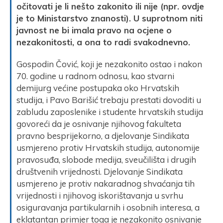
očitovati je li nešto zakonito ili nije (npr. ovdje
je to Ministarstvo znanosti). U suprotnom niti
javnost ne bi imala pravo na ocjene o
nezakonitosti, a ona to radi svakodnevno.
Gospodin Čović, koji je nezakonito ostao i nakon
70. godine u radnom odnosu, kao stvarni
demijurg većine postupaka oko Hrvatskih
studija, i Pavo Barišić trebaju prestati dovoditi u
zabludu zaposlenike i studente hrvatskih studija
govoreći da je osnivanje njihovog fakulteta
pravno besprijekorno, a djelovanje Sindikata
usmjereno protiv Hrvatskih studija, autonomije
pravosuđa, slobode medija, sveučilišta i drugih
društvenih vrijednosti. Djelovanje Sindikata
usmjereno je protiv nakaradnog shvaćanja tih
vrijednosti i njihovog iskorištavanja u svrhu
osiguravanja partikularnih i osobnih interesa, a
eklatantan primjer toga je nezakonito osnivanje