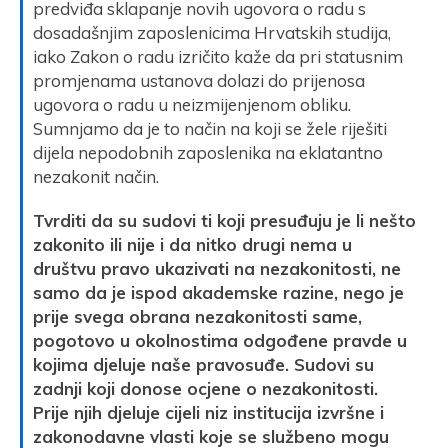
predviđa sklapanje novih ugovora o radu s
dosadašnjim zaposlenicima Hrvatskih studija,
iako Zakon o radu izričito kaže da pri statusnim
promjenama ustanova dolazi do prijenosa
ugovora o radu u neizmijenjenom obliku.
Sumnjamo da je to način na koji se žele riješiti
dijela nepodobnih zaposlenika na eklatantno
nezakonit način.
Tvrditi da su sudovi ti koji presuđuju je li nešto
zakonito ili nije i da nitko drugi nema u
društvu pravo ukazivati na nezakonitosti, ne
samo da je ispod akademske razine, nego je
prije svega obrana nezakonitosti same,
pogotovo u okolnostima odgođene pravde u
kojima djeluje naše pravosuđe. Sudovi su
zadnji koji donose ocjene o nezakonitosti.
Prije njih djeluje cijeli niz institucija izvršne i
zakonodavne vlasti koje se službeno mogu