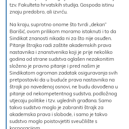
tzv. Fakulteta hrvatskih studija. Gospoda istinu
znaju predobro, ali izvrću.
Na kraju, suprotno onome što tvrdi „dekan“
Barišić, ovom prilikom moramo istaknuti i to da
Sindikat znanosti nikada ni za što nije osuđen.
Pitanje štrajka radi zaštite akademskih prava
nastavnika i znanstvenika koji je prije nekoliko
godina od strane sudstva oglašen nezakonitim
složeno je pravno pitanje i pred našim je
Sindikatom ogroman zadatak osiguravanja svih
pretpostavki da u buduće prava nastavnika na
štrajk po navedenoj osnovi, ne budu dovođena u
pitanje od nekompetentnog sudstva, podložnog
utjecaju politike i tzv. uglednih građana. Samo
takvo sudstvo moglo je zabraniti štrajk za
akademska prava i slobode, i samo je takvo
sudstvo moglo poistovjetiti sveučilište s
korporacijom.