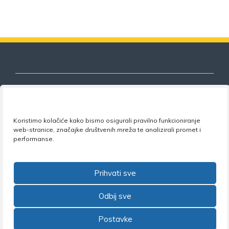
Nezavisni sindikat znanosti i visokog
Koristimo kolačiće kako bismo osigurali pravilno funkcioniranje
obrazovanja
web-stranice, značajke društvenih mreža te analizirali promet i
performanse.
Adresa:
Florijana Andrašeca 18A / VI kat
• 10 000
Zagreb •
Tel:
+385 1 4847 337
•
Email:
uprava@nsz.hr
•
Facebook:
NSZVO
Prihvati sve
Odbij sve
Postavke
©2026 Nezavisni sindikat znanosti i visokog obrazovanja