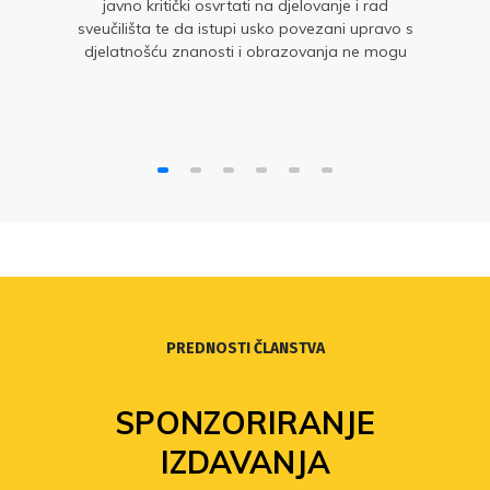
javno kritički osvrtati na djelovanje i rad
sveučilišta te da istupi usko povezani upravo s
djelatnošću znanosti i obrazovanja ne mogu
bitno narušiti ugled takve institucije
PREDNOSTI ČLANSTVA
SPONZORIRANJE
IZDAVANJA