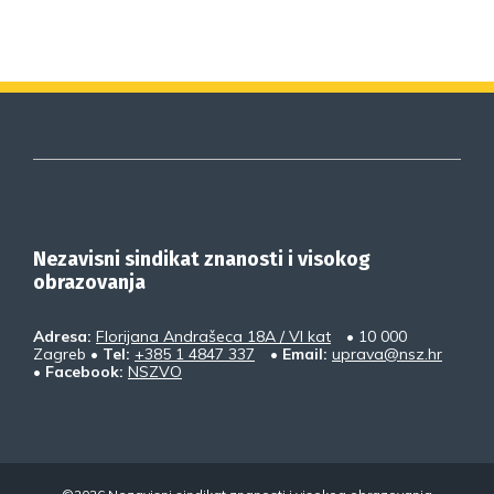
Nezavisni sindikat znanosti i visokog
obrazovanja
Adresa:
Florijana Andrašeca 18A / VI kat
• 10 000
Zagreb •
Tel:
+385 1 4847 337
•
Email:
uprava@nsz.hr
•
Facebook:
NSZVO