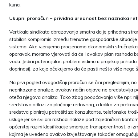
kuna.
Ukupni proračun – prividna urednost bez naznaka re
Vertikala sindikata obrazovanja smatra da je prihodna stra
stabilan kompromis između trenutne gospodarske situacije
sistema. Ako vjerujemo procjenama ekonomskih stručnjaka da
oporavak, moramo vjerovati da će i ovakav plan rashoda b
vodu. Jedini potencijalan problem vidimo u projekciji prihod
doprinosi), za koje očekujemo da će pasti nešto više nego 
Na prvi pogled ovogodišnji proračun se čini preglednijim, no
neprikazane analize, ovakav način objave ne predstavlja p
oteža njegova analiza. Tako zbog poopćavanja više npr. nij
sredstava odlazi za plaćanje redovnog, a koliko za prekovrem
sredstva planiraju potrošiti za konzultante, telefonske tro
usluge jer se svi oni rashodi nalaze pod zajedničkim konto
općenitoj razini klasifikacije smanjuje transparentnost, a 
kojima je uvedeno ovakvo izvještavanje također omogućuju 