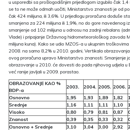
u usporedbi sa prošlogodišnjim prijedlogom izgubilo čak 1,4 m
se to ne može odmah uočiti, Ministarstvo znanosti je od po
čak 424 milijuna, ili 3,6%. U prijedlogu proračuna doduše st
smanjena za 224 milijuna ili 1,9%, no do gore navedenog
smanjenje od 102 milijuna u odnosu na zadnji rebalans (ad
Vlade) i pripajanje Državnog hidrometeorološkog zavoda
milijuna kuna). Kako se udio MZOS-a u ukupnim troškovima
2008. na samo 8,2% u 2010. godini, Vertikala obrazovanja 
ovog proračuna upravo Ministarstvo znanosti. Smanjenje ja
obrazovanje u 2010. će dovesti do pada njihovog udjela u 
već ranije javljali u 2009. porastao.
OBRAZOVANJE KAO %
2003.
2004.
2005.
2006.
BDP-a
Osnovno
1,95
1,93
1,89
1,82
Srednje
1,16
1,11
1,11
1,10
Visoko
0,80
0,79
0,81
0,87
Znanost
0,39
0,35
0,33
0,32
Osnovno + Srednje
3,10
3,04
3,00
2,92