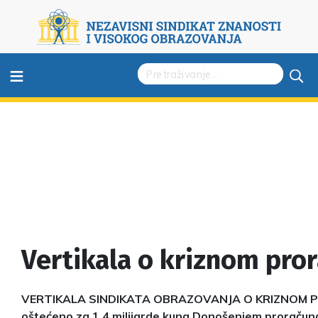
≡
Vertikala o kriznom pro
VERTIKALA SINDIKATA OBRAZOVANJA O KRIZNOM 
oštećeno za 1,4 milijarde kuna Donošenjem proračuna