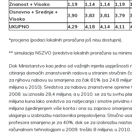
Znanost + Visoko
1,19
1,14
1,14
1,19
Osnovno + Srednje +
3,90
3,83
3,81
3,79
Visoko
UKUPNO
4,29
4,18
4,14
4,11
*procjena (podaci lokalnih proračuna još nisu dostupni),
** simulacija NSZVO (sredstva lokalnih proračuna su mini
Dok Ministarstvo kao jedno od važnijih mjerila uspješnosti
citiranja domaćih znanstvenih radova u stranim stručnim 
za njihovu nabavu su smanjena za čak 81% (sa 24,8 miliju
milijuna u 2010). Sredstva za nabavu znanstvene opreme t
2008. su iznosila 28,4 milijuna, a u 2010. se za tu svrhu pla
milijuna kuna.Iako sredstva za natjecanja i smotre prividno 
milijuna (ujedinjenjem više konta i ona su zapravo smanjena
ulaganja u izobrazbu nastavnika prepolovljena. Stručno us
profesora smanjeno je za 40%, dok se za izobrazbu nastav
računalnom tehnologijom u 2009. trošilo 8 milijuna, u 2010.