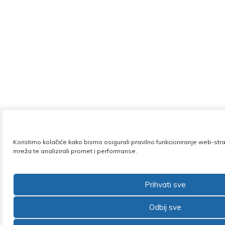
Koristimo kolačiće kako bismo osigurali pravilno funkcioniranje web-str
mreža te analizirali promet i performanse.
Prihvati sve
Odbij sve