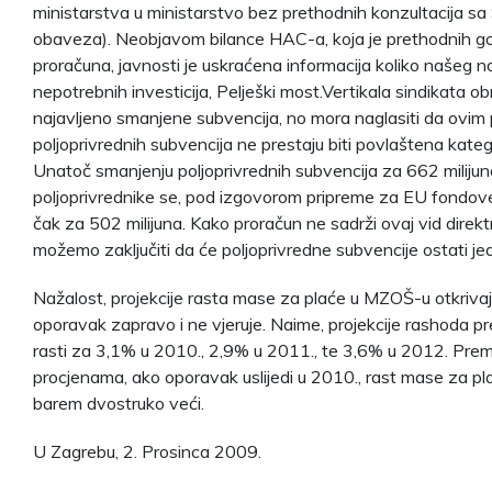
ministarstva u ministarstvo bez prethodnih konzultacija sa S
obaveza). Neobjavom bilance HAC-a, koja je prethodnih god
proračuna, javnosti je uskraćena informacija koliko našeg n
nepotrebnih investicija, Pelješki most.Vertikala sindikata 
najavljeno smanjene subvencija, no mora naglasiti da ovim 
poljoprivrednih subvencija ne prestaju biti povlaštena kate
Unatoč smanjenju poljoprivrednih subvencija za 662 milijun
poljoprivrednike se, pod izgovorom pripreme za EU fondo
čak za 502 milijuna. Kako proračun ne sadrži ovaj vid direktn
možemo zaključiti da će poljoprivredne subvencije ostati je
Nažalost, projekcije rasta mase za plaće u MZOŠ-u otkrivaju
oporavak zapravo i ne vjeruje. Naime, projekcije rashoda p
rasti za 3,1% u 2010., 2,9% u 2011., te 3,6% u 2012. Pre
procjenama, ako oporavak uslijedi u 2010., rast mase za pla
barem dvostruko veći.
U Zagrebu, 2. Prosinca 2009.