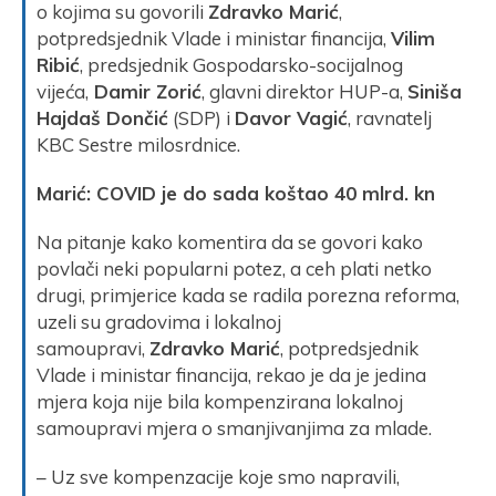
o kojima su govorili
Zdravko Marić
,
potpredsjednik Vlade i ministar financija,
Vilim
Ribić
, predsjednik Gospodarsko-socijalnog
vijeća,
Damir Zorić
, glavni direktor HUP-a,
Siniša
Hajdaš Dončić
(SDP) i
Davor Vagić
, ravnatelj
KBC Sestre milosrdnice.
Marić: COVID je do sada koštao 40 mlrd. kn
Na pitanje kako komentira da se govori kako
povlači neki popularni potez, a ceh plati netko
drugi, primjerice kada se radila porezna reforma,
uzeli su gradovima i lokalnoj
samoupravi,
Zdravko Marić
, potpredsjednik
Vlade i ministar financija, rekao je da je jedina
mjera koja nije bila kompenzirana lokalnoj
samoupravi mjera o smanjivanjima za mlade.
– Uz sve kompenzacije koje smo napravili,