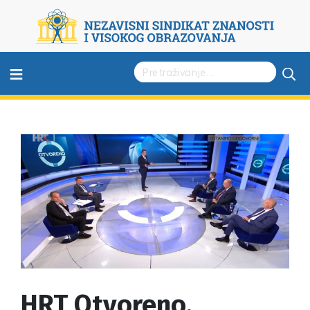
≡
HRT Otvoreno,