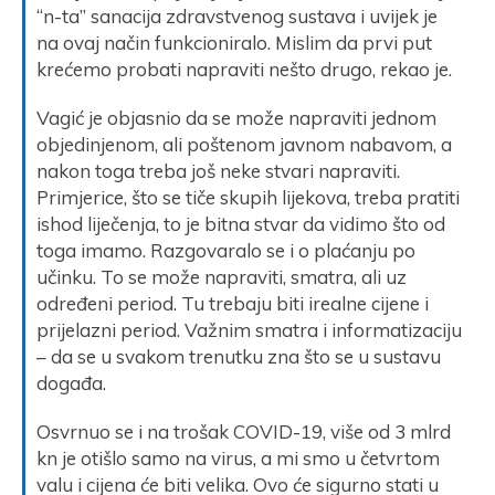
“n-ta” sanacija zdravstvenog sustava i uvijek je
na ovaj način funkcioniralo. Mislim da prvi put
krećemo probati napraviti nešto drugo, rekao je.
Vagić je objasnio da se može napraviti jednom
objedinjenom, ali poštenom javnom nabavom, a
nakon toga treba još neke stvari napraviti.
Primjerice, što se tiče skupih lijekova, treba pratiti
ishod liječenja, to je bitna stvar da vidimo što od
toga imamo. Razgovaralo se i o plaćanju po
učinku. To se može napraviti, smatra, ali uz
određeni period. Tu trebaju biti irealne cijene i
prijelazni period. Važnim smatra i informatizaciju
– da se u svakom trenutku zna što se u sustavu
događa.
Osvrnuo se i na trošak COVID-19, više od 3 mlrd
kn je otišlo samo na virus, a mi smo u četvrtom
valu i cijena će biti velika. Ovo će sigurno stati u