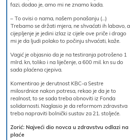
fazi, dodao je, amo mi ne znamo kada.
– To ovisi o nama, našem ponašanju (…)
Trebamo se držati mjera, ne shvaćati ih labavo, a
cijepljenje je jedini izlaz iz cijele ove priče i drago
mi je da ljudi polako to počinju shvaćati, kaže.
Vagić je objasnio da je na testiranja potrošeno 1
mlrd. kn, toliko i na liječenje, a 600 mil. kn su do
sada plaćena cjepiva.
Komentirao je derutnost KBC-a Sestre
milosrdnice nakon potresa, rekao je da je to
realnost, to se sada treba obnoviti iz Fonda
solidarnosti. Naglasio je da reformom zdravstva
treba napraviti bolnički sustav za 21. stoljeće.
Zorić: Najveći dio novca u zdravstvu odlazi na
plaće