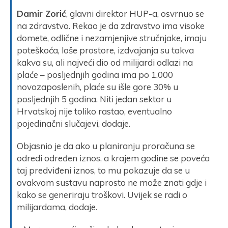
Damir Zorić
, glavni direktor HUP-a, osvrnuo se
na zdravstvo. Rekao je da zdravstvo ima visoke
domete, odlične i nezamjenjive stručnjake, imaju
poteškoća, loše prostore, izdvajanja su takva
kakva su, ali najveći dio od milijardi odlazi na
plaće – posljednjih godina ima po 1.000
novozaposlenih, plaće su išle gore 30% u
posljednjih 5 godina. Niti jedan sektor u
Hrvatskoj nije toliko rastao, eventualno
pojedinačni slučajevi, dodaje.
Objasnio je da ako u planiranju proračuna se
odredi određen iznos, a krajem godine se poveća
taj predviđeni iznos, to mu pokazuje da se u
ovakvom sustavu naprosto ne može znati gdje i
kako se generiraju troškovi. Uvijek se radi o
milijardama, dodaje.