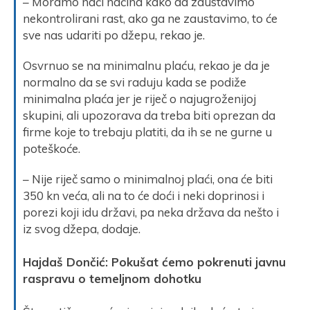
– Moramo naći načina kako da zaustavimo
nekontrolirani rast, ako ga ne zaustavimo, to će
sve nas udariti po džepu, rekao je.
Osvrnuo se na minimalnu plaću, rekao je da je
normalno da se svi raduju kada se podiže
minimalna plaća jer je riječ o najugroženijoj
skupini, ali upozorava da treba biti oprezan da
firme koje to trebaju platiti, da ih se ne gurne u
poteškoće.
– Nije riječ samo o minimalnoj plaći, ona će biti
350 kn veća, ali na to će doći i neki doprinosi i
porezi koji idu državi, pa neka država da nešto i
iz svog džepa, dodaje.
Hajdaš Dončić: Pokušat ćemo pokrenuti javnu
raspravu o temeljnom dohotku