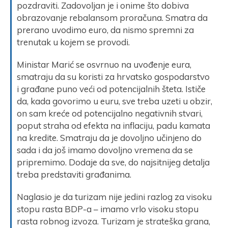
pozdraviti. Zadovoljan je i onime što dobiva
obrazovanje rebalansom proračuna. Smatra da
prerano uvodimo euro, da nismo spremni za
trenutak u kojem se provodi.
Ministar Marić se osvrnuo na uvođenje eura,
smatraju da su koristi za hrvatsko gospodarstvo
i građane puno veći od potencijalnih šteta. Ističe
da, kada govorimo u euru, sve treba uzeti u obzir,
on sam kreće od potencijalno negativnih stvari,
poput straha od efekta na inflaciju, padu kamata
na kredite. Smatraju da je dovoljno učinjeno do
sada i da još imamo dovoljno vremena da se
pripremimo. Dodaje da sve, do najsitnijeg detalja
treba predstaviti građanima.
Naglasio je da turizam nije jedini razlog za visoku
stopu rasta BDP-a – imamo vrlo visoku stopu
rasta robnog izvoza. Turizam je strateška grana,