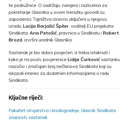
te podružnice. O sadržaju, namjeni i razlozima za
pokretanje Glasnika u ovom trenutku govorili su
zaposlenici Tajništva izravno uključeni u njegovu
izradu,
Lucija Barjašić Špiler
, voditelj EU projekata
Sindikata,
Ana Petošić
, pravnica u Sindikatu i
Robert
Brozd
, izvršni urednik Glasnika.
Sastanak je bio dobro posjećen, a treba istaknuti i
kako je na poziv povjerenice
Lidije Ćurković
sastanku
nazočio i značajan broj nečlanova Sindikata koji su
iskazali interes za dodatnim informacijama o radu
Sindikata.
Ključne riječi:
Fakultet strojarstva i brodogradnje
,
Glasnik Sindikata
znanosti
,
sastanak