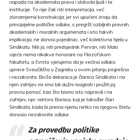
napada na akademska prava i sloboda ljudi i te
institucije. To nije čak niti interpretacija, već
zlonamjerna konstrukcija, jer svi upućeni znaju da
principijelne političke odluke, s pregršt ozbiljnih pravnih,
akademskih i moralnih argumenata i isto takvih
implikacija, ne donosi pojedinac, već kolektivna tijela u
Sindikatu. Niti ja, niti predsjednik Pervan, niti Malo
vijeće nema nikakve honorare na Filozofskom
fakultetu, a čvrsto vjerujemo da je većina odluka
uprave Sveučilišta u Zagrebu u ovom pitanju pogrešna
i nezakonita. Bivša dekanica je članica Sindikata i na
njen zahtjev mi smo bili dužni reagirati i pružiti joj
pravnu pomoć, kao što bismo isto napravili i na
zahtjev, npr. rektora Borasa, koji je također član
Sindikata, kada bi prema njemu netko na njegovu štetu
donosio nezakonite odluke.
Za provedbu politike