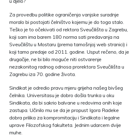
u djelo?
Za provedbu politike ograničenja vanjske suradnje
moralo bi postojati čelništvo kojemu je do toga stalo.
Teško je to očekivati od rektora Sveučilišta u Zagrebu,
koji sam ima barem 180 norma sati predavanja na
Sveučilištu u Mostaru (prema tamošnjoj web stranici) i
koji tamo predaje od 2011. godine. Usput rečeno, da je
drugačije, ne bi bilo moguće niti ostvarenje
nezakonitog radnog odnosa prorektora Sveučilišta u
Zagrebu iza 70. godine života.
Sindikat je odredio pravu mjeru grijeha našeg bivšeg
čelnika. Universitasu je dobro došla trunka u oku
Sindikata, da bi sakrio balvane u redovima onih koje
zastupa. Učinilo mu se da je propust Igora Radeke
dobra prilika za kompromitaciju i Sindikata i legalne
uprave Filozofskog fakulteta. Jednim udarcem dvije
muhe.