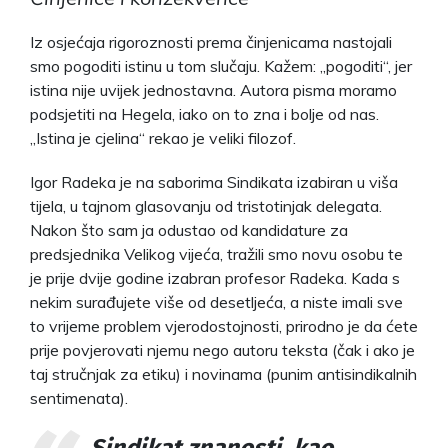
Iz osjećaja rigoroznosti prema činjenicama nastojali
smo pogoditi istinu u tom slučaju. Kažem: „pogoditi“, jer
istina nije uvijek jednostavna. Autora pisma moramo
podsjetiti na Hegela, iako on to zna i bolje od nas.
„Istina je cjelina“ rekao je veliki filozof.
Igor Radeka je na saborima Sindikata izabiran u viša
tijela, u tajnom glasovanju od tristotinjak delegata.
Nakon što sam ja odustao od kandidature za
predsjednika Velikog vijeća, tražili smo novu osobu te
je prije dvije godine izabran profesor Radeka. Kada s
nekim surađujete više od desetljeća, a niste imali sve
to vrijeme problem vjerodostojnosti, prirodno je da ćete
prije povjerovati njemu nego autoru teksta (čak i ako je
taj stručnjak za etiku) i novinama (punim antisindikalnih
sentimenata).
Sindikat znanosti, kao