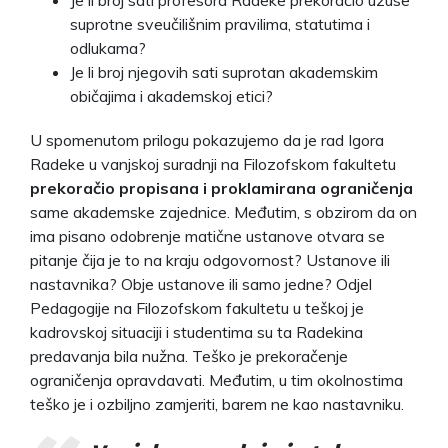
suprotne sveučilišnim pravilima, statutima i
odlukama?
Je li broj njegovih sati suprotan akademskim
običajima i akademskoj etici?
U spomenutom prilogu pokazujemo da je rad Igora
Radeke u vanjskoj suradnji na Filozofskom fakultetu
prekoračio
propisana i proklamirana ograničenja
same akademske zajednice. Međutim, s obzirom da on
ima pisano odobrenje matične ustanove otvara se
pitanje čija je to na kraju odgovornost? Ustanove ili
nastavnika? Obje ustanove ili samo jedne? Odjel
Pedagogije na Filozofskom fakultetu u teškoj je
kadrovskoj situaciji i studentima su ta Radekina
predavanja bila nužna. Teško je prekoračenje
ograničenja opravdavati. Međutim, u tim okolnostima
teško je i ozbiljno zamjeriti, barem ne kao nastavniku.