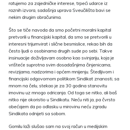
ratujemo za zajedničke interese, trpeći udarce iz
raznih izvora, sadašnja uprava Sveučilišta bavi se
nekim drugim obračunima.
Što se tiče navoda da smo početni moralni kapital
pretvorili u financijski kapital, da smo se pretvorili u
interesni trijumvirat i slične besmislice, rekao bih da
često ljudi o osobinama drugih sude po sebi. Takve
insinuacije doživljavam osobno kao svinjariju, koja je
vrišteće suprotna svim dosadašnjima činjenicama,
revizijama, nadzorima i općem mnijenju. Štedljivom i
financijski odgovornom politikom Sindikat znanosti, sa
mnom na čelu, stekao je za 30 godina stanovitu
imovinu uz mnogo odricanja. Od toga se nitko, ali baš
nitko nije okoristio u Sindikatu. Neću niti ja, pa čvrsto
obećajem da po odlasku u mirovinu neću zgradu
Sindikata odnijeti sa sobom.
Gomilu laži slušao sam na svoj račun u medijskim