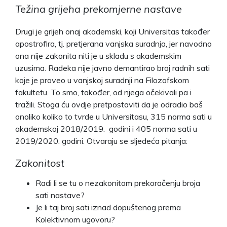
Težina grijeha prekomjerne nastave
Drugi je grijeh onaj akademski, koji Universitas također
apostrofira, tj. pretjerana vanjska suradnja, jer navodno
ona nije zakonita niti je u skladu s akademskim
uzusima. Radeka nije javno demantirao broj radnih sati
koje je proveo u vanjskoj suradnji na Filozofskom
fakultetu. To smo, također, od njega očekivali pa i
tražili. Stoga ću ovdje pretpostaviti da je odradio baš
onoliko koliko to tvrde u Universitasu, 315 norma sati u
akademskoj 2018/2019. godini i 405 norma sati u
2019/2020. godini. Otvaraju se sljedeća pitanja:
Zakonitost
Radi li se tu o nezakonitom prekoračenju broja
sati nastave?
Je li taj broj sati iznad dopuštenog prema
Kolektivnom ugovoru?