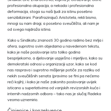
profesionalna okupacija, a nekada i profesionalna
deformacija, stoga su naši ljudi za istinu posebno
senzibilizirani. Parafrazirajući Aristotela, rekli bismo,
mnogi su nam dragi, a posebno sveučilišta, ali nam je
od svega najdraža istina.
Kako u Sindikatu znanosti 30 godina radimo bez mrlja i
afera, suprotno svim objedama u navedenom tekstu,
kako je naše poslovanje isto toliko godina
besprijekorno, a djelovanje uspješno i mjerljivo, kako su
demokratski odnosi u organizaciji uzor, kako se kod
nas rasprava i suprotno mišljenje potiče za razliku od
nekih sveučilišnih senata (pravimo se fini pa nećemo
reći kojih), i kako je naše zakonito poslovanje uvijek
isticano u superlativima od vanjskih revizorskih kuća i
internih nadzornih odbora – tako nas je slučaj Radeka
veoma uznemirio.
Činjenice i konzekvence