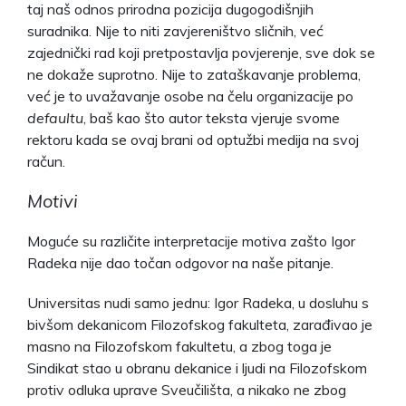
taj naš odnos prirodna pozicija dugogodišnjih
suradnika. Nije to niti zavjereništvo sličnih, već
zajednički rad koji pretpostavlja povjerenje, sve dok se
ne dokaže suprotno. Nije to zataškavanje problema,
već je to uvažavanje osobe na čelu organizacije po
defaultu
, baš kao što autor teksta vjeruje svome
rektoru kada se ovaj brani od optužbi medija na svoj
račun.
Motivi
Moguće su različite interpretacije motiva zašto Igor
Radeka nije dao točan odgovor na naše pitanje.
Universitas nudi samo jednu: Igor Radeka, u dosluhu s
bivšom dekanicom Filozofskog fakulteta, zarađivao je
masno na Filozofskom fakultetu, a zbog toga je
Sindikat stao u obranu dekanice i ljudi na Filozofskom
protiv odluka uprave Sveučilišta, a nikako ne zbog