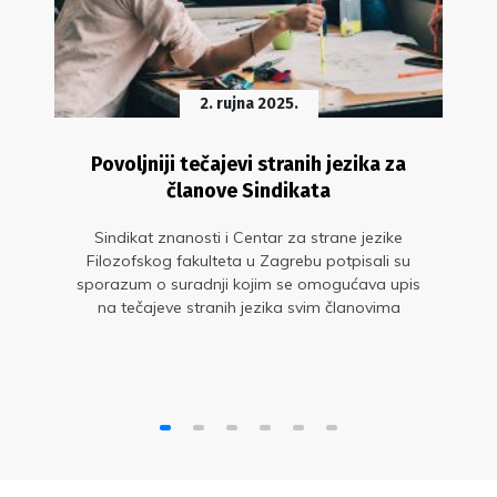
2. rujna 2025.
Povoljniji tečajevi stranih jezika za
članove Sindikata
Sindikat znanosti i Centar za strane jezike
Filozofskog fakulteta u Zagrebu potpisali su
sporazum o suradnji kojim se omogućava upis
na tečajeve stranih jezika svim članovima
Sindikata po posebnim uvjetima i sniženim
cijenama tečajeva