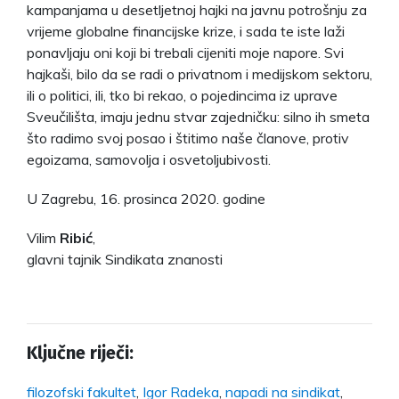
kampanjama u desetljetnoj hajki na javnu potrošnju za
vrijeme globalne financijske krize, i sada te iste laži
ponavljaju oni koji bi trebali cijeniti moje napore. Svi
hajkaši, bilo da se radi o privatnom i medijskom sektoru,
ili o politici, ili, tko bi rekao, o pojedincima iz uprave
Sveučilišta, imaju jednu stvar zajedničku: silno ih smeta
što radimo svoj posao i štitimo naše članove, protiv
egoizama, samovolja i osvetoljubivosti.
U Zagrebu, 16. prosinca 2020. godine
Vilim
Ribić
,
glavni tajnik Sindikata znanosti
Ključne riječi:
filozofski fakultet
,
Igor Radeka
,
napadi na sindikat
,