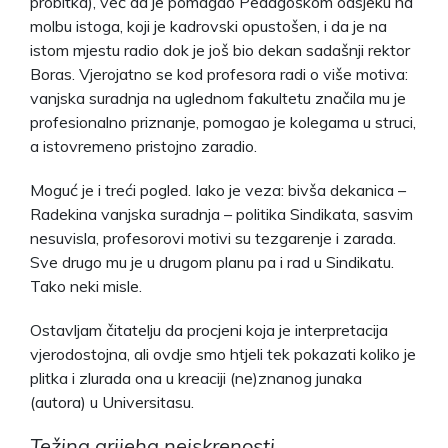
probitka), već da je pomagao Pedagoškom odsjeku na
molbu istoga, koji je kadrovski opustošen, i da je na
istom mjestu radio dok je još bio dekan sadašnji rektor
Boras. Vjerojatno se kod profesora radi o više motiva:
vanjska suradnja na uglednom fakultetu značila mu je
profesionalno priznanje, pomogao je kolegama u struci,
a istovremeno pristojno zaradio.
Moguć je i treći pogled. Iako je veza: bivša dekanica –
Radekina vanjska suradnja – politika Sindikata, sasvim
nesuvisla, profesorovi motivi su tezgarenje i zarada.
Sve drugo mu je u drugom planu pa i rad u Sindikatu.
Tako neki misle.
Ostavljam čitatelju da procjeni koja je interpretacija
vjerodostojna, ali ovdje smo htjeli tek pokazati koliko je
plitka i zlurada ona u kreaciji (ne)znanog junaka
(autora) u Universitasu.
Težina grijeha neiskrenosti