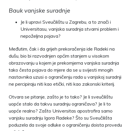
Bauk vanjske suradnje
Je li upravi Sveučilištu u Zagrebu, a to znači i
Universitasu, vanjska suradnja stvarni problem i
nepoželjna pojava?
Međutim, čak i da grijeh prekoračenja ide Radeki na
dušu, bio bi razvodnjen općim stanjem u visokom
obrazovanju u kojem je prekomjerna vanjska suradnja
tako česta pojava do mjere da se u svijesti mnogih
nastavnika uzusi o ograničenju rada u vanjskoj suradnji
ne percipiraju niti kao etički, niti kao zakonski kriterij.
Otvara se pitanje, zašto je to tako? Je li sveučilištu
uopće stalo da takvu suradnju ograničava? Je li to
uopće realno? Zašto Universitas apostrofira samo
vanjsku suradnju Igora Radeke? Što su Sveučilišta
poduzela da svoje odluke o ograničenju doista provedu