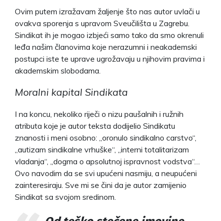
Ovim putem izražavam žaljenje što nas autor uvlači u
ovakva sporenja s upravom Sveučilišta u Zagrebu.
Sindikat ih je mogao izbjeći samo tako da smo okrenuli
leđa našim članovima koje nerazumni i neakademski
postupci iste te uprave ugrožavaju u njihovim pravima i
akademskim slobodama.
Moralni kapital Sindikata
I na koncu, nekoliko riječi o nizu paušalnih i ružnih
atributa koje je autor teksta dodijelio Sindikatu
znanosti i meni osobno: „oronulo sindikalno carstvo“,
„autizam sindikalne vrhuške“, „interni totalitarizam
vladanja“, „dogma o apsolutnoj ispravnost vodstva“…
Ovo navodim da se svi upućeni nasmiju, a neupućeni
zainteresiraju. Sve mi se čini da je autor zamijenio
Sindikat sa svojom sredinom.