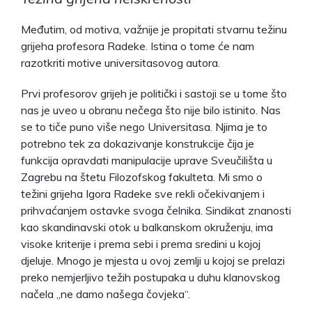
Međutim, od motiva, važnije je propitati stvarnu težinu
grijeha profesora Radeke. Istina o tome će nam
razotkriti motive universitasovog autora.
Prvi profesorov grijeh je politički i sastoji se u tome što
nas je uveo u obranu nečega što nije bilo istinito. Nas
se to tiče puno više nego Universitasa. Njima je to
potrebno tek za dokazivanje konstrukcije čija je
funkcija opravdati manipulacije uprave Sveučilišta u
Zagrebu na štetu Filozofskog fakulteta. Mi smo o
težini grijeha Igora Radeke sve rekli očekivanjem i
prihvaćanjem ostavke svoga čelnika. Sindikat znanosti
kao skandinavski otok u balkanskom okruženju, ima
visoke kriterije i prema sebi i prema sredini u kojoj
djeluje. Mnogo je mjesta u ovoj zemlji u kojoj se prelazi
preko nemjerljivo težih postupaka u duhu klanovskog
načela „ne damo našega čovjeka“.