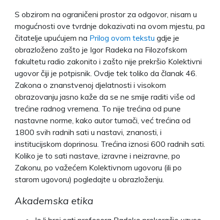
S obzirom na ograničeni prostor za odgovor, nisam u
mogućnosti ove tvrdnje dokazivati na ovom mjestu, pa
čitatelje upućujem na
Prilog ovom tekstu
gdje je
obrazloženo zašto je Igor Radeka na Filozofskom
fakultetu radio zakonito i zašto nije prekršio Kolektivni
ugovor čiji je potpisnik. Ovdje tek toliko da članak 46.
Zakona o znanstvenoj djelatnosti i visokom
obrazovanju jasno kaže da se ne smije raditi više od
trećine radnog vremena. To nije trećina od pune
nastavne norme, kako autor tumači, već trećina od
1800 svih radnih sati u nastavi, znanosti, i
institucijskom doprinosu. Trećina iznosi 600 radnih sati.
Koliko je to sati nastave, izravne i neizravne, po
Zakonu, po važećem Kolektivnom ugovoru (ili po
starom ugovoru) pogledajte u obrazloženju.
Akademska etika
Je li broj sati profesora Radeke prekoračio uzuse