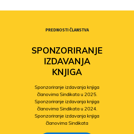
PREDNOSTI ČLANSTVA
FOND
SOLIDARNOSTI
Povećanje isplata iz Fonda
solidarnosti
Sindikat pomaže članovima
pogođenima potresom
Odobrene isplate pomoći članovima
stradalima u potresu
SAZNAJTE VIŠE