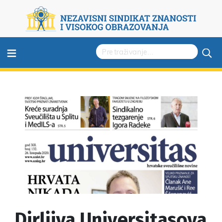
≡
Dirljiva Universitasova