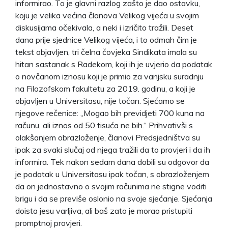
informirao. To je glavni razlog zašto je dao ostavku,
koju je velika većina članova Velikog vijeća u svojim
diskusijama očekivala, a neki i izričito tražili. Deset
dana prije sjednice Velikog vijeća, i to odmah čim je
tekst objavljen, tri čelna čovjeka Sindikata imala su
hitan sastanak s Radekom, koji ih je uvjerio da podatak
o novčanom iznosu koji je primio za vanjsku suradnju
na Filozofskom fakultetu za 2019. godinu, a koji je
objavljen u Universitasu, nije točan. Sjećamo se
njegove rečenice: „Mogao bih previdjeti 700 kuna na
računu, ali iznos od 50 tisuća ne bih.“ Prihvativši s
olakšanjem obrazloženje, članovi Predsjedništva su
ipak za svaki slučaj od njega tražili da to provjeri i da ih
informira. Tek nakon sedam dana dobili su odgovor da
je podatak u Universitasu ipak točan, s obrazloženjem
da on jednostavno o svojim računima ne stigne voditi
brigu i da se previše oslonio na svoje sjećanje. Sjećanja
doista jesu varljiva, ali baš zato je morao pristupiti
promptnoj provjeri.