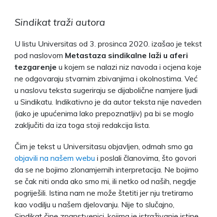
Sindikat traži autora
U listu Universitas od 3. prosinca 2020. izašao je tekst
pod naslovom
Metastaza sindikalne laži u aferi
tezgarenje
u kojem se nalazi niz navoda i ocjena koje
ne odgovaraju stvarnim zbivanjima i okolnostima. Već
u naslovu teksta sugeriraju se dijabolične namjere ljudi
u Sindikatu. Indikativno je da autor teksta nije naveden
(iako je upućenima lako prepoznatljiv) pa bi se moglo
zaključiti da iza toga stoji redakcija lista.
Čim je tekst u Universitasu objavljen, odmah smo ga
objavili na našem webu
i poslali članovima, što govori
da se ne bojimo zlonamjernih interpretacija. Ne bojimo
se čak niti onda ako smo mi, ili netko od naših, negdje
pogriješili. Istina nam ne može štetiti jer nju tretiramo
kao vodilju u našem djelovanju. Nije to slučajno,
Sindikat čine znanstvenici, kojima je istraživanje istine