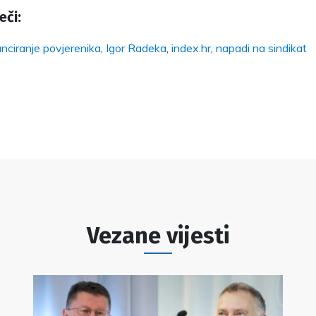
eči:
anciranje povjerenika
,
Igor Radeka
,
index.hr
,
napadi na sindikat
Vezane vijesti