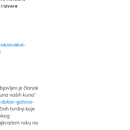
i izvore
nak/sindikat-
x
bjavljen je članak
juna naših kuna“
a-dobio-gotovo-
čnih tvrdnji koje
sokog
ajkraćem roku na