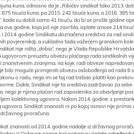
ijuna kuna, odnosno da je „Ribićev sindikat tako 2013. dob
 875 tisuća kuna, pa 2015. 242 tisuće kuna, a 2016. 385 ti
7. kada su dobili samo 41 tisuću, da bi se prošle godine op
 a ove godine, koja još nije završila, isplate iznose 214 tisu
 i 2014. godine Sindikatu doznačena sredstva za rad sindik
lnih povjerenika), a sukladno tada važećem granskom kol
ndikat nije ništa „dobio“, nego je Vlada Republike Hrvatske
m ugovorom preuzetu obvezu plaćanja rada sindikalnih vij
i znanstvenim zvanjima, na koje, radi obveze napredovan
je bilo moguće primijeniti obvezu oslobođenja od rada 6 s
akonu o radu, nego im se taj rad trebao platiti kao prek
orme. Dakle, Sindikat nije ta sredstva zadržavao za sebe n
a, nego je njima plaćan rad zaposlenika za obavljanje po
eljem kolektivnog ugovora. Nakon 2014. godine, s presta
 ugovora, Sindikat znanosti ni po kojoj osnovi nije primio n
z državnog proračuna.
ikat znanosti od 2014. godine nadalje iz državnog proračun
 Podaci iz Državne riznice koji prikazuju isplate određeni