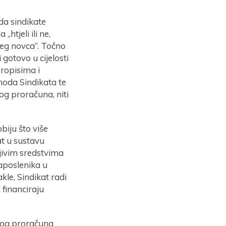
da sindikate
„htjeli ili ne,
šeg novca“. Točno
gotovo u cijelosti
propisima i
hoda Sindikata te
og proračuna, niti
biju što više
at u sustavu
ljivim sredstvima
aposlenika u
kle, Sindikat radi
 financiraju
vnog proračuna