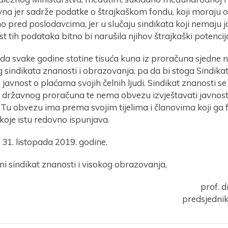
avna jer sadrže podatke o štrajkaškom fondu, koji moraju o
 pred poslodavcima, jer u slučaju sindikata koji nemaju ja
st tih podataka bitno bi narušila njihov štrajkaški potencija
 da svake godine stotine tisuća kuna iz proračuna sjedne 
 sindikata znanosti i obrazovanja, pa da bi stoga Sindik
i javnost o plaćama svojih čelnih ljudi. Sindikat znanosti se
 državnog proračuna te nema obvezu izvještavati javnost
i. Tu obvezu ima prema svojim tijelima i članovima koji ga f
koje istu redovno ispunjava.
31. listopada 2019. godine.
i sindikat znanosti i visokog obrazovanja,
prof. d
predsjednik 