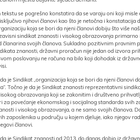
ekstu se pogrešno konstatira da se varaju oni koji misle 
isključivo njihovi članovi kao što je netočna i konstatacija da 
anizaciju koja se bori da njeni članovi dobiju što više na
zavisni sindikat znanosti i visokog obrazovanja primarno i 
d članarina svojih članova. Sukladno pozitivnim pravnim 
dikata znanosti, državni proračun nije jedan od izvora pri
svom poslovanju ne računa na bilo koji dohodak iz državn
isi.
da je Sindikat „organizacija koja se bori da njeni članovi do
“. Točno je da je Sindikat znanosti reprezentativni sindik
visokog obrazovanja koji se zakonitim i društveno prihvat
ori za povećanje ekonomskog i socijalnog standarda svih z
nosti i visokog obrazovanja, a ne samo svojih članova. Da
vih zaposlenika u području u kojem djeluje, iako njegov rad
jegovi članovi.
 da je Sindikat znanosti od 2013. do danas dobio iz drža