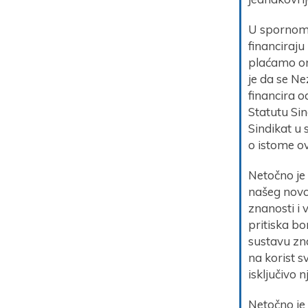
U spornom t
financiraju 
plaćamo org
je da se Ne
financira o
Statutu Sin
Sindikat u 
o istome ov
Netočno je 
našeg novca
znanosti i 
pritiska b
sustavu zna
na korist s
isključivo n
Netočno je