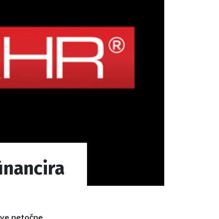
inancira
nove netočne