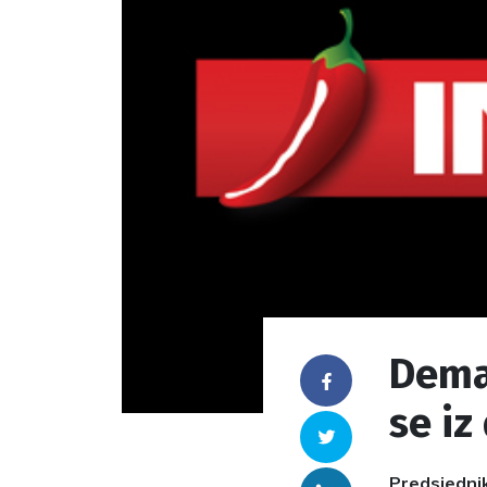
Deman
Facebook
se iz
Twitter
Predsjednik