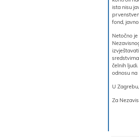
ista nisu j
prvenstveno
fond, javno
Netočno je
Nezavisnog
izvještavat
sredstvima
čelnih ljud
odnosu na 
U Zagrebu, 
Za Nezavisn