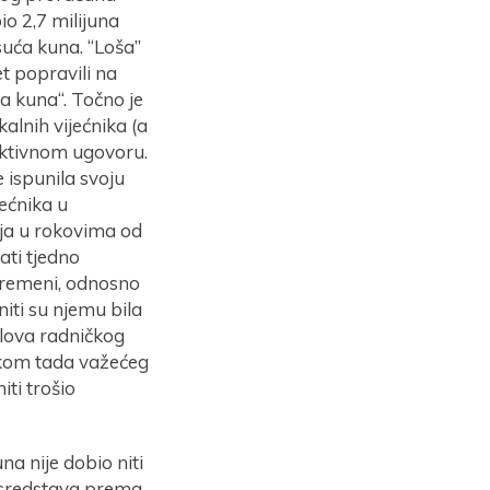
io 2,7 milijuna
suća kuna. “Loša”
et popravili na
ća kuna“. Točno je
alnih vijećnika (a
ektivnom ugovoru.
 ispunila svoju
ećnika u
ja u rokovima od
ati tjedno
ovremeni, odnosno
iti su njemu bila
slova radničkog
nkom tada važećeg
iti trošio
a nije dobio niti
h sredstava prema