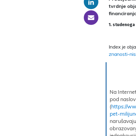
Linkedin
tvrdnje obj
financiranj
someone@yoursite.com
1. studenoga
Index je obj
znanosti-ni
Na Internet
pod naslov
(
https://ww
pet-miliju
narušavaju 
obrazovanj
jednakovri