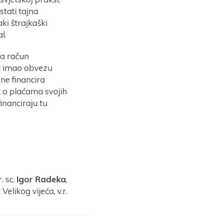
stati tajna
ki štrajkaški
l.
na račun
at imao obvezu
 ne financira
 o plaćama svojih
inanciraju tu
r. sc.
Igor Radeka
,
Velikog vijeća, v.r.