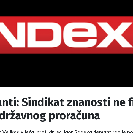
ti: Sindikat znanosti ne f
 državnog proračuna
 Velikog vijeća, prof. dr. sc. Igor Radeka demantirao je 