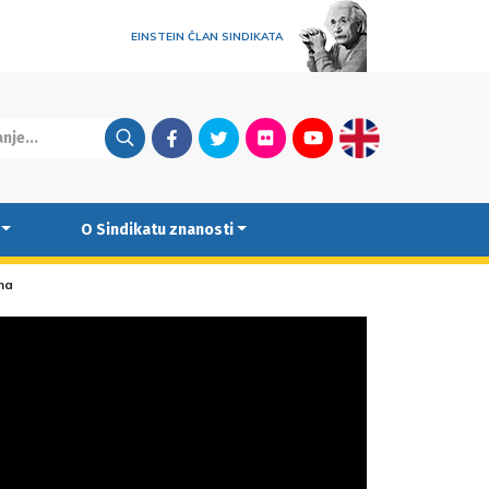
EINSTEIN ČLAN SINDIKATA
Facebook
Twitter
Flickr
Youtube
English
O Sindikatu znanosti
na