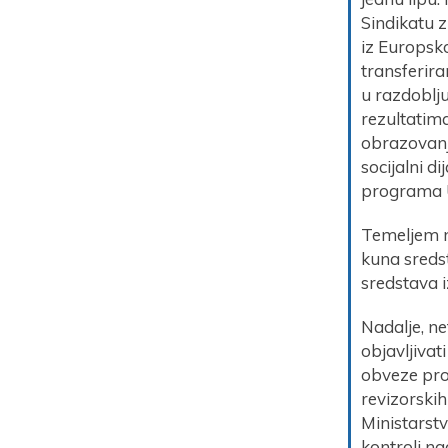
Sindikatu 
iz Europsko
transferir
u razdoblju
rezultatima
obrazovanja
socijalni d
programa Uč
Temeljem n
kuna sredst
sredstava 
Nadalje, ne
objavljivat
obveze prov
revizorskih
Ministarstv
kontroli n