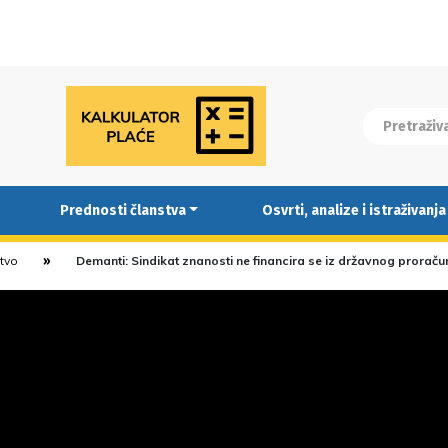
Prednosti članstva
Osvrti, analize i istraživanja
stvo
Demanti: Sindikat znanosti ne financira se iz državnog proraču