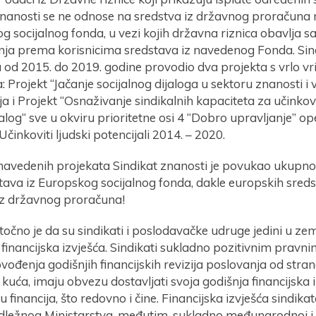
znanosti se ne odnose na sredstva iz državnog proračuna
g socijalnog fonda, u vezi kojih državna riznica obavlja 
anja prema korisnicima sredstava iz navedenog Fonda. Sind
 od 2015. do 2019. godine provodio dva projekta s vrlo vr
: Projekt “Jačanje socijalnog dijaloga u sektoru znanosti i
 i Projekt “Osnaživanje sindikalnih kapaciteta za učinkovi
ijalog“ sve u okviru prioritetne osi 4 “Dobro upravljanje” o
inkoviti ljudski potencijali 2014. – 2020.
avedenih projekata Sindikat znanosti je povukao ukupno
ava iz Europskog socijalnog fonda, dakle europskih sreds
iz državnog proračuna!
točno je da su sindikati i poslodavačke udruge jedini u zem
i financijska izvješća. Sindikati sukladno pozitivnim prav
ođenja godišnjih financijskih revizija poslovanja od stra
 kuća, imaju obvezu dostavljati svoja godišnja financijska 
u financija, što redovno i čine. Financijska izvješća sindika
adležnog Ministarstva, međutim, sukladno međunarodnoj i s