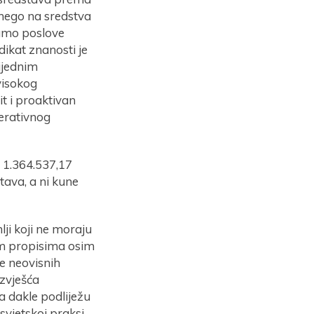
 nego na sredstva
samo poslove
ikat znanosti je
ijednim
 visokog
t i proaktivan
perativnog
 1.364.537,17
tava, a ni kune
lji koji ne moraju
nim propisima osim
ne neovisnih
izvješća
ta dakle podliježu
vjetskoj praksi,