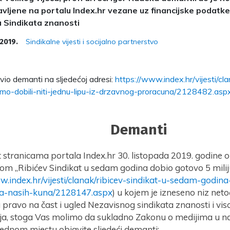
avljene na portalu Index.hr vezane uz financijske podatke 
a Sindikata znanosti
Sindikalne vijesti i socijalno partnerstvo
 2019.
avio demanti na sljedećoj adresi:
https://www.index.hr/vijesti/cla
smo-dobili-niti-jednu-lipu-iz-drzavnog-proracuna/2128482.asp
Demanti
 stranicama portala Index.hr 30. listopada 2019. godine o
om „Ribićev Sindikat u sedam godina dobio gotovo 5 mili
w.index.hr/vijesti/clanak/ribicev-sindikat-u-sedam-godin
na-nasih-kuna/2128147.aspx
) u kojem je izneseno niz neto
pravo na čast i ugled Nezavisnog sindikata znanosti i vi
a, stoga Vas molimo da sukladno Zakonu o medijima u n
jednom mjestu objavite sljedeći demanti: