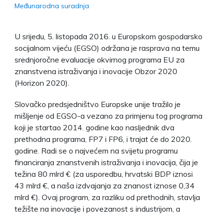
Međunarodna suradnja
U srijedu, 5. listopada 2016. u Europskom gospodarsko
socijalnom vijeću (EGSO) održana je rasprava na temu
srednjoročne evaluacije okvirnog programa EU za
znanstvena istraživanja i inovacije Obzor 2020
(Horizon 2020).
Slovačko predsjedništvo Europske unije tražilo je
mišljenje od EGSO-a vezano za primjenu tog programa
koji je startao 2014. godine kao nasljednik dva
prethodna programa, FP7 i FP6, i trajat će do 2020.
godine. Radi se o najvećem na svijetu programu
financiranja znanstvenih istraživanja i inovacija, čija je
težina 80 mlrd € (za usporedbu, hrvatski BDP iznosi
43 mlrd €, a naša izdvajanja za znanost iznose 0,34
mlrd €). Ovaj program, za razliku od prethodnih, stavlja
težište na inovacije i povezanost s industrijom, a