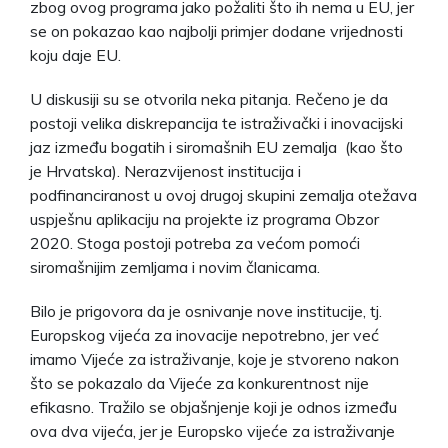
zbog ovog programa jako požaliti što ih nema u EU, jer
se on pokazao kao najbolji primjer dodane vrijednosti
koju daje EU.
U diskusiji su se otvorila neka pitanja. Rečeno je da
postoji velika diskrepancija te istraživački i inovacijski
jaz između bogatih i siromašnih EU zemalja (kao što
je Hrvatska). Nerazvijenost institucija i
podfinanciranost u ovoj drugoj skupini zemalja otežava
uspješnu aplikaciju na projekte iz programa Obzor
2020. Stoga postoji potreba za većom pomoći
siromašnijim zemljama i novim članicama.
Bilo je prigovora da je osnivanje nove institucije, tj.
Europskog vijeća za inovacije nepotrebno, jer već
imamo Vijeće za istraživanje, koje je stvoreno nakon
što se pokazalo da Vijeće za konkurentnost nije
efikasno. Tražilo se objašnjenje koji je odnos između
ova dva vijeća, jer je Europsko vijeće za istraživanje