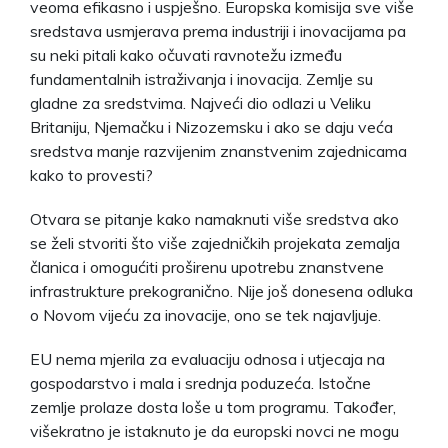
veoma efikasno i uspješno. Europska komisija sve više
sredstava usmjerava prema industriji i inovacijama pa
su neki pitali kako očuvati ravnotežu između
fundamentalnih istraživanja i inovacija. Zemlje su
gladne za sredstvima. Najveći dio odlazi u Veliku
Britaniju, Njemačku i Nizozemsku i ako se daju veća
sredstva manje razvijenim znanstvenim zajednicama
kako to provesti?
Otvara se pitanje kako namaknuti više sredstva ako
se želi stvoriti što više zajedničkih projekata zemalja
članica i omogućiti proširenu upotrebu znanstvene
infrastrukture prekogranično. Nije još donesena odluka
o Novom vijeću za inovacije, ono se tek najavljuje.
EU nema mjerila za evaluaciju odnosa i utjecaja na
gospodarstvo i mala i srednja poduzeća. Istočne
zemlje prolaze dosta loše u tom programu. Također,
višekratno je istaknuto je da europski novci ne mogu