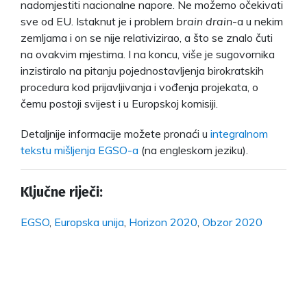
nadomjestiti nacionalne napore. Ne možemo očekivati
sve od EU. Istaknut je i problem
brain drain
-a u nekim
zemljama i on se nije relativizirao, a što se znalo čuti
na ovakvim mjestima. I na koncu, više je sugovornika
inzistiralo na pitanju pojednostavljenja birokratskih
procedura kod prijavljivanja i vođenja projekata, o
čemu postoji svijest i u Europskoj komisiji.
Detaljnije informacije možete pronaći u
integralnom
tekstu mišljenja EGSO-a
(na engleskom jeziku).
Ključne riječi:
EGSO
,
Europska unija
,
Horizon 2020
,
Obzor 2020