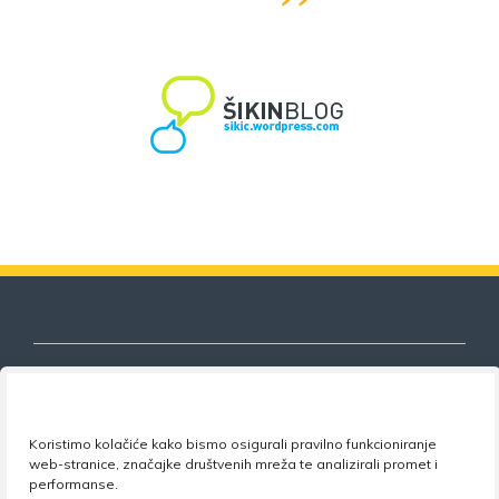
Nezavisni sindikat znanosti i visokog
Koristimo kolačiće kako bismo osigurali pravilno funkcioniranje
obrazovanja
web-stranice, značajke društvenih mreža te analizirali promet i
performanse.