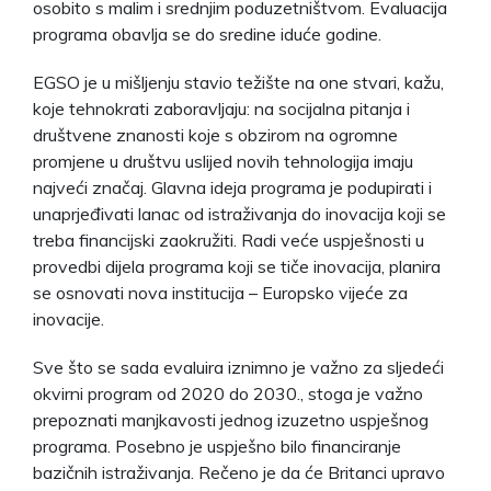
osobito s malim i srednjim poduzetništvom. Evaluacija
programa obavlja se do sredine iduće godine.
EGSO je u mišljenju stavio težište na one stvari, kažu,
koje tehnokrati zaboravljaju: na socijalna pitanja i
društvene znanosti koje s obzirom na ogromne
promjene u društvu uslijed novih tehnologija imaju
najveći značaj. Glavna ideja programa je podupirati i
unaprjeđivati lanac od istraživanja do inovacija koji se
treba financijski zaokružiti. Radi veće uspješnosti u
provedbi dijela programa koji se tiče inovacija, planira
se osnovati nova institucija – Europsko vijeće za
inovacije.
Sve što se sada evaluira iznimno je važno za sljedeći
okvirni program od 2020 do 2030., stoga je važno
prepoznati manjkavosti jednog izuzetno uspješnog
programa. Posebno je uspješno bilo financiranje
bazičnih istraživanja. Rečeno je da će Britanci upravo