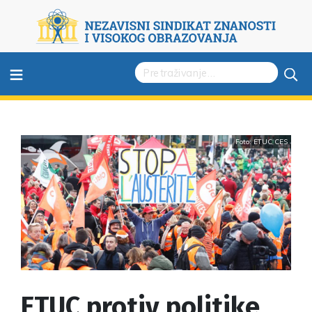
≡
Foto: ETUC CES
ETUC protiv politike