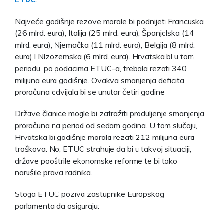
Najveće godišnje rezove morale bi podnijeti Francuska
(26 mlrd. eura), Italija (25 mlrd. eura), Španjolska (14
mlrd. eura), Njemačka (11 mlrd. eura), Belgija (8 mlrd.
eura) i Nizozemska (6 mlrd. eura). Hrvatska bi u tom
periodu, po podacima ETUC-a, trebala rezati 340
milijuna eura godišnje. Ovakva smanjenja deficita
proračuna odvijala bi se unutar četiri godine
Države članice mogle bi zatražiti produljenje smanjenja
proračuna na period od sedam godina. U tom slučaju,
Hrvatska bi godišnje morala rezati 212 milijuna eura
troškova. No, ETUC strahuje da bi u takvoj situaciji,
države pooštrile ekonomske reforme te bi tako
narušile prava radnika.
Stoga ETUC poziva zastupnike Europskog
parlamenta da osiguraju: