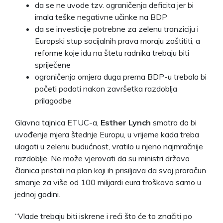
da se ne uvode tzv. ograničenja deficita jer bi
imala teške negativne učinke na BDP
da se investicije potrebne za zelenu tranziciju i
Europski stup socijalnih prava moraju zaštititi, a
reforme koje idu na štetu radnika trebaju biti
spriječene
ograničenja omjera duga prema BDP-u trebala bi
početi padati nakon završetka razdoblja
prilagodbe
Glavna tajnica ETUC-a,
Esther Lynch
smatra da bi
uvođenje mjera štednje Europu, u vrijeme kada treba
ulagati u zelenu budućnost, vratilo u njeno najmračnije
razdoblje. Ne može vjerovati da su ministri država
članica pristali na plan koji ih prisiljava da svoj proračun
smanje za više od 100 milijardi eura troškova samo u
jednoj godini.
“Vlade trebaju biti iskrene i reći što će to značiti po