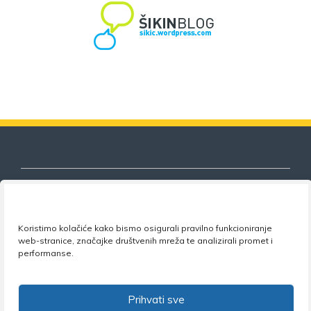
Koristimo kolačiće kako bismo osigurali pravilno funkcioniranje
Nezavisni sindikat znanosti i visokog
web-stranice, značajke društvenih mreža te analizirali promet i
obrazovanja
performanse.
Adresa:
Florijana Andrašeca 18A / VI kat
• 10 000
Zagreb •
Tel:
+385 1 4847 337
•
Email:
uprava@nsz.hr
Prihvati sve
•
Facebook:
NSZVO