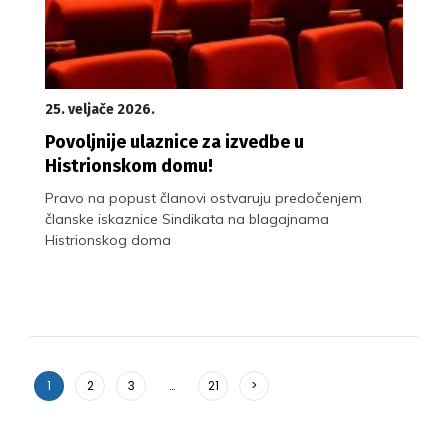
25. veljače 2026.
Povoljnije ulaznice za izvedbe u
Histrionskom domu!
Pravo na popust članovi ostvaruju predočenjem
članske iskaznice Sindikata na blagajnama
Histrionskog doma
1
2
3
…
21
>