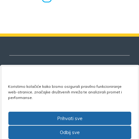
Nezavisni sindikat znanosti i visokog
Koristimo kolačiće kako bismo osigurali pravilno funkcioniranje
obrazovanja
web-stranice, značajke društvenih mreža te analizirali promet i
performanse.
Adresa:
Florijana Andrašeca 18A / VI kat
• 10 000
Zagreb •
Tel:
+385 1 4847 337
•
Email:
uprava@nsz.hr
•
Facebook:
NSZVO
Prihvati sve
Odbij sve