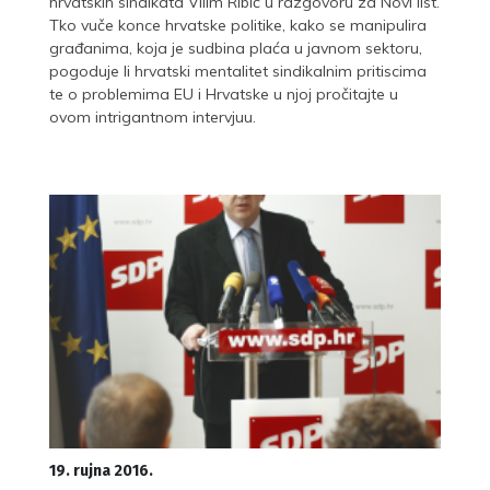
hrvatskih sindikata Vilim Ribić u razgovoru za Novi list.
Tko vuče konce hrvatske politike, kako se manipulira
građanima, koja je sudbina plaća u javnom sektoru,
pogoduje li hrvatski mentalitet sindikalnim pritiscima
te o problemima EU i Hrvatske u njoj pročitajte u
ovom intrigantnom intervjuu.
19. rujna 2016.