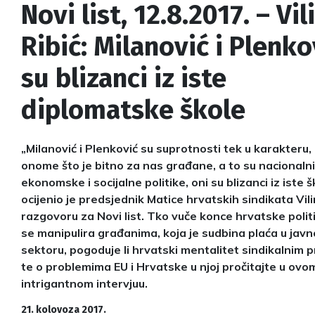
Novi list, 12.8.2017. – Vi
Ribić: Milanović i Plenko
su blizanci iz iste
diplomatske škole
„Milanović i Plenković su suprotnosti tek u karakteru,
onome što je bitno za nas građane, a to su nacionalni c
ekonomske i socijalne politike, oni su blizanci iz iste š
ocijenio je predsjednik Matice hrvatskih sindikata Vili
razgovoru za Novi list. Tko vuče konce hrvatske polit
se manipulira građanima, koja je sudbina plaća u jav
sektoru, pogoduje li hrvatski mentalitet sindikalnim p
te o problemima EU i Hrvatske u njoj pročitajte u ovo
intrigantnom intervjuu.
21. kolovoza 2017.