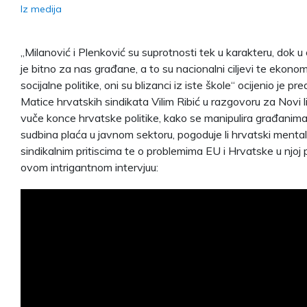
Iz medija
„Milanović i Plenković su suprotnosti tek u karakteru, dok 
je bitno za nas građane, a to su nacionalni ciljevi te ekonom
socijalne politike, oni su blizanci iz iste škole“ ocijenio je pr
Matice hrvatskih sindikata Vilim Ribić u razgovoru za Novi l
vuče konce hrvatske politike, kako se manipulira građanima,
sudbina plaća u javnom sektoru, pogoduje li hrvatski mental
sindikalnim pritiscima te o problemima EU i Hrvatske u njoj p
ovom intrigantnom intervjuu: