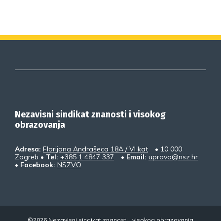
Nezavisni sindikat znanosti i visokog
obrazovanja
Adresa:
Florijana Andrašeca 18A / VI kat
• 10 000
Zagreb •
Tel:
+385 1 4847 337
•
Email:
uprava@nsz.hr
•
Facebook:
NSZVO
©2026 Nezavisni sindikat znanosti i visokog obrazovanja