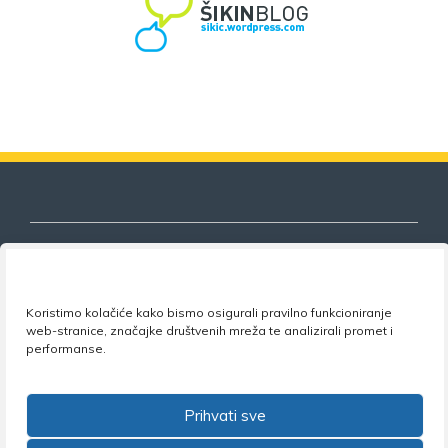
Nezavisni sindikat znanosti i visokog
Koristimo kolačiće kako bismo osigurali pravilno funkcioniranje
obrazovanja
web-stranice, značajke društvenih mreža te analizirali promet i
performanse.
Adresa:
Florijana Andrašeca 18A / VI kat
• 10 000
Zagreb •
Tel:
+385 1 4847 337
•
Email:
uprava@nsz.hr
Prihvati sve
•
Facebook:
NSZVO