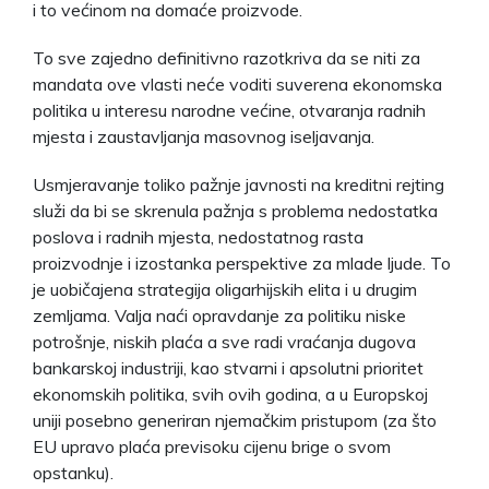
i to većinom na domaće proizvode.
To sve zajedno definitivno razotkriva da se niti za
mandata ove vlasti neće voditi suverena ekonomska
politika u interesu narodne većine, otvaranja radnih
mjesta i zaustavljanja masovnog iseljavanja.
Usmjeravanje toliko pažnje javnosti na kreditni rejting
služi da bi se skrenula pažnja s problema nedostatka
poslova i radnih mjesta, nedostatnog rasta
proizvodnje i izostanka perspektive za mlade ljude. To
je uobičajena strategija oligarhijskih elita i u drugim
zemljama. Valja naći opravdanje za politiku niske
potrošnje, niskih plaća a sve radi vraćanja dugova
bankarskoj industriji, kao stvarni i apsolutni prioritet
ekonomskih politika, svih ovih godina, a u Europskoj
uniji posebno generiran njemačkim pristupom (za što
EU upravo plaća previsoku cijenu brige o svom
opstanku).