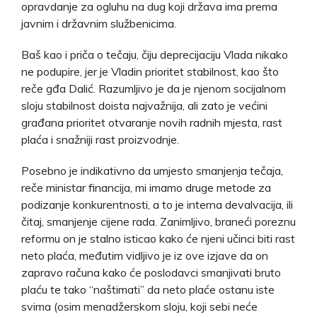
opravdanje za ogluhu na dug koji država ima prema
javnim i državnim službenicima.
Baš kao i priča o tečaju, čiju deprecijaciju Vlada nikako
ne podupire, jer je Vladin prioritet stabilnost, kao što
reče gđa Dalić. Razumljivo je da je njenom socijalnom
sloju stabilnost doista najvažnija, ali zato je većini
građana prioritet otvaranje novih radnih mjesta, rast
plaća i snažniji rast proizvodnje.
Posebno je indikativno da umjesto smanjenja tečaja,
reče ministar financija, mi imamo druge metode za
podizanje konkurentnosti, a to je interna devalvacija, ili
čitaj, smanjenje cijene rada. Zanimljivo, braneći poreznu
reformu on je stalno isticao kako će njeni učinci biti rast
neto plaća, međutim vidljivo je iz ove izjave da on
zapravo računa kako će poslodavci smanjivati bruto
plaću te tako “naštimati” da neto plaće ostanu iste
svima (osim menadžerskom sloju, koji sebi neće