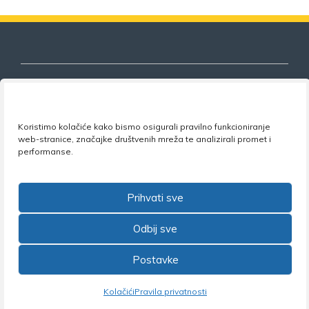
Nezavisni sindikat znanosti i visokog
Koristimo kolačiće kako bismo osigurali pravilno funkcioniranje
obrazovanja
web-stranice, značajke društvenih mreža te analizirali promet i
performanse.
Adresa:
Florijana Andrašeca 18A / VI kat
• 10 000
Zagreb •
Tel:
+385 1 4847 337
•
Email:
uprava@nsz.hr
•
Facebook:
NSZVO
Prihvati sve
Odbij sve
Postavke
©2026 Nezavisni sindikat znanosti i visokog obrazovanja
Kolačići
Pravila privatnosti