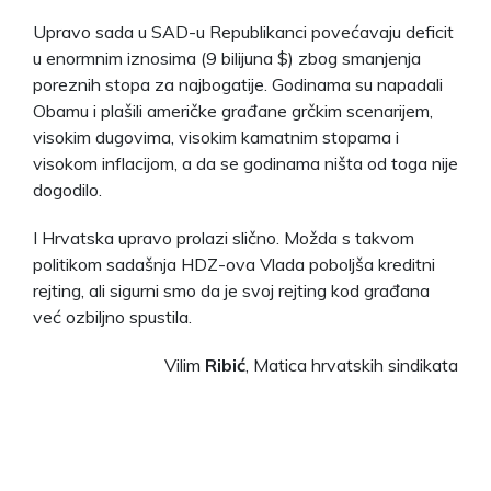
Upravo sada u SAD-u Republikanci povećavaju deficit
u enormnim iznosima (9 bilijuna $) zbog smanjenja
poreznih stopa za najbogatije. Godinama su napadali
Obamu i plašili američke građane grčkim scenarijem,
visokim dugovima, visokim kamatnim stopama i
visokom inflacijom, a da se godinama ništa od toga nije
dogodilo.
I Hrvatska upravo prolazi slično. Možda s takvom
politikom sadašnja HDZ-ova Vlada poboljša kreditni
rejting, ali sigurni smo da je svoj rejting kod građana
već ozbiljno spustila.
Vilim
Ribić
, Matica hrvatskih sindikata