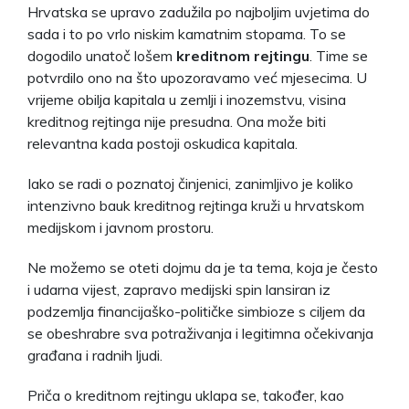
Hrvatska se upravo zadužila po najboljim uvjetima do
sada i to po vrlo niskim kamatnim stopama. To se
dogodilo unatoč lošem
kreditnom rejtingu
. Time se
potvrdilo ono na što upozoravamo već mjesecima. U
vrijeme obilja kapitala u zemlji i inozemstvu, visina
kreditnog rejtinga nije presudna. Ona može biti
relevantna kada postoji oskudica kapitala.
Iako se radi o poznatoj činjenici, zanimljivo je koliko
intenzivno bauk kreditnog rejtinga kruži u hrvatskom
medijskom i javnom prostoru.
Ne možemo se oteti dojmu da je ta tema, koja je često
i udarna vijest, zapravo medijski spin lansiran iz
podzemlja financijaško-političke simbioze s ciljem da
se obeshrabre sva potraživanja i legitimna očekivanja
građana i radnih ljudi.
Priča o kreditnom rejtingu uklapa se, također, kao