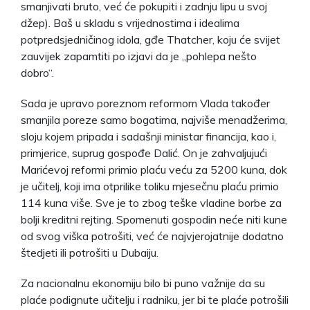
smanjivati bruto, već će pokupiti i zadnju lipu u svoj
džep). Baš u skladu s vrijednostima i idealima
potpredsjedničinog idola, gđe Thatcher, koju će svijet
zauvijek zapamtiti po izjavi da je „pohlepa nešto
dobro“.
Sada je upravo poreznom reformom Vlada također
smanjila poreze samo bogatima, najviše menadžerima,
sloju kojem pripada i sadašnji ministar financija, kao i,
primjerice, suprug gospođe Dalić. On je zahvaljujući
Marićevoj reformi primio plaću veću za 5200 kuna, dok
je učitelj, koji ima otprilike toliku mjesečnu plaću primio
114 kuna više. Sve je to zbog teške vladine borbe za
bolji kreditni rejting. Spomenuti gospodin neće niti kune
od svog viška potrošiti, već će najvjerojatnije dodatno
štedjeti ili potrošiti u Dubaiju.
Za nacionalnu ekonomiju bilo bi puno važnije da su
plaće podignute učitelju i radniku, jer bi te plaće potrošili