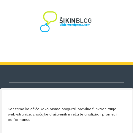
Nezavisni sindikat znanosti i visokog
Koristimo kolačiće kako bismo osigurali pravilno funkcioniranje
web-stranice, značajke društvenih mreža te analizirali promet i
obrazovanja
performanse.
Adresa:
Florijana Andrašeca 18A / VI kat
• 10 000