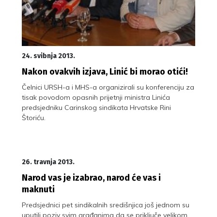
24. svibnja 2013.
Nakon ovakvih izjava, Linić bi morao otići!
Čelnici URSH-a i MHS-a organizirali su konferenciju za
tisak povodom opasnih prijetnji ministra Linića
predsjedniku Carinskog sindikata Hrvatske Rini
Štoriću.
26. travnja 2013.
Narod vas je izabrao, narod će vas i
maknuti
Predsjednici pet sindikalnih središnjica još jednom su
uputili poziv svim građanima da se priključe velikom