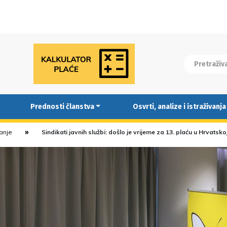
Prednosti članstva
Osvrti, analize i istraživanja
ranje
Sindikati javnih službi: došlo je vrijeme za 13. plaću u Hrvatsko