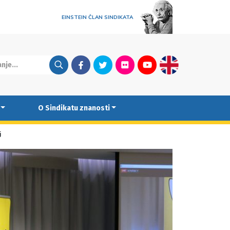
EINSTEIN ČLAN SINDIKATA
Facebook
Twitter
Flickr
Youtube
English
O Sindikatu znanosti
j