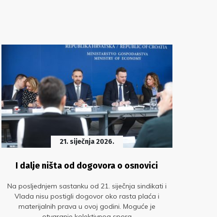
21. siječnja 2026.
I dalje ništa od dogovora o osnovici
O
Na posljednjem sastanku od 21. siječnja sindikati i
Vlada nisu postigli dogovor oko rasta plaća i
materijalnih prava u ovoj godini. Moguće je
pove
otvaranje kolektivnog spora