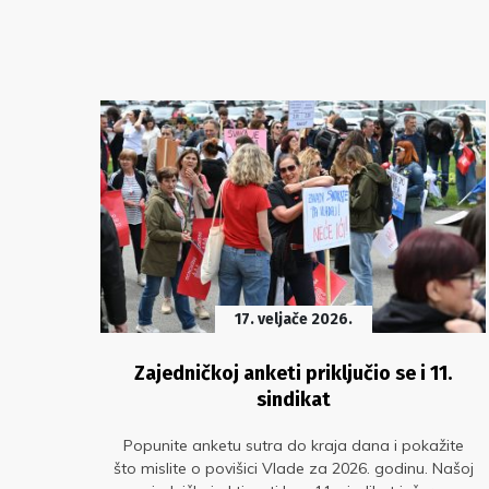
17. veljače 2026.
d
Zajedničkoj anketi priključio se i 11.
sindikat
no
Popunite anketu sutra do kraja dana i pokažite
i
što mislite o povišici Vlade za 2026. godinu. Našoj