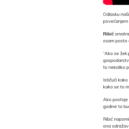
Odlasku naši
povećanjem p
Ribić
smatra
osam posto 
“Ako se želi 
gospodarstvo 
to nekoliko p
Ističući kako
kako se to m
Ako postoje o
godine to bud
Ribić napomin
ona odražava