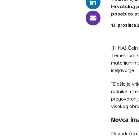
Linkedin
Hrvatskoj p
posebice st
someone@yoursite.com
13. prosinca 
(HINA) Čelni
Temeljnom ko
materijalnih
iseljavanje.
“Došlo je vr
radnike u zem
pregovaranja,
visokog obr
Novca ima
Navodeći kak