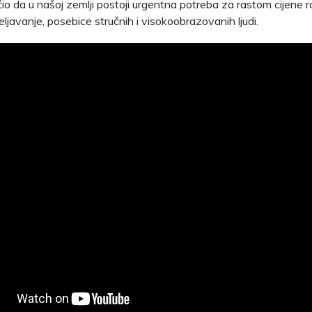
čio da u našoj zemlji postoji urgentna potreba za rastom cijene 
eljavanje, posebice stručnih i visokoobrazovanih ljudi.