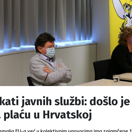
kati javnih službi: došlo j
. plaću u Hrvatskoj
zemalja EU-a već u kolektivnim ugovorima ima zajamčene 13