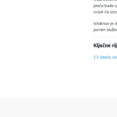
plaća bude u
ovisit će izn
Istaknuo je 
javnim služb
Ključne rij
13. plaća
,
os