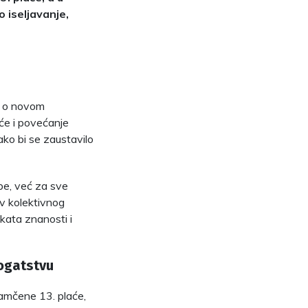
 iseljavanje,
ma o novom
će i povećanje
ako bi se zaustavilo
be, već za sve
av kolektivnog
ikata znanosti i
bogatstvu
jamčene 13. plaće,