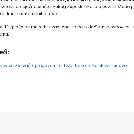
 iznosu prosječne plaće svakog zaposlenika, a o poziciji Vlade 
osi drugih materijalnih prava.
da 13. plaća ne može biti zamjena za neusklađivanje osnovice z
ama.
eči:
novica za plaće
,
pregovori za TKU
,
temeljni kolektivni ugovor