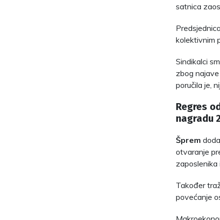
satnica zaost
Predsjednica
kolektivnim 
Sindikalci s
zbog najave 
poručila je, n
Regres od
nagradu 
Šprem
dodaj
otvaranje pre
zaposlenika 
Također traž
povećanje os
Makroekonom