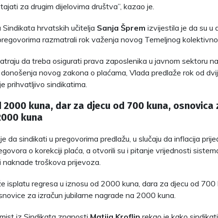
ajati za drugim dijelovima društva”, kazao je.
 Sindikata hrvatskih učitelja
Sanja Šprem
izvijestila je da su 
pregovorima razmatrali rok važenja novog Temeljnog kolektivn
matraju da treba osigurati prava zaposlenika u javnom sektoru na 
donošenja novog zakona o plaćama, Vlada predlaže rok od dvij
ije prihvatljivo sindikatima.
 2000 kuna, dar za djecu od 700 kuna, osnovica 
2000 kuna
e da sindikati u pregovorima predlažu, u slučaju da inflacija prij
govora o korekciji plaća, a otvorili su i pitanje vrijednosti siste
i naknade troškova prijevoza.
e isplatu regresa u iznosu od 2000 kuna, dara za djecu od 700 
novice za izračun jubilarne nagrade na 2000 kuna.
ist iz Sindikata znanosti
Matija Kroflin
rekao je kako sindikat