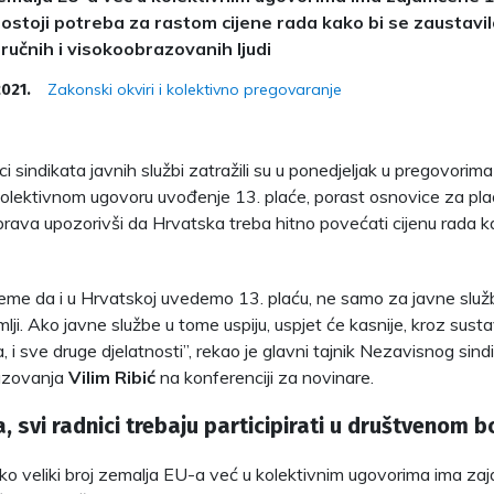
ostoji potreba za rastom cijene rada kako bi se zaustavilo
ručnih i visokoobrazovanih ljudi
Zakonski okviri i kolektivno pregovaranje
2021.
ci sindikata javnih službi zatražili su u ponedjeljak u pregovori
lektivnom ugovoru uvođenje 13. plaće, porast osnovice za pla
 prava upozorivši da Hrvatska treba hitno povećati cijenu rada k
ijeme da i u Hrvatskoj uvedemo 13. plaću, ne samo za javne služ
lji. Ako javne službe u tome uspiju, uspjet će kasnije, kroz sust
 i sve druge djelatnosti”, rekao je glavni tajnik Nezavisnog sind
azovanja
Vilim Ribić
na konferenciji za novinare.
, svi radnici trebaju participirati u društvenom 
o veliki broj zemalja EU-a već u kolektivnim ugovorima ima za