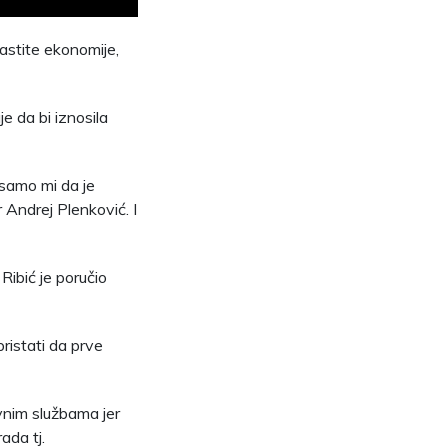
astite ekonomije,
e da bi iznosila
 samo mi da je
 Andrej Plenković. I
 Ribić je poručio
pristati da prve
avnim službama jer
ada tj.