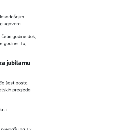
u dosadašnjim
og ugovora.
četiri godine dok,
e godine. To,
za jubilarnu
eđe šest posto,
matskih pregleda
kn i
i predlažu da 13.