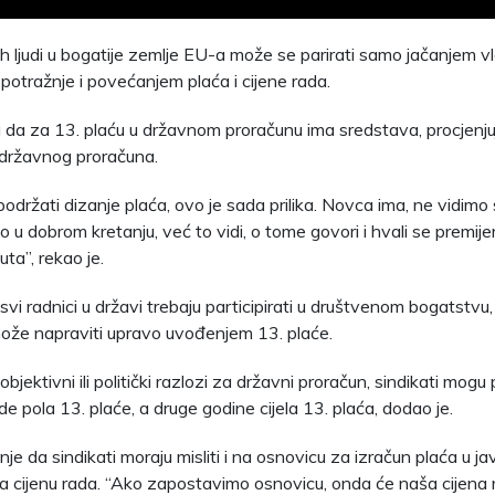
h ljudi u bogatije zemlje EU-a može se parirati samo jačanjem vl
otražnje i povećanjem plaća i cijene rada.
 da za 13. plaću u državnom proračunu ima sredstava, procjenjuj
državnog proračuna.
podržati dizanje plaća, ovo je sada prilika. Novca ima, ne vidimo
u dobrom kretanju, već to vidi, o tome govori i hvali se premijer
uta”, rekao je.
 svi radnici u državi trebaju participirati u društvenom bogatstvu,
ože napraviti upravo uvođenjem 13. plaće.
bjektivni ili politički razlozi za državni proračun, sindikati mogu 
e pola 13. plaće, a druge godine cijela 13. plaća, dodao je.
je da sindikati moraju misliti i na osnovicu za izračun plaća u j
 cijenu rada. “Ako zapostavimo osnovicu, onda će naša cijena r