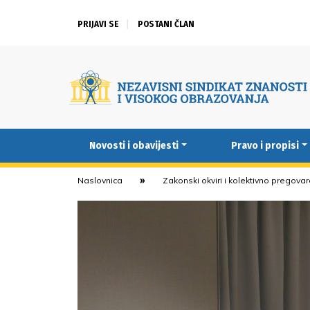
PRIJAVI SE
POSTANI ČLAN
Novosti i obavijesti
Pravo i propisi
Naslovnica
Zakonski okviri i kolektivno pregova