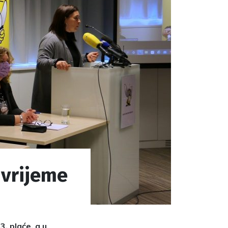
e vrijeme
. plaće, a u