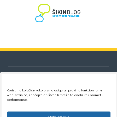
Nezavisni sindikat znanosti i visokog
Koristimo kolačiće kako bismo osigurali pravilno funkcioniranje
obrazovanja
web-stranice, značajke društvenih mreža te analizirali promet i
performanse.
Adresa:
Florijana Andrašeca 18A / VI kat
• 10 000
Zagreb •
Tel:
+385 1 4847 337
•
Email:
uprava@nsz.hr
•
Facebook:
NSZVO