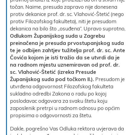
točan. Naime, presuda zapravo nije donesena
protiv dekanice prof. dr. sc. Vlahović-Štetić (nego
protiv Filozofskog fakulteta), niti je presudom
dekanica na bilo što „osuđena“. Upravo suprotno,
Odlukom Županijskog suda u Zagrebu
preinačena je presuda prvostupanjskog suda
te je odbijen zahtjev tužitelja prof. dr. sc. Ante
Čovića kojom je isti tražio da se utvrdi da je
na radnom mjestu uznemiravan od prof. dr.
sc. Vlahović-Štetić (izreka Presude
Županijskog suda pod točkom II.).
Presudom je
utvrđena odgovornost Filozofskog fakulteta
sukladno odredbi Zakona o radu po kojoj
poslodavac odgovara za svaku štetu koju
zaposlenik pretrpi u radnom odnosu po općim
propisima o odgovornosti za štetu.
Dakle, pogrešno Vas Odluka rektora uvjerava da