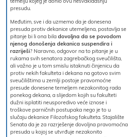
temelju kojeg je donio ovu nesvakidašnju
presudu.
Međutim, sve i da uzmemo da je donesena
presuda protiv dekanice utemeljena, postavlja se
pitanje bi li ona bila
dovoljna da se povodom
njenog donošenja dekanica suspendira i
razriješi
? Naravno, odgovor na to pitanje je u
rukama svih senatora zagrebačkog sveučilišta,
ali važno je u tom smislu istaknuti činjenicu da
protiv nekih fakulteta i dekana na gotovo svim
sveučilištima u zemlji postoje pravomoćne
presude donesene temeljem nezakonitog rada
ponekog dekana, a slijedom kojih su fakulteti
dužni isplatiti neusporedivo veće iznose i
troškove parničnih postupaka nego je to u
slučaju dekanice Filozofskog fakulteta. Stajalište
Senata da je za razrješenje dovoljna pravomoćna
presuda u kojoj se utvrđuje nezakonito