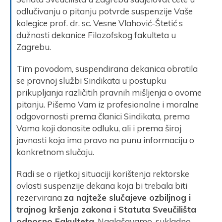
odlučivanju o pitanju potvrde suspenzije Vaše
kolegice prof. dr. sc. Vesne Vlahović-Štetić s
dužnosti dekanice Filozofskog fakulteta u
Zagrebu.
Tim povodom, suspendirana dekanica obratila
se pravnoj službi Sindikata u postupku
prikupljanja različitih pravnih mišljenja o ovome
pitanju. Pišemo Vam iz profesionalne i moralne
odgovornosti prema članici Sindikata, prema
Vama koji donosite odluku, ali i prema široj
javnosti koja ima pravo na punu informaciju o
konkretnom slučaju.
Radi se o rijetkoj situaciji korištenja rektorske
ovlasti suspenzije dekana koja bi trebala biti
rezervirana
za najteže slučajeve ozbiljnog i
trajnog kršenja zakona i Statuta Sveučilišta
odnosno Fakulteta
. Naglašavamo, sukladno