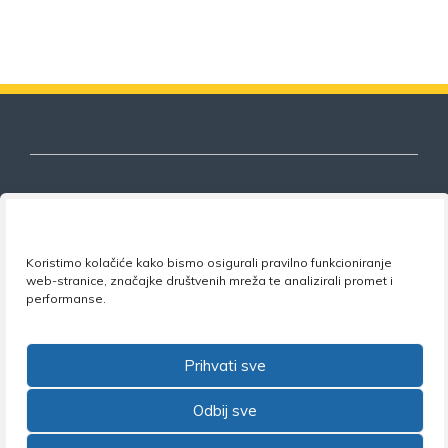
Nezavisni sindikat znanosti i visokog
Koristimo kolačiće kako bismo osigurali pravilno funkcioniranje
obrazovanja
web-stranice, značajke društvenih mreža te analizirali promet i
performanse.
Adresa:
Florijana Andrašeca 18A / VI kat
• 10 000
Zagreb •
Tel:
+385 1 4847 337
•
Email:
uprava@nsz.hr
•
Facebook:
NSZVO
Prihvati sve
Odbij sve