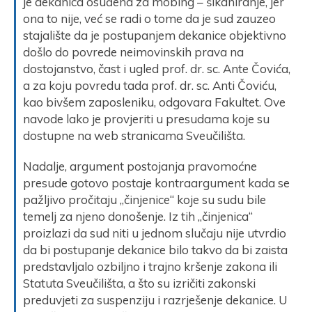
je dekanica osuđena za mobing – šikaniranje, jer
ona to nije, već se radi o tome da je sud zauzeo
stajalište da je postupanjem dekanice objektivno
došlo do povrede neimovinskih prava na
dostojanstvo, čast i ugled prof. dr. sc. Ante Čovića,
a za koju povredu tada prof. dr. sc. Anti Čoviću,
kao bivšem zaposleniku, odgovara Fakultet. Ove
navode lako je provjeriti u presudama koje su
dostupne na web stranicama Sveučilišta.
Nadalje, argument postojanja pravomoćne
presude gotovo postaje kontraargument kada se
pažljivo pročitaju „činjenice“ koje su sudu bile
temelj za njeno donošenje. Iz tih „činjenica“
proizlazi da sud niti u jednom slučaju nije utvrdio
da bi postupanje dekanice bilo takvo da bi zaista
predstavljalo ozbiljno i trajno kršenje zakona ili
Statuta Sveučilišta, a što su izričiti zakonski
preduvjeti za suspenziju i razrješenje dekanice. U