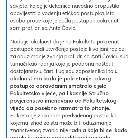
savjeta, kojeg je dekanica navodno propustila
obavijestiti o vođenju etičkog postupka, ista
osoba protiv koje je etički postupak pokrenut,
sam prof. dr. sc. Ante Čović.
Nadalje, okolnost da je na Fakultetu pokrenut
postupak radi utvrđenja postoje li valjani razlozi
za oduzimanje zvanja prof. dr. sc. Anti Čoviću sud
tumači kao radnju koja je podobna naštetiti
dostojanstvu, časti i ugledu zaposlenika i to
u
okolnostima kada je pokretanje takvog
postupka opravdanim smatralo cijelo
Fakultetsko vijeće, pa i kasnije Stručno
povjerenstvo imenovano od Fakultetskog
vijeća da posebno razmatra to pitanje.
Pokretanje zakonom predviđenog postupka
kojemu ishod zaista može biti oduzimanje
znanstvenog zvanja nije
radnja koja bi se ikada
mogla ili smjela podvoditi pod povredu