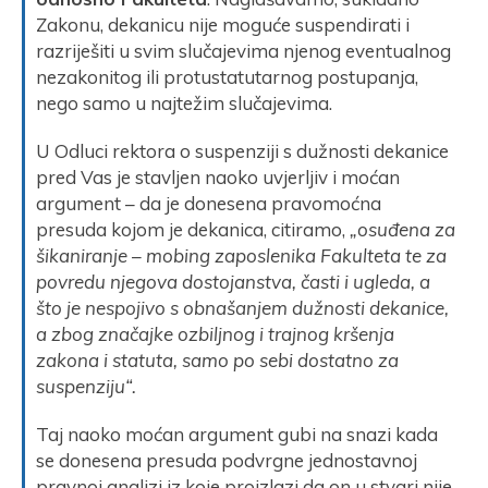
Zakonu, dekanicu nije moguće suspendirati i
razriješiti u svim slučajevima njenog eventualnog
nezakonitog ili protustatutarnog postupanja,
nego samo u najtežim slučajevima.
U Odluci rektora o suspenziji s dužnosti dekanice
pred Vas je stavljen naoko uvjerljiv i moćan
argument – da je donesena pravomoćna
presuda kojom je dekanica, citiramo,
„osuđena za
šikaniranje – mobing zaposlenika Fakulteta te za
povredu njegova dostojanstva, časti i ugleda, a
što je nespojivo s obnašanjem dužnosti dekanice,
a zbog značajke ozbiljnog i trajnog kršenja
zakona i statuta, samo po sebi dostatno za
suspenziju“.
Taj naoko moćan argument gubi na snazi kada
se donesena presuda podvrgne jednostavnoj
pravnoj analizi iz koje proizlazi da on u stvari nije