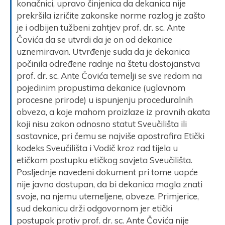
konačnici, upravo činjenica da dekanica nije
prekršila izričite zakonske norme razlog je zašto
je i odbijen tužbeni zahtjev prof. dr. sc. Ante
Čovića da se utvrdi da je on od dekanice
uznemiravan. Utvrđenje suda da je dekanica
počinila određene radnje na štetu dostojanstva
prof. dr. sc. Ante Čovića temelji se sve redom na
pojedinim propustima dekanice (uglavnom
procesne prirode) u ispunjenju proceduralnih
obveza, a koje mahom proizlaze iz pravnih akata
koji nisu zakon odnosno statut Sveučilišta ili
sastavnice, pri čemu se najviše apostrofira Etički
kodeks Sveučilišta i Vodič kroz rad tijela u
etičkom postupku etičkog savjeta Sveučilišta.
Posljednje navedeni dokument pri tome uopće
nije javno dostupan, da bi dekanica mogla znati
svoje, na njemu utemeljene, obveze. Primjerice,
sud dekanicu drži odgovornom jer etički
postupak protiv prof. dr. sc. Ante Čovića nije