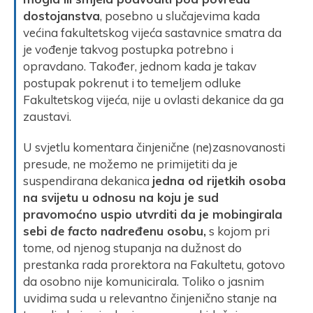
dostojanstva
, posebno u slučajevima kada
većina fakultetskog vijeća sastavnice smatra da
je vođenje takvog postupka potrebno i
opravdano. Također, jednom kada je takav
postupak pokrenut i to temeljem odluke
Fakultetskog vijeća, nije u ovlasti dekanice da ga
zaustavi.
U svjetlu komentara činjenične (ne)zasnovanosti
presude, ne možemo ne primijetiti da je
suspendirana dekanica
jedna od rijetkih osoba
na svijetu u odnosu na koju je sud
pravomoćno uspio utvrditi da je mobingirala
sebi
de facto
nadređenu osobu,
s kojom pri
tome, od njenog stupanja na dužnost do
prestanka rada prorektora na Fakultetu, gotovo
da osobno nije komunicirala. Toliko o jasnim
uvidima suda u relevantno činjenično stanje na