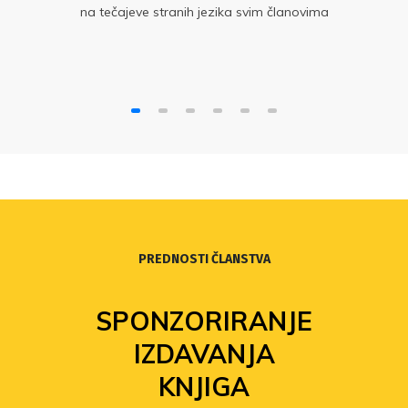
na tečajeve stranih jezika svim članovima
Sindikata po posebnim uvjetima i sniženim
cijenama tečajeva
PREDNOSTI ČLANSTVA
SPONZORIRANJE
IZDAVANJA
KNJIGA