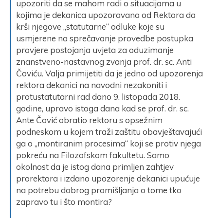
upozoriti da se mahom radi o situacijama u
kojima je dekanica upozoravana od Rektora da
krši njegove „statutarne“ odluke koje su
usmjerene na sprečavanje provedbe postupka
provjere postojanja uvjeta za oduzimanje
znanstveno-nastavnog zvanja prof. dr. sc. Anti
Čoviću. Valja primijetiti da je jedno od upozorenja
rektora dekanici na navodni nezakoniti i
protustatutarni rad dano 9. listopada 2018.
godine, upravo istoga dana kad se prof. dr. sc.
Ante Čović obratio rektoru s opsežnim
podneskom u kojem traži zaštitu obavještavajući
ga o „montiranim procesima“ koji se protiv njega
pokreću na Filozofskom fakultetu. Samo
okolnost da je istog dana primljen zahtjev
prorektora i izdano upozorenje dekanici upućuje
na potrebu dobrog promišljanja o tome tko
zapravo tu i što montira?