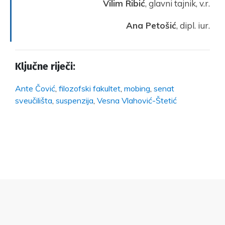
Vilim Ribić
, glavni tajnik, v.r.
Ana Petošić
, dipl. iur.
Ključne riječi:
Ante Čović
,
filozofski fakultet
,
mobing
,
senat
sveučilišta
,
suspenzija
,
Vesna Vlahović-Štetić