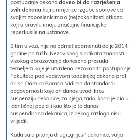
postupanje dekana
doveo bi do razrješenja
svih dekana
koji primjerice izgube sporove sa
svojim zaposlenicima o (ne)zakonitosti otkaza,
koji u pravilu imaju značajne financijske
reperkusije na ustanove.
S tim u vezi, nije na odmet spomenuti da je 2014.
godine po tužbi Nezavisnog sindikata znanosti i
visokog obrazovanja donesena presuda
temeljem koje je utvrđeno nezakonito postupanje
Fakulteta pod vodstvom tadašnjeg dekana prof.
dr. sc. Damira Borasa. Vidimo da standardi
odgovornosti koje on danas uvodi kroz
suspenziju dekanice, za njega, tada, kada je bio u
identičnoj poziciji kao što je to danas
suspendirana dekanica, iz nekog razloga nisu
vrijedili.
Kada su u pitanju drugi „grijesi“ dekanice, valja