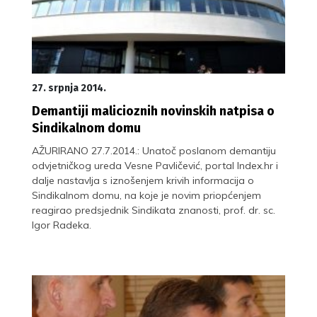
27. srpnja 2014.
Demantiji malicioznih novinskih natpisa o
Sindikalnom domu
AŽURIRANO 27.7.2014.: Unatoč poslanom demantiju
odvjetničkog ureda Vesne Pavličević, portal Index.hr i
dalje nastavlja s iznošenjem krivih informacija o
Sindikalnom domu, na koje je novim priopćenjem
reagirao predsjednik Sindikata znanosti, prof. dr. sc.
Igor Radeka.