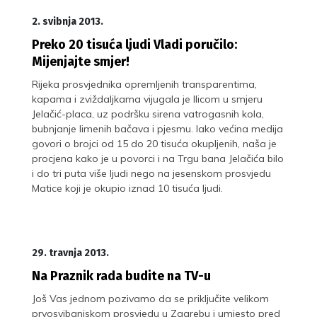
2. svibnja 2013.
Preko 20 tisuća ljudi Vladi poručilo:
Mijenjajte smjer!
Rijeka prosvjednika opremljenih transparentima,
kapama i zviždaljkama vijugala je Ilicom u smjeru
Jelačić-placa, uz podršku sirena vatrogasnih kola,
bubnjanje limenih bačava i pjesmu. Iako većina medija
govori o brojci od 15 do 20 tisuća okupljenih, naša je
procjena kako je u povorci i na Trgu bana Jelačića bilo
i do tri puta više ljudi nego na jesenskom prosvjedu
Matice koji je okupio iznad 10 tisuća ljudi.
29. travnja 2013.
Na Praznik rada budite na TV-u
Još Vas jednom pozivamo da se priključite velikom
prvosvibanjskom prosvjedu u Zagrebu i umjesto pred