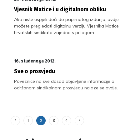
Vjesnik Matice i u digitalnom obliku
Ako niste uspjeli doći do papirnatog izdanja, ovdje
možete pregledati digitalnu verziju Vjesnika Matice
hrvatskih sindikata zajedno s prilogom.
16. studenoga 2012.
Sve o prosvjedu
Poveznice na sve dosad objavljene informacije o
održanom sindikalnom prosvjedu nalaze se ovdje.
<
1
2
3
4
>