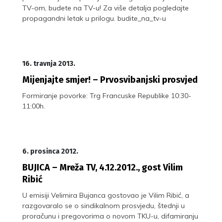
TV-om, budete na TV-u! Za više detalja pogledajte
propagandni letak u prilogu. budite_na_tv-u
16. travnja 2013.
Mijenjajte smjer! – Prvosvibanjski prosvjed
Formiranje povorke: Trg Francuske Republike 10:30-
11:00h.
6. prosinca 2012.
BUJICA – Mreža TV, 4.12.2012., gost Vilim
Ribić
U emisiji Velimira Bujanca gostovao je Vilim Ribić, a
razgovaralo se o sindikalnom prosvjedu, štednji u
proračunu i pregovorima o novom TKU-u, difamiranju