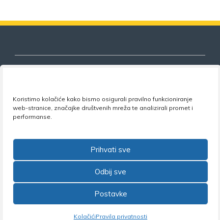
Nezavisni sindikat znanosti i visokog
Koristimo kolačiće kako bismo osigurali pravilno funkcioniranje
web-stranice, značajke društvenih mreža te analizirali promet i
obrazovanja
performanse.
Adresa:
Florijana Andrašeca 18A / VI kat
• 10 000
Zagreb •
Tel:
+385 1 4847 337
•
Email:
uprava@nsz.hr
Prihvati sve
•
Facebook:
NSZVO
Odbij sve
Postavke
©2026 Nezavisni sindikat znanosti i visokog obrazovanja
Kolačići
Pravila privatnosti