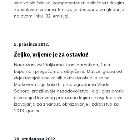
sindikalnih čelnika, kompetentnosti političara i drugim
zanimljivim temama. Emisija je dostupna za gledanje
na ovom linku (32. emisija).
5. prosinca 2012.
Željko, vrijeme je za ostavku!
Naoružani zviždaljkama, transparentima, žutim
kapama i pregačama s obilježjima Matice, grupa od
dvjestotinjak sindikalnih aktivista okupila se na
Markovom trgu kako bi pred zgradama Vlade i
Sabora izrazili svoje nezadovoljstvo i digli glas protiv
usvajanja Državnog proračuna kojim se osjetno režu
izdvajanja za znanost, obrazovanje i zdravstvo za
2013. godinu.
20. studenoga 2012.