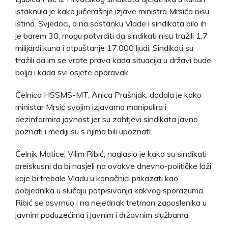
istaknula je kako jučerašnje izjave ministra Mrsića nisu
istina. Svjedoci, a na sastanku Vlade i sindikata bilo ih
je barem 30, mogu potvrditi da sindikati nisu tražili 1,7
milijardi kuna i otpuštanje 17.000 ljudi. Sindikati su
tražili da im se vrate prava kada situacija u državi bude
bolja i kada svi osjete oporavak.
Čelnica HSSMS-MT, Anica Prašnjak, dodala je kako
ministar Mrsić svojim izjavama manipulira i
dezinformira javnost jer su zahtjevi sindikata javno
poznati i mediji su s njima bili upoznati.
Čelnik Matice, Vilim Ribić, naglasio je kako su sindikati
preiskusni da bi nasjeli na ovakve dnevno-političke laži
koje bi trebale Vladu u konačnici prikazati kao
pobjednika u slučaju potpisivanja kakvog sporazuma.
Ribić se osvrnuo i na nejednak tretman zaposlenika u
javnim poduzećima i javnim i državnim službama.