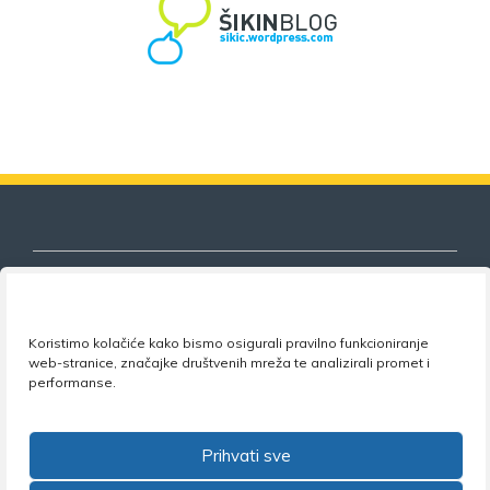
Koristimo kolačiće kako bismo osigurali pravilno funkcioniranje
Nezavisni sindikat znanosti i visokog
web-stranice, značajke društvenih mreža te analizirali promet i
obrazovanja
performanse.
Adresa:
Florijana Andrašeca 18A / VI kat
• 10 000
Zagreb •
Tel:
+385 1 4847 337
•
Email:
uprava@nsz.hr
Prihvati sve
•
Facebook:
NSZVO