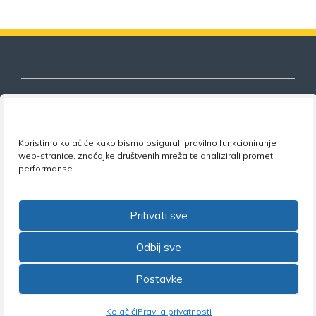
Nezavisni sindikat znanosti i visokog
Koristimo kolačiće kako bismo osigurali pravilno funkcioniranje
obrazovanja
web-stranice, značajke društvenih mreža te analizirali promet i
performanse.
Adresa:
Florijana Andrašeca 18A / VI kat
• 10 000
Zagreb •
Tel:
+385 1 4847 337
•
Email:
uprava@nsz.hr
•
Facebook:
NSZVO
Prihvati sve
Odbij sve
Postavke
©2026 Nezavisni sindikat znanosti i visokog obrazovanja
Kolačići
Pravila privatnosti