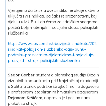
Vjerujemo da će se u ove sindikalne akcije aktivno
uključiti svi sindikati, pa čak i reprezentativni, koji
djeluju u MUP-u i da ćemo zajedničkim snagama
postići bolji materijalni i socijalni status policijskih
službenika.
https://www.sps.com.hr/obavijesti-sindikata/202-
sindikat-policijskih-sluzbenika-daje-punu-
podrsku-prosvjetnim-djelatnicima-i-najavljuje-
prosvjed-i-strajk-policijskih-sluzbenika
Segor Garber
, student diplomskog studija Dizajn
vizualnih komunikacija pri Umjetničkoj akademiji
u Splitu, u znak podrške štrajkašima i u dogovoru
s profesorom, etabliranim hrvatskim dizajnerom
Dejanom Kršićem
, napravio je i poslao nam
plakat za štrajk: