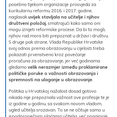
posebno tijekom organizacije prosvjeda za
kurikularnu reformu 2016. i 2017. godine,
naglasak
uvijek stavljala na učitelje i njihov
društveni položaj
, smatrajući kako samo oni
mogu iznijeti reformske procese. Da bi to mogli,
njihov rad mora biti prepoznat u državi i društvu.
S druge pak strane, Vlada Republike Hrvatske
svoj odnos prema obrazovanju u cijelosti treba
pokazati prvenstveno kroz povećanje
proračuna za obrazovanje, jer već godinama
gledamo
velik nerazmjer između proklamirane
političke poruke o važnosti obrazovanja i
spremnosti na ulaganje u obrazovanje
.
Politika u Hrvatskoj nažalost dosad gotovo
nikada nije prepoznala važnost ove profesije te je
iz godine u godinu, sa svakom novom vladom,
ugled učitelja srozavan. To se ne očituje samo u
ispodprosječnim plaćama učitelja, već ponajprije