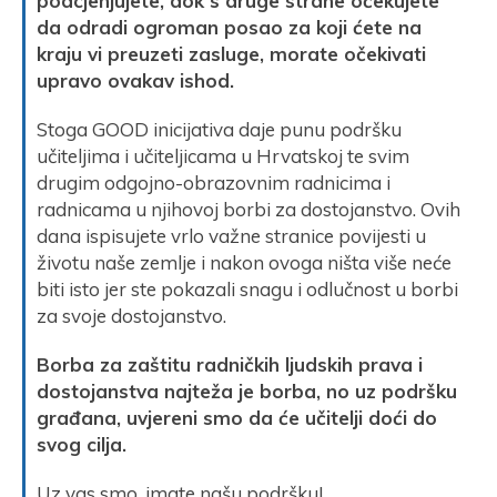
podcjenjujete, dok s druge strane očekujete
da odradi ogroman posao za koji ćete na
kraju vi preuzeti zasluge, morate očekivati
upravo ovakav ishod.
Stoga GOOD inicijativa daje punu podršku
učiteljima i učiteljicama u Hrvatskoj te svim
drugim odgojno-obrazovnim radnicima i
radnicama u njihovoj borbi za dostojanstvo. Ovih
dana ispisujete vrlo važne stranice povijesti u
životu naše zemlje i nakon ovoga ništa više neće
biti isto jer ste pokazali snagu i odlučnost u borbi
za svoje dostojanstvo.
Borba za zaštitu radničkih ljudskih prava i
dostojanstva najteža je borba, no uz podršku
građana, uvjereni smo da će učitelji doći do
svog cilja.
Uz vas smo, imate našu podršku!