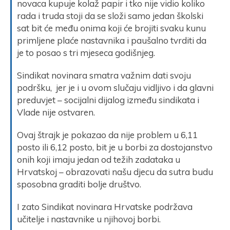
novaca kupuje kolaž papir i tko nije vidio koliko
rada i truda stoji da se složi samo jedan školski
sat bit će među onima koji će brojiti svaku kunu
primljene plaće nastavnika i paušalno tvrditi da
je to posao s tri mjeseca godišnjeg.
Sindikat novinara smatra važnim dati svoju
podršku, jer je i u ovom slučaju vidljivo i da glavni
preduvjet – socijalni dijalog između sindikata i
Vlade nije ostvaren.
Ovaj štrajk je pokazao da nije problem u 6,11
posto ili 6,12 posto, bit je u borbi za dostojanstvo
onih koji imaju jedan od težih zadataka u
Hrvatskoj – obrazovati našu djecu da sutra budu
sposobna graditi bolje društvo.
I zato Sindikat novinara Hrvatske podržava
učitelje i nastavnike u njihovoj borbi.