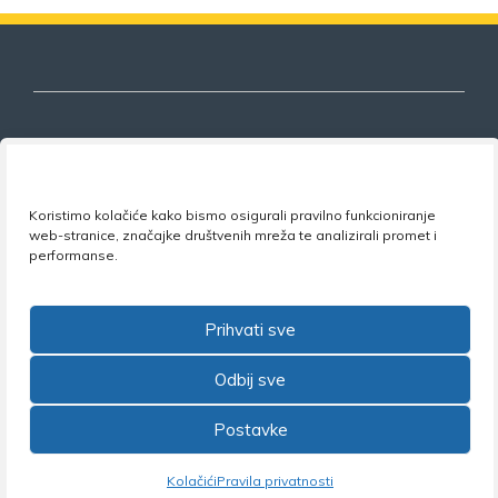
Nezavisni sindikat znanosti i visokog
obrazovanja
Koristimo kolačiće kako bismo osigurali pravilno funkcioniranje
web-stranice, značajke društvenih mreža te analizirali promet i
performanse.
Adresa:
Florijana Andrašeca 18A / VI kat
• 10 000
Zagreb •
Tel:
+385 1 4847 337
•
Email:
uprava@nsz.hr
•
Facebook:
NSZVO
Prihvati sve
Odbij sve
Postavke
©2026 Nezavisni sindikat znanosti i visokog obrazovanja
Kolačići
Pravila privatnosti