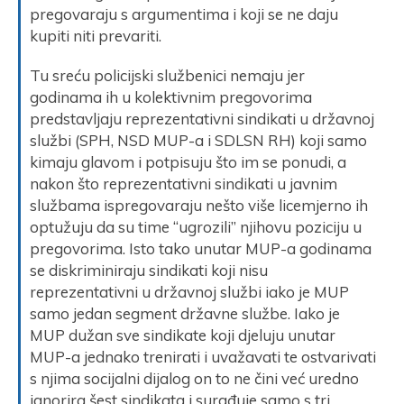
pregovaraju s argumentima i koji se ne daju
kupiti niti prevariti.
Tu sreću policijski službenici nemaju jer
godinama ih u kolektivnim pregovorima
predstavljaju reprezentativni sindikati u državnoj
službi (SPH, NSD MUP-a i SDLSN RH) koji samo
kimaju glavom i potpisuju što im se ponudi, a
nakon što reprezentativni sindikati u javnim
službama ispregovaraju nešto više licemjerno ih
optužuju da su time “ugrozili” njihovu poziciju u
pregovorima. Isto tako unutar MUP-a godinama
se diskriminiraju sindikati koji nisu
reprezentativni u državnoj službi iako je MUP
samo jedan segment državne službe. Iako je
MUP dužan sve sindikate koji djeluju unutar
MUP-a jednako trenirati i uvažavati te ostvarivati
s njima socijalni dijalog on to ne čini već uredno
ignorira šest sindikata i surađuje samo s tri