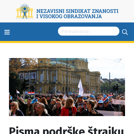
≡
Pisma podrške štrajku