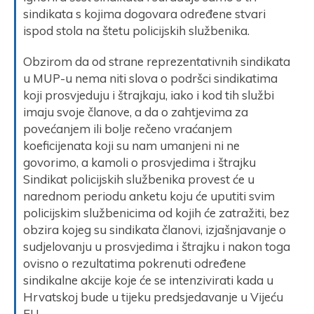
sindikata s kojima dogovara određene stvari
ispod stola na štetu policijskih službenika.
Obzirom da od strane reprezentativnih sindikata
u MUP-u nema niti slova o podršci sindikatima
koji prosvjeduju i štrajkaju, iako i kod tih službi
imaju svoje članove, a da o zahtjevima za
povećanjem ili bolje rečeno vraćanjem
koeficijenata koji su nam umanjeni ni ne
govorimo, a kamoli o prosvjedima i štrajku
Sindikat policijskih službenika provest će u
narednom periodu anketu koju će uputiti svim
policijskim službenicima od kojih će zatražiti, bez
obzira kojeg su sindikata članovi, izjašnjavanje o
sudjelovanju u prosvjedima i štrajku i nakon toga
ovisno o rezultatima pokrenuti određene
sindikalne akcije koje će se intenzivirati kada u
Hrvatskoj bude u tijeku predsjedavanje u Vijeću
EU.