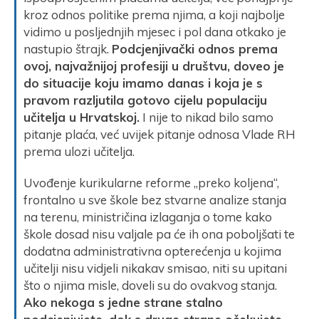
kroz odnos politike prema njima, a koji najbolje
vidimo u posljednjih mjesec i pol dana otkako je
nastupio štrajk.
Podcjenjivački odnos prema
ovoj, najvažnijoj profesiji u društvu, doveo je
do situacije koju imamo danas i koja je s
pravom razljutila gotovo cijelu populaciju
učitelja u Hrvatskoj.
I nije to nikad bilo samo
pitanje plaća, već uvijek pitanje odnosa Vlade RH
prema ulozi učitelja.
Uvođenje kurikularne reforme „preko koljena“,
frontalno u sve škole bez stvarne analize stanja
na terenu, ministričina izlaganja o tome kako
škole dosad nisu valjale pa će ih ona poboljšati te
dodatna administrativna opterećenja u kojima
učitelji nisu vidjeli nikakav smisao, niti su upitani
što o njima misle, doveli su do ovakvog stanja.
Ako nekoga s jedne strane stalno