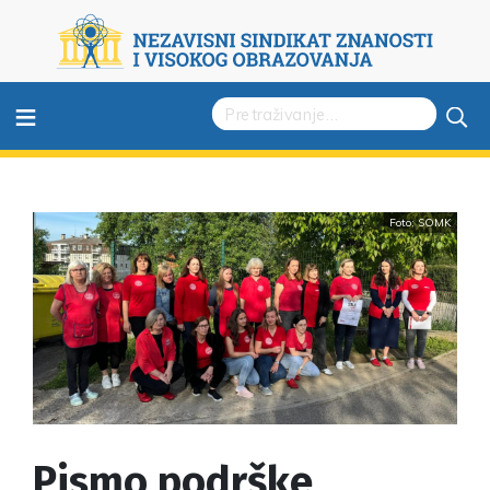
≡
Foto: SOMK
Pismo podrške