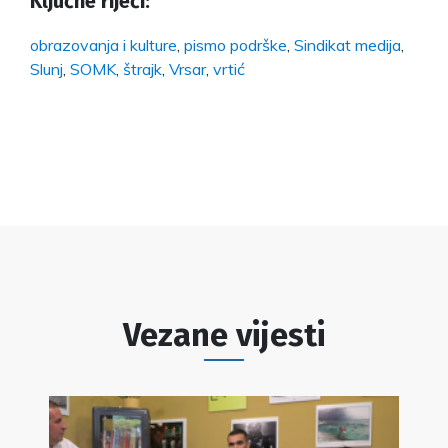
Ključne riječi:
obrazovanja i kulture
,
pismo podrške
,
Sindikat medija
,
Slunj
,
SOMK
,
štrajk
,
Vrsar
,
vrtić
Vezane vijesti